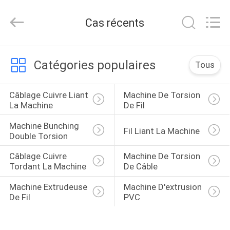
2026
Kunshan
Fuchuan
Cas récents
Electrical
and
Mechanical
Co.,ltd.
All
ACCUEIL
Rights
Catégories populaires
Reserved.
Tous
PRODUITS
Câblage Cuivre Liant 
Machine De Torsion 
La Machine
De Fil
VIDÉOS
Machine Bunching 
Fil Liant La Machine
Double Torsion
LE
Câblage Cuivre 
Machine De Torsion 
Tordant La Machine
De Câble
SPECTACLE
VR
Machine Extrudeuse 
Machine D'extrusion 
De Fil
PVC
À