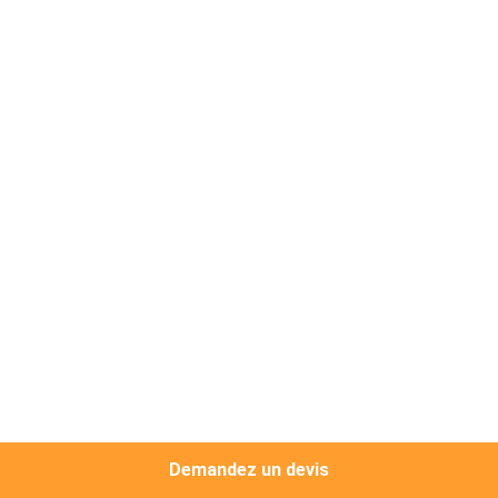
PROPOS
DE
NOUS
VISITE
DE
L'USINE
CONTRÔLE
QUALITÉ
CONTACTEZ-
NOUS
Demandez un devis