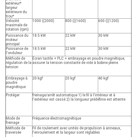
extérieur*
largeur
extérieure du
trou*
Velocité
1000 ((2000)
800 (((1600)
600 (((1200)
maximale de
rotation (rpm)
Puissance du
18.5 kW
22 kW
30 kW
moteur
principal
Puissance de
18.5 kW
22 kW
30 kW
l'onduleur
Méthode de
Écran tactile + PLC + embrayage en poudre magnétique,
régulation de la
assurer la tension constante de vide à bobine pleine
tension
Embrayage à
20 kgf
20 kgf
40 kgf
poudre
magnétique
Protéger
freinage/arrêt automatique 1) le fil à l'intérieur et à
l'extérieur est cassé 2) la longueur prédéfinie est atteinte
Mode de
Fréquence électromagnétique
freinage
Méthode de
Fil de roulement avec unités de propulsion à anneaux,
traversée
l'enroulement et la largeur sont réglables