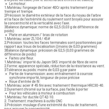
Le moteur:
1.Matériau: forgeage de l'acier 40Cr après traitement par
trempe et trempe.
2Précision: le diamètre extérieur de la face du noyau de l'arbre
et la face de l'extrémité du roulement sont broyés pour assurer
la concentricité et la verticalité avec l'axe.
3Balance dynamique: norme de G2,5 (0,03 g de différence de
poids)
̈Plate en aluminium / ̈ bras de rotation
1.Matériau: acier ZL104 / 45#
2.Précision: toutes les faces terminales sont positionnées par
rapport aux trous de localisation ((moins de 0,03 grammes)
3Balance dynamique: précision de G2,5 (0,03 grammes de
différence de poids)
Faites une fleur.
1.Matériau: ̈ importé du Japon SK5 ̈ importé de fibre de verre
2.Forme: apparence spéciale, réduction de la résistance au vent.
3Tolérance au poids: moins de 0,03 g par paire
Partie de transmission: avec entraînement à courroie
synchrone importé, longueur de pose précise
Roue d'entrée de fil:
1.Matériau: acier # 45 fini avec traitement thermique HRC30-40.
2.Durement chromé sur la surface, pas facile à porter
Pour les véhicules à moteur à combustion
1.Matériau: fer ductile QT42-10.
2. Traitement: machines à outils CNC
3.Précision: moulage d'une extrémité du trou de traitement,
pour assurer la concentricité.