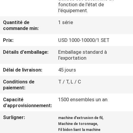
PROPOS
fonction de l'état de
l'équipement.
DE
Quantité de
1 série
NOUS
commande min:
Prix:
USD 1000-10000/1 SET
VISITE
DE
Détails d'emballage:
Emballage standard à
l'exportation
L'USINE
Délai de livraison:
45 jours
CONTRÔLE
Conditions de
T / T, L / C
paiement:
QUALITÉ
Capacité
1500 ensembles un an
d'approvisionnement:
CONTACTEZ-
Surligner:
,
machine d'extrusion de fil
NOUS
,
Machine de toronnage
Fil bidon liant la machine