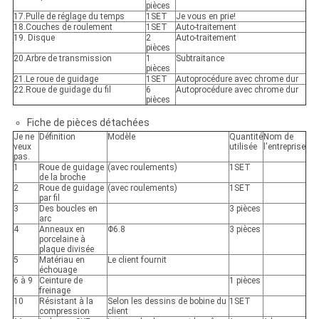
pièces
17.Pulle de réglage du temps
1SET
Je vous en prie!
18.Couches de roulement
1SET
Auto-traitement
19. Disque
2
Auto-traitement
pièces
20.Arbre de transmission
1
Subtraitance
pièces
21.Le roue de guidage
1SET
Autoprocédure avec chrome dur
22.Roue de guidage du fil
6
Autoprocédure avec chrome dur
pièces
Fiche de pièces détachées
Je ne
Définition
Modèle
Quantité
Nom de
veux
utilisée
l'entreprise
pas.
1
Roue de guidage
(avec roulements)
1SET
de la broche
2
Roue de guidage
(avec roulements)
1SET
par fil
3
Des boucles en
3 pièces
arc
4
Anneaux en
Φ6.8
3 pièces
porcelaine à
plaque divisée
5
Matériau en
Le client fournit
échouage
6 à 9
Ceinture de
1 pièces
freinage
10
Résistant à la
Selon les dessins de bobine du
1SET
compression
client