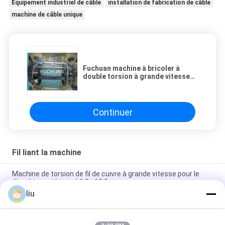
Équipement industriel de câble
installation de fabrication de câble
machine de câble unique
Fuchuan machine à bricoler à
double torsion à grande vitesse
machine à bricoler à fil pour fils de
cuivre nus, fils en conserve
Continuer
Fil liant la machine
Machine de torsion de fil de cuivre à grande vitesse pour le
diamètre extérieur Φ1.0 - 12.0 mm
liu
Machine à faire des ensembles à double torsion pour fils de
cuivre à fil de base