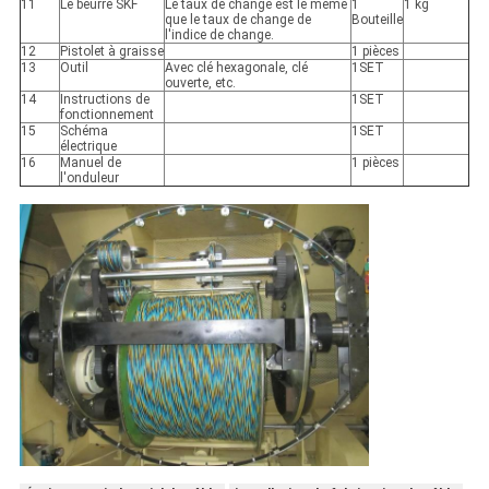
11
Le beurre SKF
Le taux de change est le même
1
1 kg
que le taux de change de
Bouteille
l'indice de change.
12
Pistolet à graisse
1 pièces
13
Outil
Avec clé hexagonale, clé
1SET
ouverte, etc.
14
Instructions de
1SET
fonctionnement
15
Schéma
1SET
électrique
16
Manuel de
1 pièces
l'onduleur