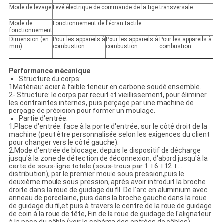
Mode de levage
Levé électrique de commande de la tige transversale
Mode de
Fonctionnement de l'écran tactile
fonctionnement
Dimension (en
Pour les appareils à
Pour les appareils à
Pour les appareils à
mm)
combustion
combustion
combustion
Performance mécanique
Structure du corps:
1Matériau: acier à faible teneur en carbone soudé ensemble.
2- Structure: le corps par recuit et vieillissement, pour éliminer
les contraintes internes, puis perçage par une machine de
perçage de précision pour former un moulage.
Partie d'entrée:
1.Place d'entrée: face à la porte d'entrée, sur le côté droit de la
machine (peut être personnalisée selon les exigences du client
pour changer vers le côté gauche).
2.Mode d'entrée de blocage: depuis le dispositif de décharge
jusqu'à la zone de détection de déconnexion, d'abord jusqu'à la
carte de sous-ligne totale (sous-trous par 1 +6 +12 +...
distribution), par le premier moule sous pression,puis le
deuxième moule sous pression, après avoir introduit la broche
droite dans la roue de guidage du fil. De l'arc en aluminium avec
anneau de porcelaine, puis dans la broche gauche dans la roue
de guidage du fil,et puis à travers le centre de la roue de guidage
de coin à la roue de tête, Fin de la roue de guidage de l'alignateur
à la pose du câble (voir le schéma des entrées de câbles)