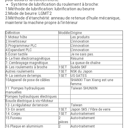
Système de lubrification du roulement à broche:
1.Méthode de lubrification: lubrification au beurre
2.Mode de beurre: LGMT2
3.Méthode d'étanchéité: anneau de retenue d'huile mécanique,
maintenir la machine propre à l'intérieur
Définition
Modèle
Origine
1.Moteur hôte
Les produits
2.Invertisseur
L'innovation
3.Programmeur PLC
L'innovation
4.Expandant PLC
L'innovation
5.Écran tactile
Je ne sais pas.
6- Le frein électromagnétique.
Résumé
7- L'embrayage magnétique.
La queue de chaîne
8- Les roulements à broche
1SET
Suède SKF
Autres roulements
1SET
NSK du Japon
9- La ceinture de temps.
1SET
US GATES
10Appareil de pose de câbles
SHANXI Tian Xiang est une
femme.
11. ̈Pompes hydrauliques
Taïwan SHUNXIN
manuelles
̈Pompes hydrauliques électriques
̈Boucle électrique à vis+Moteur
12- Le régulateur de tension
Taïwan
13- En avant.
1SET
̈Japon SK5 / ̈Fibre de verre
14. Corps
1SET
Auto-traitement
15.Fuseau
2
Auto-traitement
pièces
16.Plaque en aluminium
2
Auto-traitement