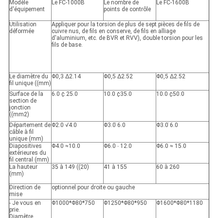
Modèle
Le FC-1000B
Le nombre de
Le FC-1600B
d'équipement
points de contrôle
Utilisation
Appliquer pour la torsion de plus de sept pièces de fils de
déformée
cuivre nus, de fils en conserve, de fils en alliage
d'aluminium, etc. de BVR et RVV), double torsion pour les
fils de base.
Le diamètre du
Φ0,3 ∆2.14
Φ0,5 ∆2.52
Φ0,5 ∆2.52
fil unique ((mm)
Surface de la
6.0 ¢ 25.0
10.0 ¢35.0
10.0 ¢50.0
section de
jonction
((mm2)
Département de
Φ2.0 √4.0
Φ3.0 ̇6.0
Φ3.0 ̇6.0
câble à fil
unique (mm)
Diapositives
Φ4.0 ≈10.0
Φ6.0 ∙ 12.0
Φ6.0 ≈ 15.0
extérieures du
fil central (mm)
La hauteur
35 à 149 ((20)
41 à 155
60 à 260
(mm)
Direction de
optionnel pour droite ou gauche
mise
- Je vous en
Φ1000*Φ80*750
Φ1250*Φ80*950
Φ1600*Φ80*1180
prie.
Diamètre