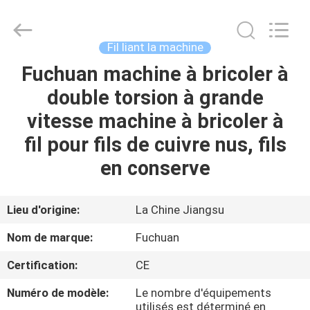
2026
Kunshan
Fuchuan
Electrical
and
Fil liant la machine
Mechanical
Co.,ltd.
All
Fuchuan machine à bricoler à
ACCUEIL
Rights
Reserved.
double torsion à grande
PRODUITS
vitesse machine à bricoler à
fil pour fils de cuivre nus, fils
VIDÉOS
en conserve
LE
Lieu d'origine:
La Chine Jiangsu
SPECTACLE
Nom de marque:
Fuchuan
VR
Certification:
CE
À
Numéro de modèle:
Le nombre d'équipements
utilisés est déterminé en