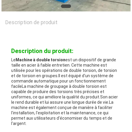
CONTACTEZ-
Description de produit
NOUS
Description du produit:
NOUVELLES
Le
Machine à double torsion
est un dispositif de grande
taille en acier à faible entretien. Cette machine est
utilisée pour les opérations de double torsion, de torsion
LES
et de torsion en groupes.Il est équipé d'un système de
commande automatique pour un fonctionnement
AFFAIRES
facileLa machine de groupage à double torsion est
capable de produire des torsions très précises et
uniformes, ce qui améliore la qualité du produit.Son acier
le rend durable et lui assure une longue durée de vie.La
PLAN
machine est également conçue de manière à faciliter
l'installation, l'exploitation et la maintenance, ce qui
permet aux utilisateurs d'économiser du temps et de
DU
l'argent.