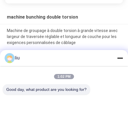
machine bunching double torsion
Machine de groupage à double torsion à grande vitesse avec
largeur de traversée réglable et longueur de couche pour les
exigences personnalisées de câblage
Machine de fractionnement à double torsion de précision pour
liu
la fractionnement de sept fils ou plus de fil de cuivre nu en
conserve et plaqué d'argent
1:02 PM
Machine de groupage à double torsion à grande vitesse
conçue pour les applications de double torsion de fil de base
Good day, what product are you looking for?
et de câblage à plusieurs brins
Catégories populaires
Tous