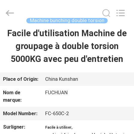
2026
Kunshan
Fuchuan
Electrical
Machine bunching double torsion
and
Mechanical
Facile d'utilisation Machine de
ACCUEIL
Co.,ltd.
All
Rights
groupage à double torsion
Reserved.
PRODUITS
5000KG avec peu d'entretien
VIDÉOS
Place of Origin:
China Kunshan
Nom de
FUCHUAN
LE
marque:
SPECTACLE
Model Number:
FC-650C-2
VR
Surligner:
,
Facile à utiliser