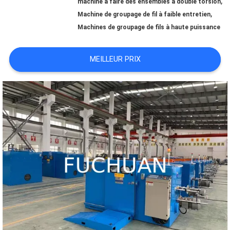
,
machine à faire des ensembles à double torsion
,
Machine de groupage de fil à faible entretien
À
Machines de groupage de fils à haute puissance
PROPOS
MEILLEUR PRIX
DE
NOUS
VISITE
DE
L'USINE
CONTRÔLE
QUALITÉ