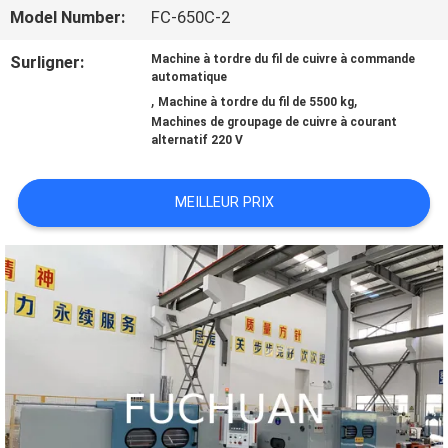
Model Number:
FC-650C-2
À
Surligner:
Machine à tordre du fil de cuivre à commande
PROPOS
automatique
,
,
Machine à tordre du fil de 5500 kg
DE
Machines de groupage de cuivre à courant
alternatif 220 V
NOUS
MEILLEUR PRIX
VISITE
DE
L'USINE
CONTRÔLE
QUALITÉ