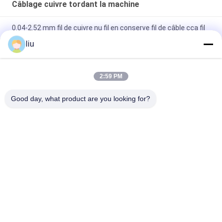
Câblage cuivre tordant la machine
0.04-2.52 mm fil de cuivre nu fil en conserve fil de câble cca fil
de torsion machine de regroupement
liu
La machine à tourner en cuivre polyvalente 3650L × 2000W ×
2200Hmm
2:59 PM
Machine de torsion de fil de cuivre à haute performance avec
Good day, what product are you looking for?
angle de torsion de 0 à 360°
Catégories populaires
Tous
Câblage Cuivre Liant 
Machine De Torsion 
La Machine
De Fil
Machine Bunching 
Fil Liant La Machine
Double Torsion