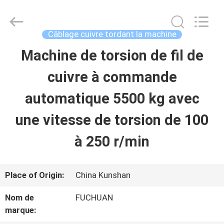
2026
Kunshan
Fuchuan
Electrical
Câblage cuivre tordant la machine
and
Mechanical
Machine de torsion de fil de
ACCUEIL
Co.,ltd.
All
Rights
cuivre à commande
Reserved.
PRODUITS
automatique 5500 kg avec
une vitesse de torsion de 100
VIDÉOS
à 250 r/min
LE
Place of Origin:
China Kunshan
SPECTACLE
Nom de
FUCHUAN
VR
marque: