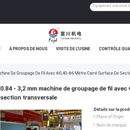
R
À PROPOS DE NOUS
VISITE DE L'USINE
CONTRÔLE QUA
chine De Groupage De Fil Avec Φ0,40-Φ6 Mètre Carré Surface De Sect
0.84 - 3,2 mm machine de groupage de fil avec
section transversale
Détails sur le prod
Place of Origin:
Nom de marque: