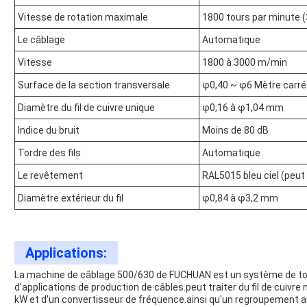
Vitesse de rotation maximale
1800 tours par minute 
Le câblage
Automatique
Vitesse
1800 à 3000 m/min
Surface de la section transversale
φ0,40 ~ φ6 Mètre carré
Diamètre du fil de cuivre unique
φ0,16 à φ1,04 mm
Indice du bruit
Moins de 80 dB
Tordre des fils
Automatique
Le revêtement
RAL5015 bleu ciel (peut 
Diamètre extérieur du fil
φ0,84 à φ3,2 mm
Applications:
La machine de câblage 500/630 de FUCHUAN est un système de tors
d'applications de production de câbles.peut traiter du fil de cuiv
kW et d'un convertisseur de fréquence.ainsi qu'un regroupement a