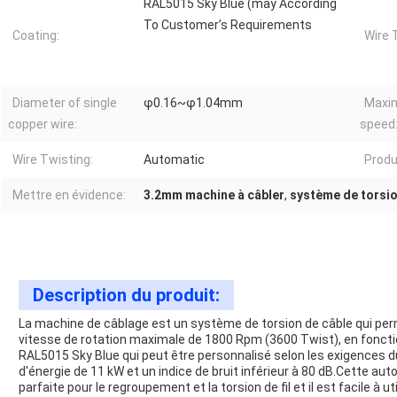
RAL5015 Sky Blue (may According
To Customer’s Requirements
Coating:
Wire 
Diameter of single
φ0.16~φ1.04mm
Maxi
copper wire:
speed
Wire Twisting:
Automatic
Produ
Mettre en évidence:
3.2mm machine à câbler
,
système de torsio
Description du produit:
La machine de câblage est un système de torsion de câble qui per
vitesse de rotation maximale de 1800 Rpm (3600 Twist), en fonct
RAL5015 Sky Blue qui peut être personnalisé selon les exigences d
d'énergie de 11 kW et un indice de bruit inférieur à 80 dB.Cette aut
parfaite pour le regroupement et la torsion de fil et il est facile à uti