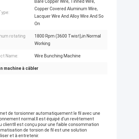
Bare Copper Wire, Tinned Wire,
Copper Covered Aluminum Wire,
Type:
Lacquer Wire And Alloy Wire And So
On
mum rotating
1800 Rpm (3600 Twist),in Normal
:
Working
ct Name:
Wire Bunching Machine
n machine à câbler
met de torsionner automatiquement le fil avec une
ionnement normal.Il est équipé d'un revêtement
u clientIl est conçu pour une faible consommation
omatisation de torsion de fil est une solution
liser et à entretenir.