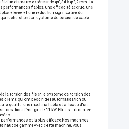
fil d'un diamètre extérieur de φ0,84 à φ3,2 mm. La
s performances fiables, une efficacité accrue, une
 plus élevée.et une réduction significative du
 qui recherchent un système de torsion de câble
e la torsion des fils et le système de torsion des
s clients qui ont besoin de l'automatisation du
e qualité, une machine fiable et efficace d'un
nsommation d'énergie de 11 kW. Elle est alimentée
nnées.
es performances et la plus efficace.Nos machines
nts haut de gammeAvec cette machine, vous