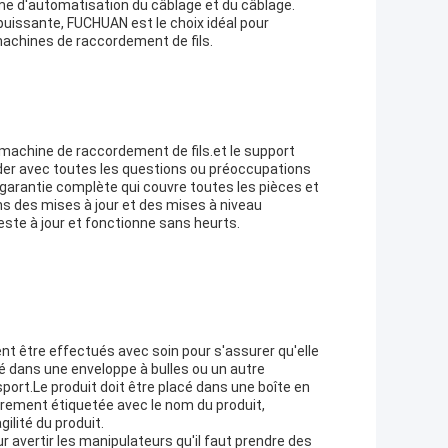
ème d'automatisation du câblage et du câblage.
puissante, FUCHUAN est le choix idéal pour
machines de raccordement de fils.
 machine de raccordement de fils.et le support
der avec toutes les questions ou préoccupations
 garantie complète qui couvre toutes les pièces et
ns des mises à jour et des mises à niveau
este à jour et fonctionne sans heurts.
ent être effectués avec soin pour s'assurer qu'elle
pé dans une enveloppe à bulles ou un autre
ort.Le produit doit être placé dans une boîte en
lairement étiquetée avec le nom du produit,
ilité du produit.
r avertir les manipulateurs qu'il faut prendre des