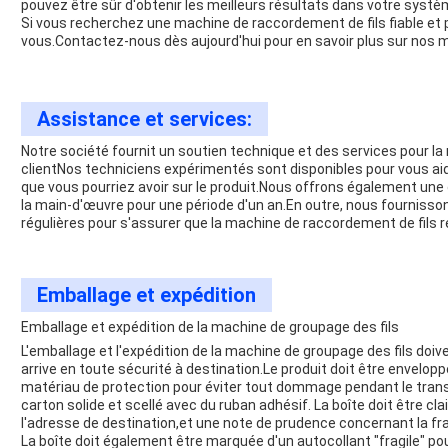
pouvez être sûr d'obtenir les meilleurs résultats dans votre syst
Si vous recherchez une machine de raccordement de fils fiable et 
vous.Contactez-nous dès aujourd'hui pour en savoir plus sur nos 
Assistance et services:
Notre société fournit un soutien technique et des services pour la
clientNos techniciens expérimentés sont disponibles pour vous ai
que vous pourriez avoir sur le produit.Nous offrons également une
la main-d'œuvre pour une période d'un an.En outre, nous fournisso
régulières pour s'assurer que la machine de raccordement de fils r
Emballage et expédition
Emballage et expédition de la machine de groupage des fils
L'emballage et l'expédition de la machine de groupage des fils doiv
arrive en toute sécurité à destination.Le produit doit être envelop
matériau de protection pour éviter tout dommage pendant le transp
carton solide et scellé avec du ruban adhésif. La boîte doit être c
l'adresse de destination,et une note de prudence concernant la frag
La boîte doit également être marquée d'un autocollant "fragile" pou