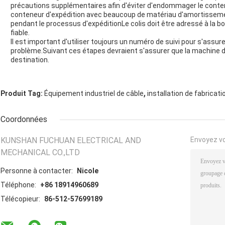
précautions supplémentaires afin d'éviter d'endommager le conten
conteneur d'expédition avec beaucoup de matériau d'amortisseme
pendant le processus d'expéditionLe colis doit être adressé à la b
fiable.
Il est important d'utiliser toujours un numéro de suivi pour s'assure
problème.Suivant ces étapes devraient s'assurer que la machine de 
destination.
,
Produit Tag:
Équipement industriel de câble
installation de fabricati
Coordonnées
KUNSHAN FUCHUAN ELECTRICAL AND
Envoyez v
MECHANICAL CO.,LTD
Personne à contacter:
Nicole
Téléphone:
+86 18914960689
Télécopieur:
86-512-57699189