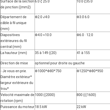
Surface de la section
6.0 ¢ 25.0
10.0 ¢35.0
de jonction ((mm2)
Département de
Φ2.0 √4.0
Φ3.0 ̇6.0
câble à fil unique
(mm)
Diapositives
Φ4.0 ≈10.0
Φ6.0 ∙ 12.0
extérieures du fil
central (mm)
La hauteur (mm)
35 à 149 ((20)
41 à 155
Direction de mise
optionnel pour droite ou gauche
- Je vous en prie.
Φ1000*Φ80*750
Φ1250*Φ80*950
Diamètre extérieur*
largeur extérieure du
trou*
Velocité maximale de
1000 ((2000)
800 (((1600)
rotation (rpm)
Puissance du moteur
18.5 kW
22 kW