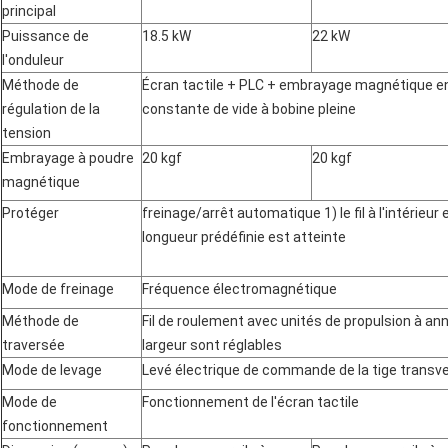
principal
Puissance de
18.5 kW
22 kW
l'onduleur
Méthode de
Écran tactile + PLC + embrayage magnétique en
régulation de la
constante de vide à bobine pleine
tension
Embrayage à poudre
20 kgf
20 kgf
magnétique
Protéger
freinage/arrêt automatique 1) le fil à l'intérieur 
longueur prédéfinie est atteinte
Mode de freinage
Fréquence électromagnétique
Méthode de
Fil de roulement avec unités de propulsion à ann
traversée
largeur sont réglables
Mode de levage
Levé électrique de commande de la tige transv
Mode de
Fonctionnement de l'écran tactile
fonctionnement