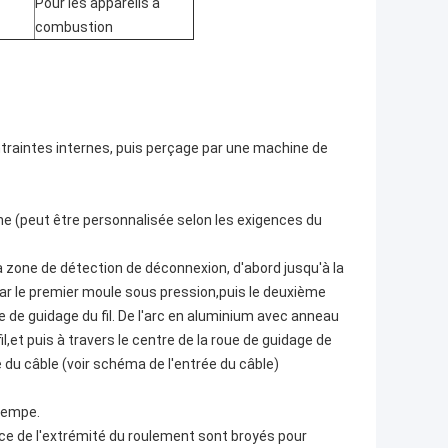
Pour les appareils à
combustion
contraintes internes, puis perçage par une machine de
hine (peut être personnalisée selon les exigences du
a zone de détection de déconnexion, d'abord jusqu'à la
 par le premier moule sous pression,puis le deuxième
e de guidage du fil. De l'arc en aluminium avec anneau
l,et puis à travers le centre de la roue de guidage de
se du câble (voir schéma de l'entrée du câble)
trempe.
face de l'extrémité du roulement sont broyés pour