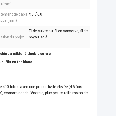
 ((mm):
tement de câble
Φ0,5 ̊6.0
unique (mm):
Fil de cuivre nu, fil en conserve, fil de
ation du projet:
noyau isolé
chine à câbler à double cuivre
s, fils en fer blanc
e 400 tubes avec une productivité élevée (4,5 fois
), économiser de l'énergie, plus petite taille,moins de