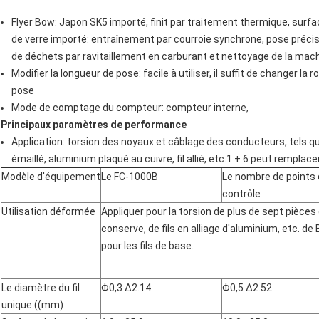
Flyer Bow:­ Japon SK5 importé, finit par traitement thermique, sur
de verre importé: entraînement par courroie synchrone, pose précise
de déchets par ravitaillement en carburant et nettoyage de la mac
Modifier la longueur de pose: facile à utiliser, il suffit de changer la
pose
Mode de comptage du compteur: compteur interne,
Principaux paramètres de performance
Application: torsion des noyaux et câblage des conducteurs, tels que fil
émaillé, aluminium plaqué au cuivre, fil allié, etc.1 + 6 peut remplac
Modèle d'équipement
Le FC-1000B
Le nombre de points
contrôle
Utilisation déformée
Appliquer pour la torsion de plus de sept pièces d
conserve, de fils en alliage d'aluminium, etc. de
pour les fils de base.
Le diamètre du fil
Φ0,3 ∆2.14
Φ0,5 ∆2.52
unique ((mm)