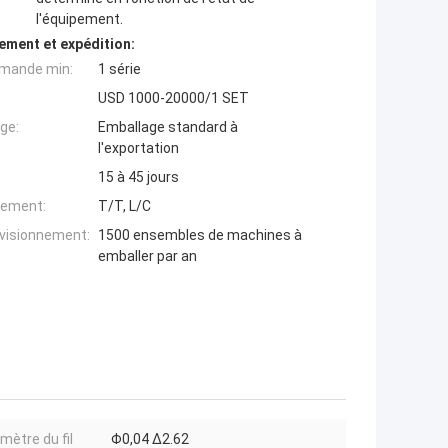
l'équipement.
ement et expédition:
mande min:
1 série
USD 1000-20000/1 SET
ge:
Emballage standard à
l'exportation
15 à 45 jours
iement:
T/T, L/C
ovisionnement:
1500 ensembles de machines à
emballer par an
mètre du fil
Φ0,04 ∆2.62