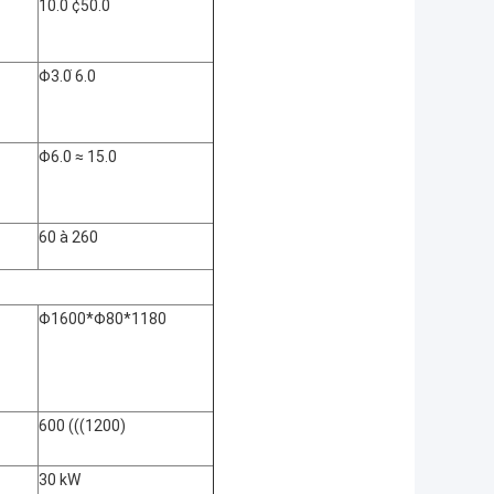
10.0 ¢50.0
Φ3.0 ̇6.0
Φ6.0 ≈ 15.0
60 à 260
Φ1600*Φ80*1180
600 (((1200)
30 kW