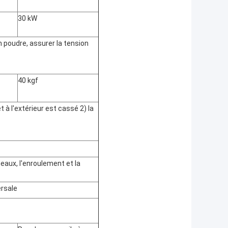
30 kW
 poudre, assurer la tension
40 kgf
et à l'extérieur est cassé 2) la
eaux, l'enroulement et la
ersale