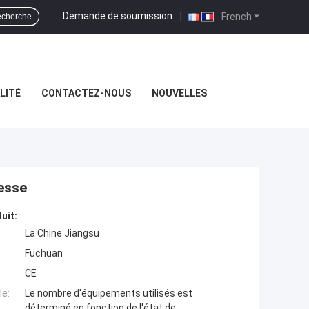
Demande de soumission
|
French
cherche
LITÉ
CONTACTEZ-NOUS
NOUVELLES
tesse
uit:
La Chine Jiangsu
Fuchuan
CE
e:
Le nombre d'équipements utilisés est
déterminé en fonction de l'état de