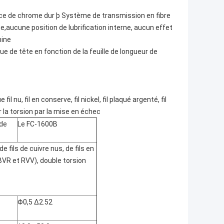
face de chrome dur þ Système de transmission en fibre
,aucune position de lubrification interne, aucun effet
hine
 roue de tête en fonction de la feuille de longueur de
 nu, fil en conserve, fil nickel, fil plaqué argenté, fil
er la torsion par la mise en échec
 de
Le FC-1600B
e fils de cuivre nus, de fils en
 BVR et RVV), double torsion
Φ0,5 ∆2.52