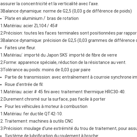
assurer la concentricité et la verticalité avec l'axe.
3Balance dynamique: norme de G2,5 (0,03 g de différence de poids)
̈Plate en aluminium / ̈ bras de rotation
1.Matériau: acier ZL104 / 45#
2.Précision: toutes les faces terminales sont positionnées par rappo
3Balance dynamique: précision de G2,5 (0,03 grammes de différence 
Faites une fleur.
1.Matériau: ̈ importé du Japon SK5 ̈ importé de fibre de verre
2.Forme: apparence spéciale, réduction de la résistance au vent.
3Tolérance au poids: moins de 0,03 g par paire
Partie de transmission: avec entraînement à courroie synchrone im
Roue d'entrée de fil:
1.Matériau: acier # 45 fini avec traitement thermique HRC30-40.
2.Durement chromé sur la surface, pas facile à porter
Pour les véhicules à moteur à combustion
1.Matériau: fer ductile QT42-10.
2. Traitement: machines à outils CNC
3.Précision: moulage d'une extrémité du trou de traitement, pour assu
Système de lubrification du roulement à broche: