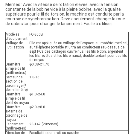
Mérites : Avec la vitesse de rotation élevée, avec la tension
constante de la bobine vide à la pleine bobine, avec la qualité
supérieure pour le fil de torsion, la machine est conduite par la
courroie de synchronisation. Devez seulement changer la roue
de cabestan pour changer le lancement. Facile à utiliser.
Modèles
FC-800B
d'équipement
Vrillage de
Elle est appliquée au vrillage de l'espace, au matériel médical,
l'utilisation
au téléphone portable et ultra au conducteur (au-dessus de
sept PCs des câblages cuivre nus, les fils bidon, argentent
les fils revêtus et les fils émaux), double tordant pour des fils
de noyau.
Diamètre
φ0.38-φ1.70
simple de fil
(millimètres)
Secteur de
1.0-16
section de
toronnage (²
de millimètre)
Diamètre
φ1.0-φ4.0
simple de fil
de fil de noyau
Diamètre
φ2.0-φ8.0
externe de
toronnage de
noyau
Lancement
23-147 (20zones)
(millimètres)
Direction de
Facultatif pour droit ou gauche