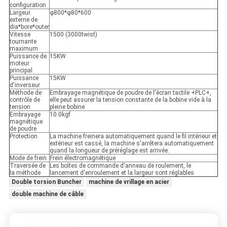
configuration
Largeur
φ800*φ80*600
externe de
dia*bore*outer
Vitesse
1500 (3000twist)
tournante
maximum
Puissance de
15KW
moteur
principal
Puissance
15KW
d'inverseur
Méthode de
Embrayage magnétique de poudre de l'écran tactile +PLC+,
contrôle de
elle peut assurer la tension constante de la bobine vide à la
tension
pleine bobine
Embrayage
10.0kgf
magnétique
de poudre
Protection
La machine freinera automatiquement quand le fil intérieur et
extérieur est cassé, la machine s'arrêtera automatiquement
quand la longueur de préréglage est arrivée.
Mode de frein
Frein électromagnétique
Traversée de
Les boîtes de commande d'anneau de roulement, le
la méthode
lancement d'enroulement et la largeur sont réglables
Double torsion Buncher
machine de vrillage en acier
double machine de câble