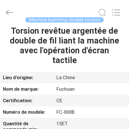
2026
Kunshan
Fuchuan
Electrical
and
Machine bunching double torsion
Mechanical
Co.,ltd.
All
Torsion revêtue argentée de
ACCUEIL
Rights
Reserved.
double de fil liant la machine
PRODUITS
avec l'opération d'écran
tactile
VIDÉOS
Lieu d'origine:
La Chine
LE
Nom de marque:
Fuchuan
SPECTACLE
Certification:
CE
VR
Numéro de modèle:
FC-800B
À
Quantité de
1SET