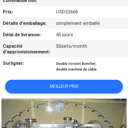
commande min:
PROPOS
Prix:
USD32666
DE
NOUS
Détails d'emballage:
simplement emballé
Délai de livraison:
45 jours
VISITE
Capacité
50sets/month
DE
d'approvisionnement:
L'USINE
Surligner:
,
Double torsion Buncher
double machine de câble
CONTRÔLE
MEILLEUR PRIX
QUALITÉ
CONTACTEZ-
NOUS