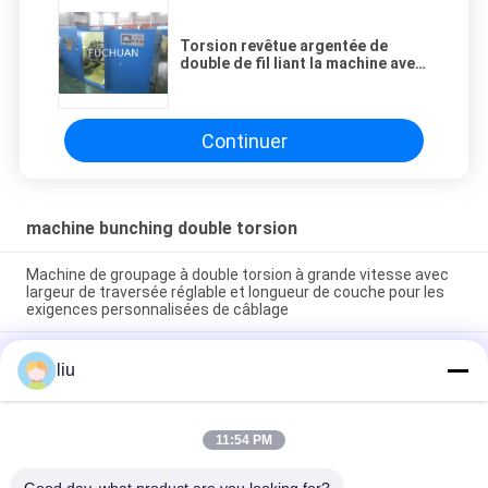
Torsion revêtue argentée de
double de fil liant la machine avec
l'opération d'écran tactile
Continuer
machine bunching double torsion
Machine de groupage à double torsion à grande vitesse avec
largeur de traversée réglable et longueur de couche pour les
exigences personnalisées de câblage
Machine de fractionnement à double torsion de précision pour
liu
la fractionnement de sept fils ou plus de fil de cuivre nu en
conserve et plaqué d'argent
Machine de groupage à double torsion à grande vitesse
11:54 PM
conçue pour les applications de double torsion de fil de base
et de câblage à plusieurs brins