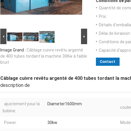
Conditions de pai
Quantité de com
Prix:
Détails d'emballa
Délai de livraison:
Conditions de pa
Image Grand :
Câblage cuivre revêtu argenté
Capacité d'appr
de 400 tubes tordant la machine 30Kw à faible
Contact
bruit
Câblage cuivre revêtu argenté de 400 tubes tordant la mach
description de
ajustement pour la
Diameter1600mm
coule
bobine:
Power:
30kw
Mode 