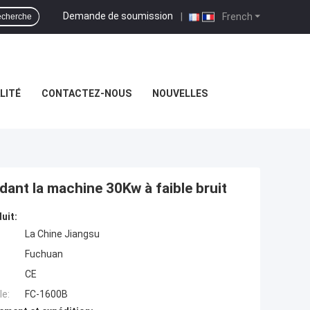
Demande de soumission
|
French
cherche
LITÉ
CONTACTEZ-NOUS
NOUVELLES
dant la machine 30Kw à faible bruit
uit:
La Chine Jiangsu
Fuchuan
CE
e:
FC-1600B