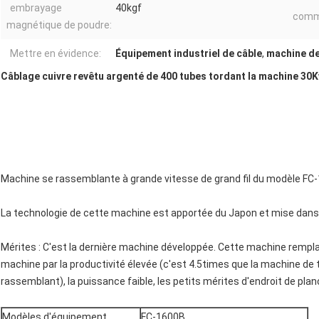
embrayage
40kgf
comma
magnétique de poudre:
Mettre en évidence:
Équipement industriel de câble
,
machine de
Câblage cuivre revêtu argenté de 400 tubes tordant la machine 30Kw
Machine se rassemblante à grande vitesse de grand fil du modèle FC-1
La technologie de cette machine est apportée du Japon et mise dans
Mérites : C'est la dernière machine développée. Cette machine remplac
machine par la productivité élevée (c'est 4.5times que la machine de
rassemblant), la puissance faible, les petits mérites d'endroit de planch
Modèles d'équipement
FC-1600B