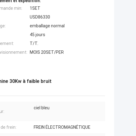
ement et expédition:
mande min:
1SET
USD86330
ge:
emballage normal
45 jours
iement:
T/T.
ovisionnement:
MOIS 20SET/PER
ine 30Kw à faible bruit
ciel bleu
ur:
de frein:
FREIN ÉLECTROMAGNÉTIQUE