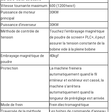
Vitesse tournante maximum
600 (1200twist)
Puissance de moteur
30KW
principal
Puissance d'inverseur
30KW
Méthode de contrôle de
Touchez l'embrayage magnétique
tension
de poudre de screen+ PLC+, il peut
assurer la tension constante de la
bobine vide à la pleine bobine
Embrayage magnétique de
40kgf
poudre
Protection
La machine freinera
automatiquement quand le fil
intérieur et extérieur est cassé, la
machine s'arrêtera
automatiquement quand la
longueur de préréglage est arrivée.
Mode de frein
Frein électromagnétique
Traversée de la méthode
Les boîtes de commande d'anneau