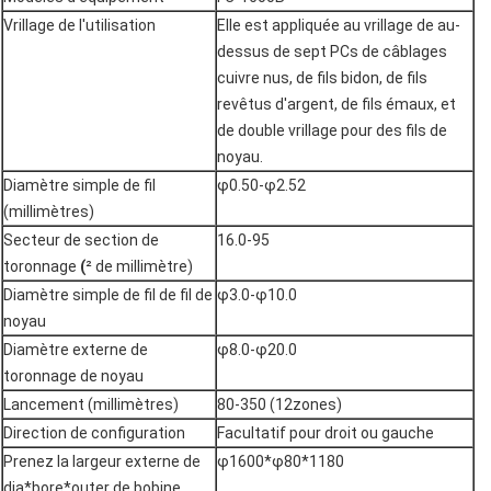
Vrillage de l'utilisation
Elle est appliquée au vrillage de au-
dessus de sept PCs de câblages
cuivre nus, de fils bidon, de fils
revêtus d'argent, de fils émaux, et
de double vrillage pour des fils de
noyau.
Diamètre simple de fil
φ0.50-φ2.52
(millimètres)
Secteur de section de
16.0-95
toronnage
(
² de millimètre)
Diamètre simple de fil de fil de
φ3.0-φ10.0
noyau
Diamètre externe de
φ8.0-φ20.0
toronnage de noyau
Lancement (millimètres)
80-350 (12zones)
Direction de configuration
Facultatif pour droit ou gauche
Prenez la largeur externe de
φ1600*φ80*1180
dia*bore*outer de bobine