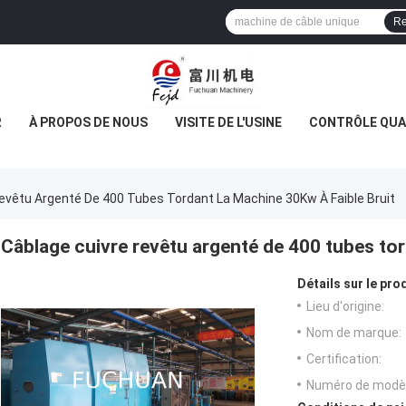
Re
R
À PROPOS DE NOUS
VISITE DE L'USINE
CONTRÔLE QUA
evêtu Argenté De 400 Tubes Tordant La Machine 30Kw À Faible Bruit
Câblage cuivre revêtu argenté de 400 tubes tor
Détails sur le prod
Lieu d'origine:
Nom de marque:
Certification:
Numéro de modèl