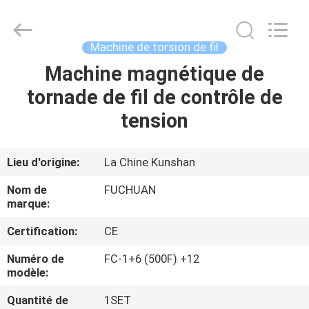
2026
Kunshan
Fuchuan
Electrical
and
Machine de torsion de fil
Mechanical
Co.,ltd.
All
Machine magnétique de
ACCUEIL
Rights
Reserved.
tornade de fil de contrôle de
PRODUITS
tension
VIDÉOS
Lieu d'origine:
La Chine Kunshan
Nom de
FUCHUAN
LE
marque:
SPECTACLE
Certification:
CE
VR
Numéro de
FC-1+6 (500F) +12
modèle:
À
Quantité de
1SET