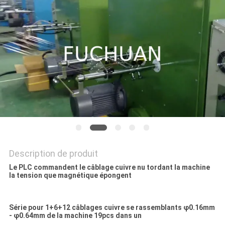
NOUVELLES
LES
AFFAIRES
PLAN
DU
SITE
Description de produit
PRIVACY
Le PLC commandent le câblage cuivre nu tordant la machine
POLICY
la tension que magnétique épongent
Série pour 1+6+12 câblages cuivre se rassemblants φ0.16mm
- φ0.64mm de la machine 19pcs dans un