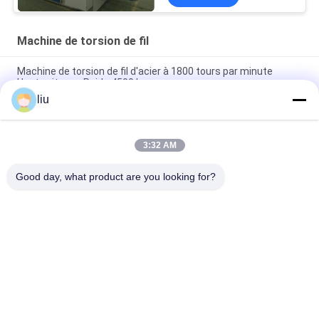
Machine de torsion de fil
Machine de torsion de fil d'acier à 1800 tours par minute
Haute vitesse Poids 4500 kg
liu
25N Matériau en acier outil de torsion de fil 220V 1800rpm
gauche/droite
3:32 AM
4500KG Machine de torsion de câble 3300*1550*1800mm
Avec 0-25N tension de fil
Good day, what product are you looking for?
Catégories populaires
Tous
Câblage Cuivre Liant 
Machine De Torsion 
La Machine
De Fil
Machine Bunching 
Fil Liant La Machine
Double Torsion