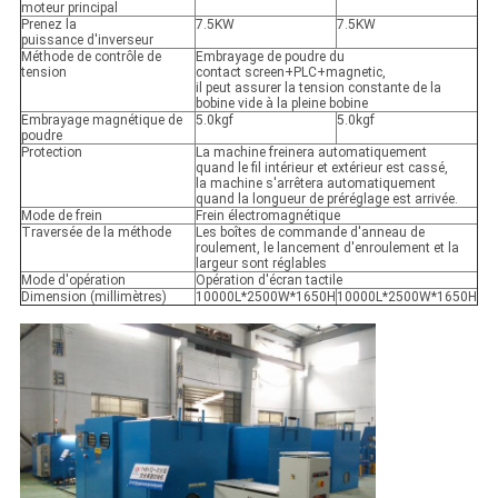
moteur principal
Prenez la
7.5KW
7.5KW
puissance d'inverseur
Méthode de contrôle de
Embrayage de poudre du
tension
contact screen+PLC+magnetic,
il peut assurer la tension constante de la
bobine vide à la pleine bobine
Embrayage magnétique de
5.0kgf
5.0kgf
poudre
Protection
La machine freinera automatiquement
quand le fil intérieur et extérieur est cassé,
la machine s'arrêtera automatiquement
quand la longueur de préréglage est arrivée.
Mode de frein
Frein électromagnétique
Traversée de la méthode
Les boîtes de commande d'anneau de
roulement, le lancement d'enroulement et la
largeur sont réglables
Mode d'opération
Opération d'écran tactile
Dimension (millimètres)
10000L*2500W*1650H
10000L*2500W*1650H