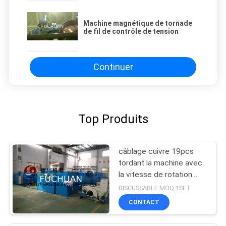
Machine magnétique de tornade
de fil de contrôle de tension
Continuer
Top Produits
câblage cuivre 19pcs
tordant la machine avec
la vitesse de rotation
maximum
DISCUSSABLE MOQ:1SET
2000rpm/4000TPM
CONTACT