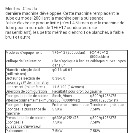
Mérites : C'est la
dernière machine développée. Cette machine remplacent le
tube du model 200 liant la machine par la puissance
faible élevée de productivité (c'est 4.5times que la machine de
tube pour la normale de 1+6+12 conducteurs se
rassemblant), les petits mérites d'endroit de plancher, à faible
bruit et autre.
Modèles d'équipement
1+6+12 (200bobbin)
FC-1+6+12
(500bobbin)
Vrillage de l'utilisation
Elle s'applique à lier les câblages cuivre 19pcs
dans un
Diamètre simple de fil
φ0.16-φ0.64
(millimètres)
Secteur de section de
0.38-6.0
toronnage (² de millimètre)
Lancement (millimètres)
11.6-100 (34zones)
Direction de configuration
Facultatif pour droit ou gauche
Épongez la taille de bobine
8inch, 9inch
φ500*φ125*475
Vitesse tournante maximum
2000 (4000twist)
2600 (5200twist)
Épongez le type
Frottement mécanique
Tension magnétique
Épongez la puissance de
5.5KW
7.5KW
machine
Prenez la taille de bobine
φ630*φ125*475
φ500*φ125*375
Épongez la
7.5KW
7.5KW
puissance d'inverseur
Puissance de
7.5KW
7.5KW