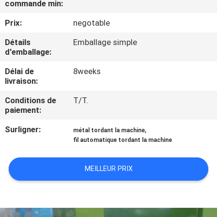
commande min:
PROPOS
DE
Prix:
negotable
NOUS
Détails
Emballage simple
d'emballage:
VISITE
Délai de
8weeks
livraison:
DE
Conditions de
T/T.
L'USINE
paiement:
Surligner:
,
métal tordant la machine
CONTRÔLE
fil automatique tordant la machine
QUALITÉ
MEILLEUR PRIX
CONTACTEZ-
NOUS