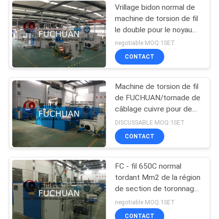
Vrillage bidon normal de
machine de torsion de fil
le double pour le noyau
câble l'écran tactile
negotiable MOQ:1SET
CONTACT
Machine de torsion de fil
de FUCHUAN/tornade de
câblage cuivre pour des
conducteurs du militaire
DISCUSSABLE MOQ:1SET
de carrière 1+6+12
CONTACT
FC - fil 650C normal
tordant Mm2 de la région
de section de toronnage
de machine 0,3 - 4
negotiable MOQ:1SET
CONTACT