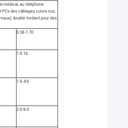
iel médical, au téléphone
t PCs des câblages cuivre nus,
s émaux), double tordant pour des
0.38-1.70
1.0-16
1.0-4.0
2.0-8.0