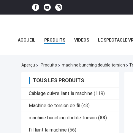
ACCUEIL
PRODUITS
VIDÉOS
LE SPECTACLE V
LES AFFAIRES
Aperçu
Produits
machine bunching double torsion
T
TOUS LES PRODUITS
Câblage cuivre liant la machine
(119)
Machine de torsion de fil
(43)
machine bunching double torsion
(88)
Fil liant la machine
(56)