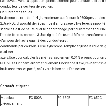
Le nouveau venu, s'appliquent principalement pour échouer le fil de fil
conducteur de secteur de section.
Un : Caractéristiques :
la vitesse de rotation 1.High, maximum supérieure à 2600rpm, est les
2.Use PLC, dispositif de réceptrice d'embrayage d'hystérésis importé 
stable et le fil de haute qualité de toronnage, particulièrement pour la 
l'arc de fibre du carbone 3.Use, rigidité forte, mal à l'aise-transformat
d'air pour de haute qualité des conducteurs ;
commande par courroie 4.Use synchrone, remplacer juste la roue de gu
à utiliser.
axe 5.Use pour calculer les mètres, seulement 0,01% erreurs pour un 
PLC 6.Use lubrifient automatiquement l'incidence d'axe, l'évitent d'in
bruit unnormal et porté, coût vers le bas pour l'entretien.
Caractéristiques :
Modèles
FC-500B
FC-650B
FC-650C
d'équipement