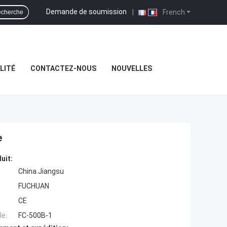
Demande de soumission
|
French
cherche
LITÉ
CONTACTEZ-NOUS
NOUVELLES
e
uit:
China.Jiangsu
FUCHUAN
CE
e:
FC-500B-1