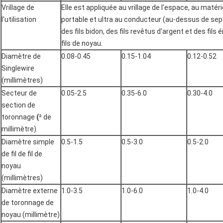
Vrillage de
Elle est appliquée au vrillage de l'espace, au matér
l'utilisation
portable et ultra au conducteur (au-dessus de sep
des fils bidon, des fils revêtus d'argent et des fil
fils de noyau.
Diamètre de
0.08-0.45
0.15-1.04
0.12-0.52
Singlewire
(millimètres)
Secteur de
0.05-2.5
0.35-6.0
0.30-4.0
section de
toronnage
(
² de
millimètre)
Diamètre simple
0.5-1.5
0.5-3.0
0.5-2.0
de fil de fil de
noyau
(millimètres)
Diamètre externe
1.0-3.5
1.0-6.0
1.0-4.0
de toronnage de
noyau (millimètre)