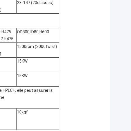
23-147 (20classes)
)
6 H475
OD800 ID80 H600
27 H475
1500rpm (3000twist)
)
15KW
15KW
 +PLC+, elle peut assurer la
ine
10kgf