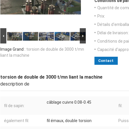
Conditions de pai
Quantité de com
Prix:
Détails d'emballa
Délai de livraison:
Conditions de pa
Image Grand :
torsion de double de 3000 t/mn
Capacité d'appr
liant la machine
Contact
torsion de double de 3000 t/mn liant la machine
description de
câblage cuivre 0.08-0.45
fil de sapin:
fil:
également fil:
fil émaux, double torsion
Puiss