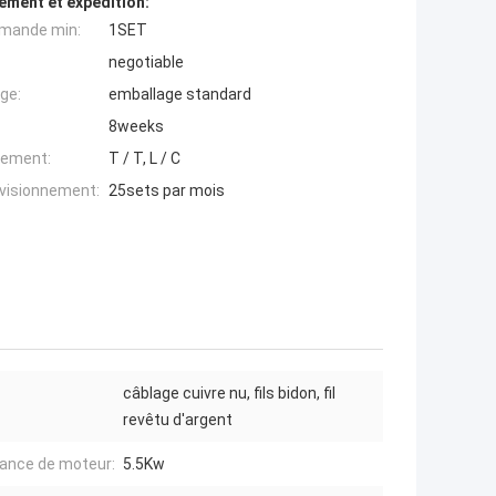
ement et expédition:
mande min:
1SET
negotiable
ge:
emballage standard
8weeks
iement:
T / T, L / C
ovisionnement:
25sets par mois
câblage cuivre nu, fils bidon, fil
revêtu d'argent
ance de moteur:
5.5Kw