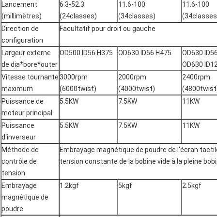
Lancement
6.3-52.3
11.6-100
11.6-100
(millimètres)
(24classes)
(34classes)
(34classes
Direction de
Facultatif pour droit ou gauche
configuration
Largeur externe
OD500 ID56 H375
OD630 ID56 H475
OD630 ID5
de dia*bore*outer
OD630 ID1
Vitesse tournante
3000rpm
2000rpm
2400rpm
maximum
(6000twist)
(4000twist)
(4800twist
Puissance de
5.5KW
7.5KW
11KW
moteur principal
Puissance
5.5KW
7.5KW
11KW
d'inverseur
Méthode de
Embrayage magnétique de poudre de l'écran tactile
contrôle de
tension constante de la bobine vide à la pleine bob
tension
Embrayage
1.2kgf
5kgf
2.5kgf
magnétique de
poudre