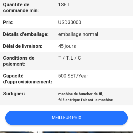
PROPOS
Quantité de
1SET
commande min:
DE
Prix:
USD30000
NOUS
Détails d'emballage:
emballage normal
VISITE
Délai de livraison:
45 jours
DE
Conditions de
T / T, L / C
L'USINE
paiement:
Capacité
500 SET/Year
CONTRÔLE
d'approvisionnement:
QUALITÉ
Surligner:
,
machine de buncher de fil
fil électrique faisant la machine
CONTACTEZ-
MEILLEUR PRIX
NOUS