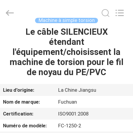
2026
Kunshan
Fuchuan
Electrical
and
Machine à simple torsion
Mechanical
Co.,ltd.
All
Le câble SILENCIEUX
ACCUEIL
Rights
Reserved.
étendant
PRODUITS
l'équipement/choisissent la
machine de torsion pour le fil
VIDÉOS
de noyau du PE/PVC
LE
Lieu d'origine:
La Chine Jiangsu
SPECTACLE
Nom de marque:
Fuchuan
VR
Certification:
ISO9001:2008
À
Numéro de modèle:
FC-1250-2