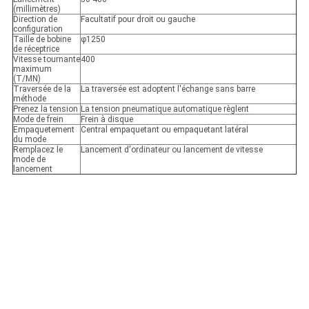
(millimètres)
Direction de
Facultatif pour droit ou gauche
configuration
Taille de bobine
φ1250
de réceptrice
Vitesse tournante
400
maximum
(T/MN)
Traversée de la
La traversée est adoptent l'échange sans barre
méthode
Prenez la tension
La tension pneumatique automatique règlent
Mode de frein
Frein à disque
Empaquetement
Central empaquetant ou empaquetant latéral
du mode
Remplacez le
Lancement d'ordinateur ou lancement de vitesse
mode de
lancement