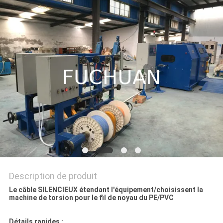
NOUVELLES
LES
AFFAIRES
PLAN
DU
SITE
PRIVACY
POLICY
Description de produit
Le câble SILENCIEUX étendant l'équipement/choisissent la
machine de torsion pour le fil de noyau du PE/PVC
Détails rapides :