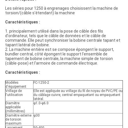
Les séries pour 1250 à engrenages choisissent la machine de
torsion/(câble s'étendant) la machine
Caractéristiques :
1. principalement utilisé dans la pose de câble des fils
d'ordinateur, tels que le câble de données et le câble de
commande. Elle peut synchroniser la bobine centrale tapant et
tapant latéral de bobine.
2. La machine entière est se compose épongent le support,
bundler central, côté épongent le support l'ensemble de
tapement de bobine centrale, la machine simple de torsion
(câble-pose) et l'armoire de commande électrique.
Caractéristiques :
Modèles
FC-1250-2
d'équipement
Vrillage de
Elle est appliquée au vrillage du fil de noyau de PVC/PE ou
l'utilisation
du câblage cuivre, central empaquetant ou empaquetant
latéral.
Diamètre
φ1.0-φ6.0
applicable
(millimètres)
Diamètre externe
φ30
de torsion
maximum
Lancement
50-400