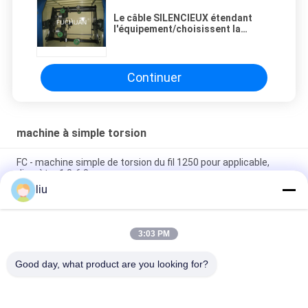
Le câble SILENCIEUX étendant
l'équipement/choisissent la
machine de torsion pour le fil de
noyau du PE/PVC
Continuer
machine à simple torsion
FC - machine simple de torsion du fil 1250 pour applicable,
diamètre 1.0-6.0
liu
Machine/câble de câble unique de câblage cuivre étendant le
diamètre 0.6-3mm de machine
3:03 PM
Vue le diamètre externe maximum 25mm, 500rpm de torsion
de machine simple de buncher
Good day, what product are you looking for?
Catégories populaires
Tous