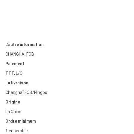
L'autre information
CHANGHAÏ FOB
Paiement
TTT, L/C
La livraison
Changhaï FOB/Ningbo
Origine
La Chine
Ordre minimum
1 ensemble