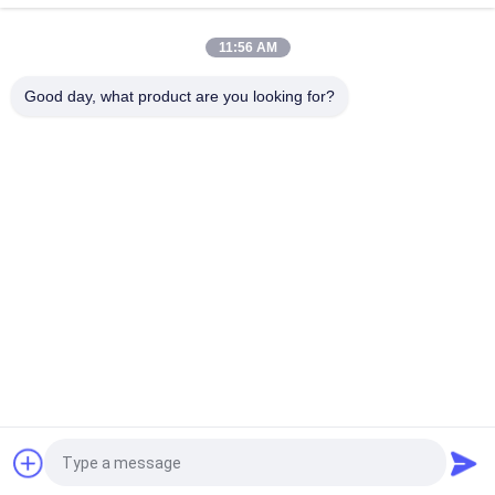
diamètre 0.6-3mm de machine
11:56 AM
Vue le diamètre externe maximum 25mm, 500rpm de torsion
de machine simple de buncher
Good day, what product are you looking for?
Catégories populaires
Tous
Câblage Cuivre Liant 
Machine De Torsion 
La Machine
De Fil
Machine Bunching 
Fil Liant La Machine
Double Torsion
Câblage Cuivre 
Machine De Torsion 
Tordant La Machine
De Câble
Machine Extrudeuse 
Machine D'extrusion 
De Fil
PVC
Demandez un devis