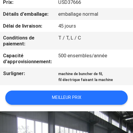
Prix:
USD37666
PROPOS
DE
Détails d'emballage:
emballage normal
NOUS
Délai de livraison:
45 jours
Conditions de
T / T, L / C
VISITE
paiement:
DE
Capacité
500 ensembles/année
d'approvisionnement:
L'USINE
Surligner:
,
machine de buncher de fil
fil électrique faisant la machine
CONTRÔLE
QUALITÉ
MEILLEUR PRIX
CONTACTEZ-
NOUS