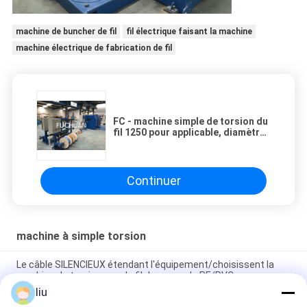
machine de buncher de fil
fil électrique faisant la machine
machine électrique de fabrication de fil
FC - machine simple de torsion du
fil 1250 pour applicable, diamètre
1.0-6.0
Continuer
machine à simple torsion
Le câble SILENCIEUX étendant l'équipement/choisissent la
machine de torsion pour le fil de noyau du PE/PVC
liu
Machine/câble de câble unique de câblage cuivre étendant le