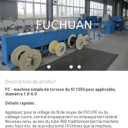
NOUVELLES
LES
AFFAIRES
PLAN
DU
SITE
Description de produit
PRIVACY
FC - machine simple de torsion du fil 1250 pour applicable,
diamètre 1.0-6.0
POLICY
Détails rapides :
Appliquez pour le vrillage du fil de noyau de PVC/PE ou du
câblage cuivre, central empaquetant ou empaquetant latéral.
Nouveau venu, au lieu du tube 400 traditionnel liant la machine
avec haut etc. de la productivité (4.5times que la machine,