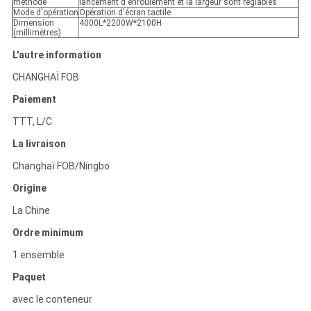
méthode
lancement d'enroulement et la largeur sont réglables
Mode d'opération
Opération d'écran tactile
Dimension
4000L*2200W*2100H
(millimètres)
L'autre information
CHANGHAÏ FOB
Paiement
TTT, L/C
La livraison
Changhaï FOB/Ningbo
Origine
La Chine
Ordre minimum
1 ensemble
Paquet
avec le conteneur