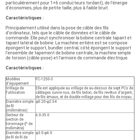
particulièrement pour 1+6 conducteurs tordant), de l'énergie
d'économies, plus de petite taille, plus à faible bruit.
Caractéristiques :
Principalement utilisé dans la pose de câble des fils
d'ordinateur, tels que le câble de données et le câble de
commande. Elle peut synchroniser la bobine centrale tapant et
tapant latéral de bobine. La machine entière est se compose
épongent le support, bundler central, côté épongent le support
l'ensemble de tapement de bobine centrale, la machine simple
de torsion (câble-pose) et l'armoire de commande électrique.
Caractéristiques :
Modèles
FC-1250-3
d'équipement
Vrillage de
Elle est appliquée au vrillage de au-dessus de sept PCs de
l'utilisation
câblages cuivre nus, de fils bidon, de fils revêtus d'argent,
de fils émaux, et de double vrillage pour des fils de noyau.
Diamètre simple
φ0.20-φ2.54
de fil
(millimètres)
Secteur de
6.0-35.0
section de
toronnage
(
² de
millimètre)
Diamètre simple
φ3.0-φ6.0
de fil de fil de