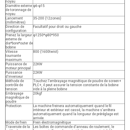
noyau
Diamètre externe
φ6-φ15
de toronnage de
noyau
Lancement
35-200 (12zones)
(millimètres)
Direction de
Facultatif pour droit ou gauche
configuration
Prenez la largeur
φ1250*φ80*950
externe de
dia*bore*outer de
bobine
Vitesse
800 (1600twist)
tournante
maximum
Puissance de
22KW
moteur principal
Puissance
22KW
d'inverseur
Méthode de
Touchez l'embrayage magnétique de poudre de screen+
contrôle de
PLC+, il peut assurer la tension constante de la bobine
tension
vide à la pleine bobine
Embrayage
20kgf
magnétique de
poudre
Protection
La machine freinera automatiquement quand le fil
intérieur et extérieur est cassé, la machine s'arrêtera
automatiquement quand la longueur de préréglage est
arrivée.
Mode de frein
Frein électromagnétique
Traversée de la
Les boîtes de commande d'anneau de roulement, le