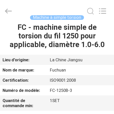
2026
Kunshan
Fuchuan
Electrical
and
Machine à simple torsion
Mechanical
Co.,ltd.
All
FC - machine simple de
ACCUEIL
Rights
Reserved.
torsion du fil 1250 pour
PRODUITS
applicable, diamètre 1.0-6.0
VIDÉOS
Lieu d'origine:
La Chine Jiangsu
Nom de marque:
Fuchuan
LE
Certification:
ISO9001:2008
SPECTACLE
Numéro de modèle:
FC-1250B-3
VR
Quantité de
1SET
commande min:
À