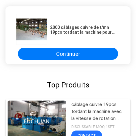
2000 câblages cuivre de t/mn
19pcs tordant la machine pour
poinçonner φ0.16mm synchrone -
φ0.64mm
Continuer
Top Produits
câblage cuivre 19pcs
tordant la machine avec
la vitesse de rotation
maximum
DISCUSSABLE MOQ:1SET
2000rpm/4000TPM
CONTACT