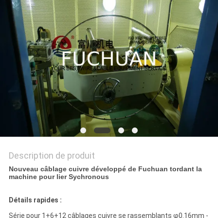
NOUVELLES
LES
AFFAIRES
PLAN
DU
SITE
PRIVACY
Description de produit
POLICY
Nouveau câblage cuivre développé de Fuchuan tordant la
machine pour lier Sychronous
Détails rapides :
Série pour 1+6+12 câblages cuivre se rassemblants φ0.16mm -