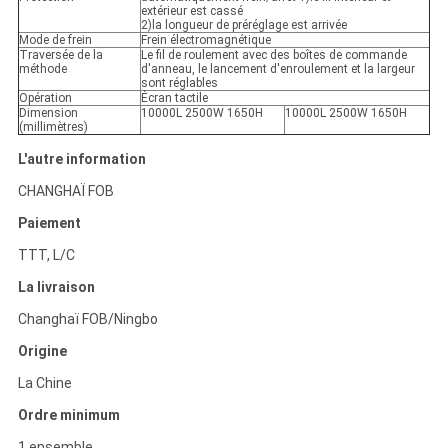
extérieur est cassé
2)la longueur de préréglage est arrivée
Mode de frein
Frein électromagnétique
Traversée de la
Le fil de roulement avec des boîtes de commande
méthode
d'anneau, le lancement d'enroulement et la largeur
sont réglables
Opération
Écran tactile
Dimension
10000L 2500W 1650H
10000L 2500W 1650H
(millimètres)
L'autre information
CHANGHAÏ FOB
Paiement
TTT, L/C
La livraison
Changhaï FOB/Ningbo
Origine
La Chine
Ordre minimum
1 ensemble