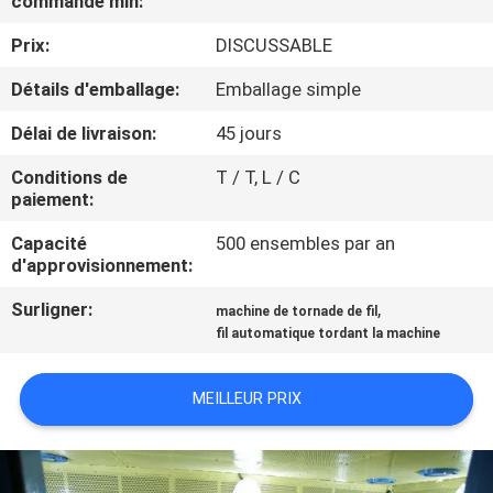
commande min:
PROPOS
Prix:
DISCUSSABLE
DE
NOUS
Détails d'emballage:
Emballage simple
Délai de livraison:
45 jours
VISITE
Conditions de
T / T, L / C
DE
paiement:
L'USINE
Capacité
500 ensembles par an
d'approvisionnement:
CONTRÔLE
Surligner:
,
machine de tornade de fil
fil automatique tordant la machine
QUALITÉ
MEILLEUR PRIX
CONTACTEZ-
NOUS