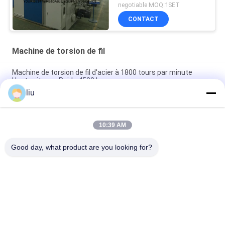
de machine 0,3 - 4
negotiable MOQ:1SET
CONTACT
Machine de torsion de fil
Machine de torsion de fil d'acier à 1800 tours par minute
Haute vitesse Poids 4500 kg
liu
25N Matériau en acier outil de torsion de fil 220V 1800rpm
gauche/droite
10:39 AM
4500KG Machine de torsion de câble 3300*1550*1800mm
Avec 0-25N tension de fil
Good day, what product are you looking for?
Catégories populaires
Tous
Câblage Cuivre Liant 
Machine De Torsion 
La Machine
De Fil