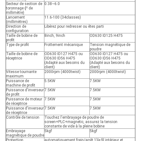
Secteur de section de
0.38~6.0
toronnage
(
² de
millimètre)
Lancement
11.6-100 (34classes)
(millimètres)
Direction de
Libérez pour redresser ou êtes parti
configuration
Taille de bobine de
8inch, 9inch
OD630 ID125 H475
profit
Type de profit
Frottement mécanique
Tension magnétique de
poudre
Taille de bobine de
OD630 ID127 H475 ou
OD630 ID127 H475 ou
réceptrice
OD630 ID56 H475
OD630 ID56 H475
(Adapté aux besoins du
(Adapté aux besoins du
client)
client)
Vitesse tournante
2000rpm (4000twist)
2000rpm (4000twist)
maximum
Puissance de
5.5KW
7.5KW
machine de profit
Puissance d'inverseur
7.5KW
7.5KW
de profit
Puissance de moteur
7.5KW
7.5KW
de réceptrice
Puissance d'inverseur
7.5KW
7.5KW
de réceptrice
Contrôle de tension
Touchez l'embrayage de poudre de
screen+PLC+magnetic, assurez la tension
constante de vide à la pleine bobine
Embrayage
5kgf
5kgf
magnétique de poudre
Protection
automatiquement frein/arrêt 1)le fil intérieur et