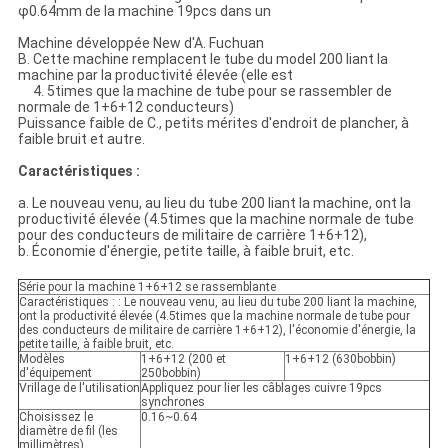
φ0.64mm de la machine 19pcs dans un
Machine développée New d'A. Fuchuan
B. Cette machine remplacent le tube du model 200 liant la
machine par la productivité élevée (elle est
4. 5times que la machine de tube pour se rassembler de
normale de 1+6+12 conducteurs)
Puissance faible de C., petits mérites d'endroit de plancher, à
faible bruit et autre.
Caractéristiques :
a. Le nouveau venu, au lieu du tube 200 liant la machine, ont la
productivité élevée (4.5times que la machine normale de tube
pour des conducteurs de militaire de carrière 1+6+12),
b. Économie d'énergie, petite taille, à faible bruit, etc.
Série pour la machine 1+6+12 se rassemblante
Caractéristiques : : Le nouveau venu, au lieu du tube 200 liant la machine,
ont la productivité élevée (4.5times que la machine normale de tube pour
des conducteurs de militaire de carrière 1+6+12), l'économie d'énergie, la
petite taille, à faible bruit, etc.
Modèles
1+6+12 (200 et
1+6+12 (630bobbin)
d'équipement
250bobbin)
Vrillage de l'utilisation
Appliquez pour lier les câblages cuivre 19pcs
synchrones
Choisissez le
0.16~0.64
diamètre de fil (les
millimètres)