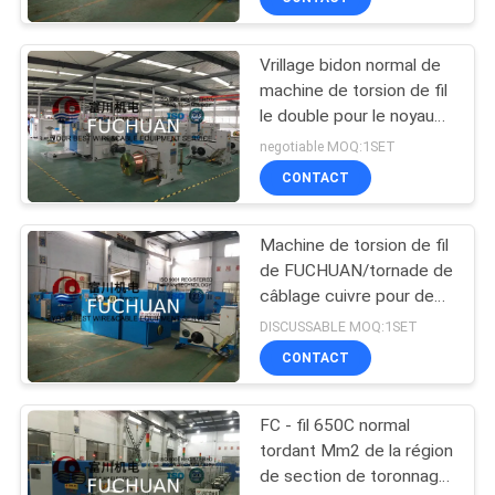
Vrillage bidon normal de
machine de torsion de fil
le double pour le noyau
câble l'écran tactile
negotiable MOQ:1SET
CONTACT
Machine de torsion de fil
de FUCHUAN/tornade de
câblage cuivre pour des
conducteurs du militaire
DISCUSSABLE MOQ:1SET
de carrière 1+6+12
CONTACT
FC - fil 650C normal
tordant Mm2 de la région
de section de toronnage