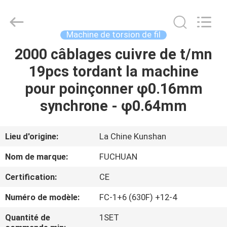
2026
Kunshan
Fuchuan
Electrical
and
Machine de torsion de fil
Mechanical
Co.,ltd.
All
2000 câblages cuivre de t/mn
ACCUEIL
Rights
Reserved.
19pcs tordant la machine
PRODUITS
pour poinçonner φ0.16mm
synchrone - φ0.64mm
VIDÉOS
Lieu d'origine:
La Chine Kunshan
LE
Nom de marque:
FUCHUAN
SPECTACLE
Certification:
CE
VR
Numéro de modèle:
FC-1+6 (630F) +12-4
À
Quantité de
1SET