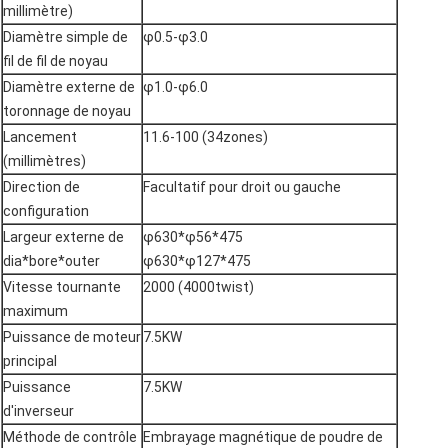
millimètre)
Diamètre simple de
φ0.5-φ3.0
fil de fil de noyau
Diamètre externe de
φ1.0-φ6.0
toronnage de noyau
Lancement
11.6-100 (34zones)
(millimètres)
Direction de
Facultatif pour droit ou gauche
configuration
Largeur externe de
φ630*φ56*475
dia*bore*outer
φ630*φ127*475
Vitesse tournante
2000 (4000twist)
maximum
Puissance de moteur
7.5KW
principal
Puissance
7.5KW
d'inverseur
Méthode de contrôle
Embrayage magnétique de poudre de