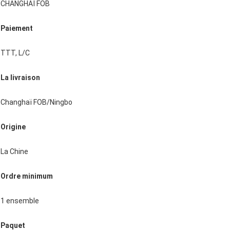
CHANGHAÏ FOB
Paiement
TTT, L/C
La livraison
Changhaï FOB/Ningbo
Origine
La Chine
Ordre minimum
1 ensemble
Paquet