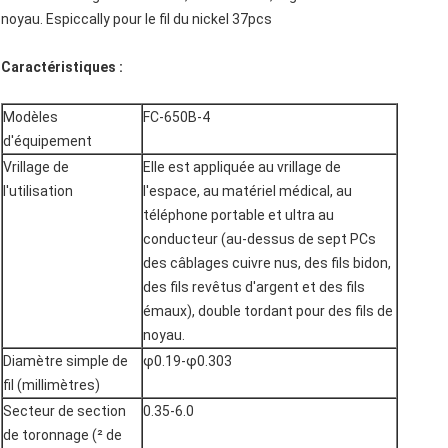
noyau. Espiccally pour le fil du nickel 37pcs
Caractéristiques :
Modèles
FC-650B-4
d'équipement
Vrillage de
Elle est appliquée au vrillage de
l'utilisation
l'espace, au matériel médical, au
téléphone portable et ultra au
conducteur (au-dessus de sept PCs
des câblages cuivre nus, des fils bidon,
des fils revêtus d'argent et des fils
émaux), double tordant pour des fils de
noyau.
Diamètre simple de
φ0.19-φ0.303
fil (millimètres)
Secteur de section
0.35-6.0
de toronnage (² de