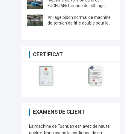
Machine de torsion de fil de
FUCHUAN/tornade de câblage
cuivre pour des conducteurs du
militaire de carrière 1+6+12
Vrillage bidon normal de machine
de torsion de fil le double pour le
noyau câble l'écran tactile
CERTIFICAT
EXAMENS DE CLIENT
La machine de Fuchuan est avec de haute
qualité. Nous avons la confiance de sa