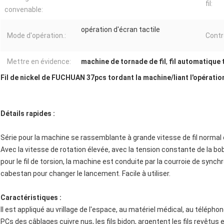
fil:
convenable:
opération d'écran tactile
Mode d'opération.:
Contr
Mettre en évidence:
machine de tornade de fil
,
fil automatique 
Fil de nickel de FUCHUAN 37pcs tordant la machine/liant l'opérati
Détails rapides :
Série pour la machine se rassemblante à grande vitesse de fil normal 
Avec la vitesse de rotation élevée, avec la tension constante de la bobi
pour le fil de torsion, la machine est conduite par la courroie de syn
cabestan pour changer le lancement. Facile à utiliser.
Caractéristiques :
Il est appliqué au vrillage de l'espace, au matériel médical, au télép
PCs des câblages cuivre nus, les fils bidon, argentent les fils revêtus e