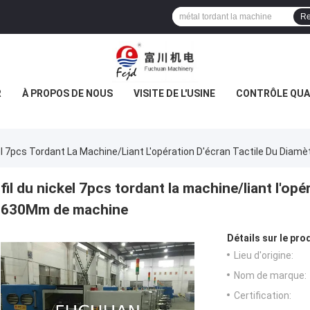
Re
R
À PROPOS DE NOUS
VISITE DE L'USINE
CONTRÔLE QUA
kel 7pcs Tordant La Machine/liant L'opération D'écran Tactile Du Dia
fil du nickel 7pcs tordant la machine/liant l'opé
630Mm de machine
Détails sur le prod
Lieu d'origine:
Nom de marque:
Certification: