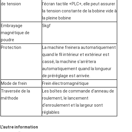
de tension
l'écran tactile +PLC+, elle peut assurer
la tension constante de la bobine vide à
la pleine bobine
Embrayage
5kgf
magnétique de
poudre
Protection
La machine freinera automatiquement
quand le fil intérieur et extérieur est
cassé, la machine s'arrêtera
automatiquement quand la longueur
de préréglage est arrivée.
Mode de frein
Frein électromagnétique
Traversée de la
Les boîtes de commande d'anneau de
méthode
roulement, le lancement
d'enroulement et la largeur sont
réglables
L'autre information