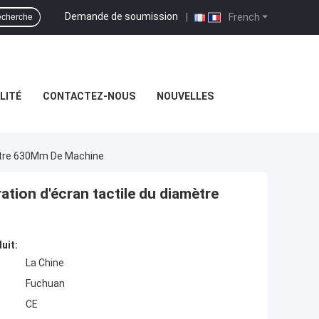
Demande de soumission
|
French
cherche
LITÉ
CONTACTEZ-NOUS
NOUVELLES
mètre 630Mm De Machine
ration d'écran tactile du diamètre
uit:
La Chine
Fuchuan
CE