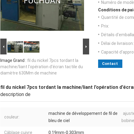
Numéro de modèl
Conditions de pai
Quantité de com
Prix:
Détails d'emballa
Délai de livraison:
Capacité d'appr
Image Grand :
fil du nickel 7pcs tordant la
Contact
machine/liant l'opération d'écran tactile du
diamètre 630Mm de machine
fil du nickel 7pcs tordant la machine/liant l'opération d'é
description de
machine de développement de fil de
ajust
couleur:
bleu de ciel
bobine
Câblage cuivre
0.19mm-0.303mm