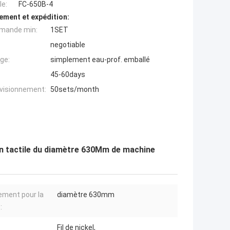
e:
FC-650B-4
ement et expédition:
mande min:
1SET
negotiable
ge:
simplement eau-prof. emballé
45-60days
ovisionnement:
50sets/month
cran tactile du diamètre 630Mm de machine
ement pour la
diamètre 630mm
:
Fil de nickel,