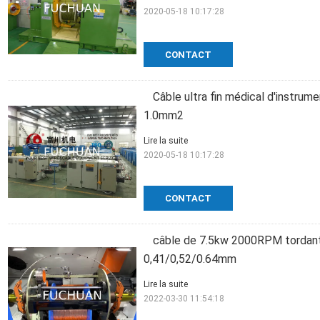
2020-05-18 10:17:28
CONTACT
Câble ultra fin médical d'instrum
1.0mm2
Lire la suite
2020-05-18 10:17:28
CONTACT
câble de 7.5kw 2000RPM tordant l
0,41/0,52/0.64mm
Lire la suite
2022-03-30 11:54:18