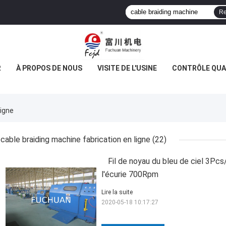
Re
R
À PROPOS DE NOUS
VISITE DE L'USINE
CONTRÔLE QUA
Ligne
cable braiding machine fabrication en ligne
(22)
Fil de noyau du bleu de ciel 3Pc
l'écurie 700Rpm
Lire la suite
2020-05-18 10:17:27