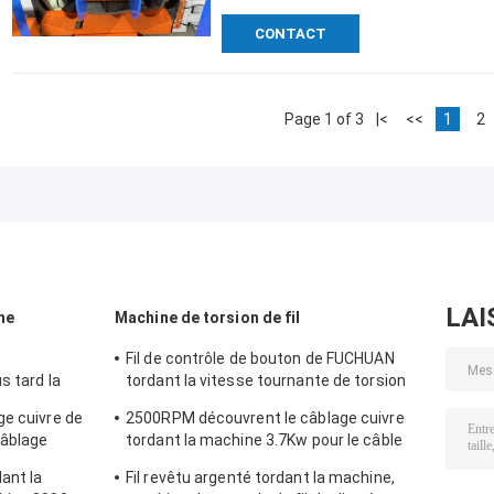
CONTACT
Page 1 of 3
|<
<<
1
2
LAI
ne
Machine de torsion de fil
Fil de contrôle de bouton de FUCHUAN
s tard la
tordant la vitesse tournante de torsion
des zones 6000 de la machine 10
ge cuivre de
2500RPM découvrent le câblage cuivre
câblage
tordant la machine 3.7Kw pour le câble
de données à haute fréquence
dant la
Fil revêtu argenté tordant la machine,