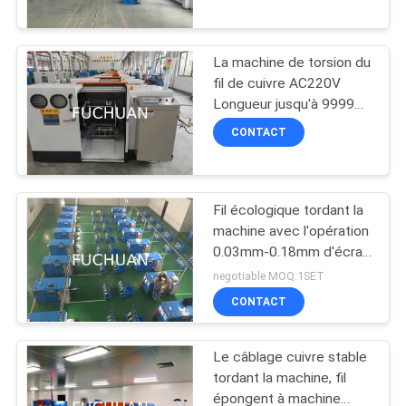
PROPOS
DE
La machine de torsion du
NOUS
fil de cuivre AC220V
Longueur jusqu'à 9999
mm Direction gauche /
VISITE
CONTACT
droite
DE
L'USINE
Fil écologique tordant la
machine avec l'opération
CONTRÔLE
0.03mm-0.18mm d'écran
tactile
QUALITÉ
negotiable MOQ:1SET
CONTACT
CONTACTEZ-
Le câblage cuivre stable
NOUS
tordant la machine, fil
épongent à machine