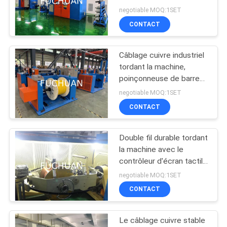
3000 t/mn
NOUVELLES
negotiable MOQ:1SET
CONTACT
LES
Câblage cuivre industriel
AFFAIRES
tordant la machine,
poinçonneuse de barre
omnibus de cuivre
PLAN
negotiable MOQ:1SET
CONTACT
DU
SITE
Double fil durable tordant
la machine avec le
PRIVACY
contrôleur d'écran tactile
de PLC
negotiable MOQ:1SET
POLICY
CONTACT
Le câblage cuivre stable