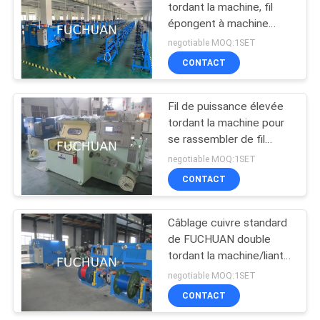
tordant la machine, fil
épongent à machine
3000 t/mn
negotiable MOQ:1SET
CONTACT
Fil de puissance élevée
tordant la machine pour
se rassembler de fil
d'instrument médical
negotiable MOQ:1SET
CONTACT
Câblage cuivre standard
de FUCHUAN double
tordant la machine/liant
l'opération d'écran tactile
negotiable MOQ:1SET
du diamètre 630Mm de
CONTACT
machine