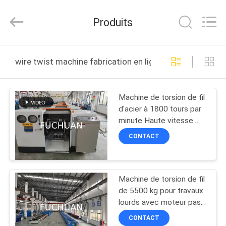
2026
Kunshan
Fuchuan
Produits
Electrical
and
Mechanical
Co.,ltd.
All
ACCUEIL
Rights
wire twist machine fabrication en ligne
Reserved.
PRODUITS
Machine de torsion de fil
d'acier à 1800 tours par
VIDÉOS
minute Haute vitesse
Poids 4500 kg
CONTACT
LE
SPECTACLE
Machine de torsion de fil
VR
de 5500 kg pour travaux
lourds avec moteur pas à
À
pas
CONTACT