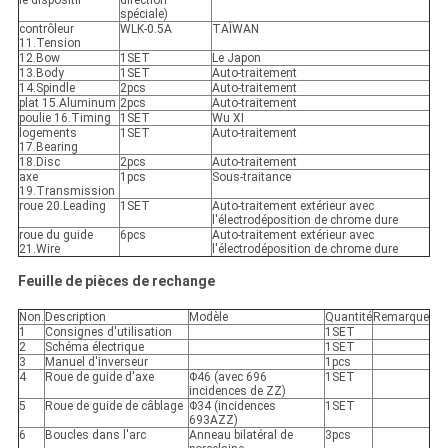
le dispositif
direction
spéciale)
contrôleur
WLK-0.5A
TAÏWAN
11.Tension
12.Bow
1SET
Le Japon
13.Body
1SET
Auto-traitement
14.Spindle
2pcs
Auto-traitement
plat 15.Aluminum
2pcs
Auto-traitement
poulie 16.Timing
1SET
Wu XI
logements
1SET
Auto-traitement
17.Bearing
18.Disc
2pcs
Auto-traitement
axe
1pcs
Sous-traitance
19.Transmission
roue 20.Leading
1SET
Auto-traitement extérieur avec
l'électrodéposition de chrome dure
roue du guide
6pcs
Auto-traitement extérieur avec
21.Wire
l'électrodéposition de chrome dure
Feuille de pièces de rechange
Non.
Description
Modèle
Quantité
Remarque
1
Consignes d'utilisation
1SET
2
Schéma électrique
1SET
3
Manuel d'inverseur
1pcs
4
Roue de guide d'axe
Φ46 (avec 696
1SET
incidences de ZZ)
5
Roue de guide de câblage
Φ34 (incidences
1SET
693AZZ)
6
Boucles dans l'arc
Anneau bilatéral de
3pcs