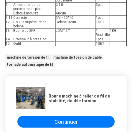
porcelaine
7
Anneau fendu de
Φ4.0
3pcs
porcelaine de plat
8
Échoué mourez
Aucun
9-11
Courroie
5M-450*10
1pcs
12
Douille supérieure de
Bobine Φ200
1SET
bobine
13
Beurre de SKF
LGMT2/1
1
1KG
Bouteille
14
Graisseur à pression
1pcs
15
Outil
1SET
machine de torsion de fil
machine de torsion de câble
tornade automatique de fil
Bonne machine à relier de fil de
stabilité, double torsion
automatique Buncher
Continuer