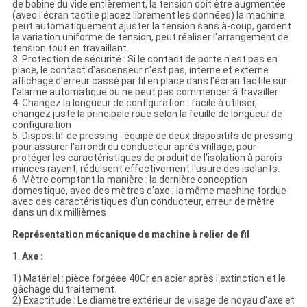
de bobine du vide entièrement, la tension doit être augmentée
(avec l'écran tactile placez librement les données) la machine
peut automatiquement ajuster la tension sans à-coup, gardent
la variation uniforme de tension, peut réaliser l'arrangement de
tension tout en travaillant.
3. Protection de sécurité : Si le contact de porte n'est pas en
place, le contact d'ascenseur n'est pas, interne et externe
affichage d'erreur cassé par fil en place dans l'écran tactile sur
l'alarme automatique ou ne peut pas commencer à travailler
4. Changez la longueur de configuration : facile à utiliser,
changez juste la principale roue selon la feuille de longueur de
configuration
5. Dispositif de pressing : équipé de deux dispositifs de pressing
pour assurer l'arrondi du conducteur après vrillage, pour
protéger les caractéristiques de produit de l'isolation à parois
minces rayent, réduisent effectivement l'usure des isolants.
6. Mètre comptant la manière : la dernière conception
domestique, avec des mètres d'axe ; la même machine tordue
avec des caractéristiques d'un conducteur, erreur de mètre
dans un dix millièmes
Représentation mécanique de machine à relier de fil
1.
Axe :
1) Matériel : pièce forgéee 40Cr en acier après l'extinction et le
gâchage du traitement.
2) Exactitude : Le diamètre extérieur de visage de noyau d'axe et