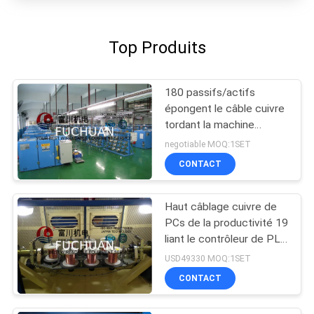
Top Produits
180 passifs/actifs
épongent le câble cuivre
tordant la machine
opération facile
negotiable MOQ:1SET
CONTACT
Haut câblage cuivre de
PCs de la productivité 19
liant le contrôleur de PLC
de la machine 2000 t/mn
USD49330 MOQ:1SET
CONTACT