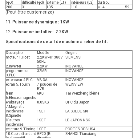
(φD)
difficulté (φd)
externe (L1)
intérieure (L2)
du trou
200
31
135
110
Φ14
59
(Peut être customerize)
11.
Puissance dynamique : 1KW
12.
Puissance installée : 2.2KW
Spécifications de détail de machine à relier de fil :
Description
Modèle
Origine
moteur 1.Host
2.2KW-4P 380V
SIEMENS
50Hz
2.Inverter
2.2KW
INOVANCE
programmeur
32MR
INOVANCE
3.PLC
extenseur 4.PLC
VB-3A
INOVANCE
écran 5.Touch
7 pouces de
WEINVIEW
RVB
frein
6KG
Tai Weizheng blême
6.Electromagnetic
embrayage
0.05KG
OPC du Japon
7.Magnetic
incidences
1SET
LA SUÈDE SKF
8.Spindle
D'autres
1SET
LE JAPON NSK
incidences
ceinture 9.Timing
1SET
PORTES DES USA
10.Cable étendant
GP20 (Bi-
SHANXI Tianxiang