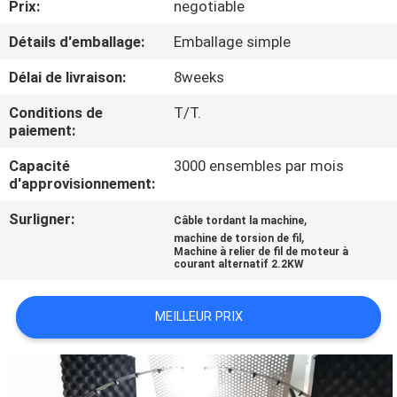
Prix:
negotiable
PROPOS
DE
Détails d'emballage:
Emballage simple
NOUS
Délai de livraison:
8weeks
Conditions de
T/T.
VISITE
paiement:
DE
Capacité
3000 ensembles par mois
d'approvisionnement:
L'USINE
Surligner:
,
Câble tordant la machine
,
machine de torsion de fil
CONTRÔLE
Machine à relier de fil de moteur à
courant alternatif 2.2KW
QUALITÉ
MEILLEUR PRIX
CONTACTEZ-
NOUS