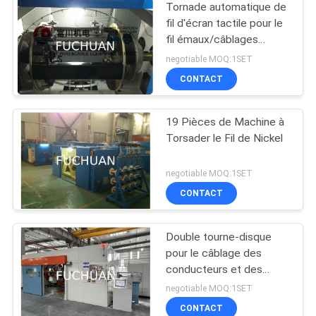
Tornade automatique de
fil d'écran tactile pour le
fil émaux/câblages
cuivre nus
negotiable MOQ:1SET
CONTACT
19 Pièces de Machine à
Torsader le Fil de Nickel
negotiable MOQ:1SET
CONTACT
Double tourne-disque
pour le câblage des
conducteurs et des
noyaux de câbles
negotiable MOQ:1SET
CONTACT