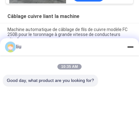
Câblage cuivre liant la machine
Machine automatique de câblage de fils de cuivre modèle FC
250B pour le toronnage à grande vitesse de conducteurs
ultrafins
liu
Fuchuan 800 machine à câble de cuivre à haute vitesse à
double torsion
10:35 AM
Machine à doubler et torsader les câbles en fil de cuivre à
grande vitesse automatique Fuchuan FC-800
Good day, what product are you looking for?
Catégories populaires
Tous
Câblage Cuivre Liant 
Machine De Torsion 
La Machine
De Fil
Machine Bunching 
Fil Liant La Machine
Double Torsion