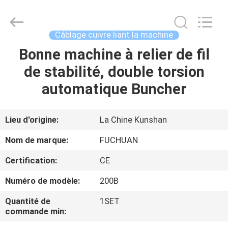
2026
Kunshan
Fuchuan
Electrical
and
Câblage cuivre liant la machine
Mechanical
Co.,ltd.
All
Bonne machine à relier de fil
ACCUEIL
Rights
Reserved.
de stabilité, double torsion
PRODUITS
automatique Buncher
VIDÉOS
Lieu d'origine:
La Chine Kunshan
Nom de marque:
FUCHUAN
LE
Certification:
CE
SPECTACLE
Numéro de modèle:
200B
VR
Quantité de
1SET
commande min:
À