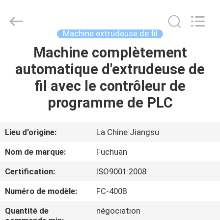
2026
Kunshan
Fuchuan
Electrical
and
Machine extrudeuse de fil
Mechanical
Co.,ltd.
All
Machine complètement
ACCUEIL
Rights
Reserved.
automatique d'extrudeuse de
PRODUITS
fil avec le contrôleur de
programme de PLC
VIDÉOS
Lieu d'origine:
La Chine Jiangsu
LE
Nom de marque:
Fuchuan
SPECTACLE
Certification:
ISO9001:2008
VR
Numéro de modèle:
FC-400B
À
Quantité de
négociation