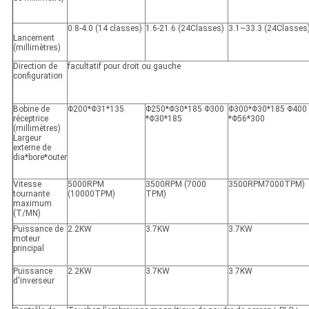
0.8-4.0 (14 classes)
1.6-21.6 (24Classes)
3.1~33.3 (24Classes
Lancement
(millimètres)
Direction de
facultatif pour droit ou gauche
configuration
Bobine de
Φ200*Φ31*135
Φ250*Φ30*185 Φ300
Φ300*Φ30*185 Φ400
réceptrice
*Φ30*185
*Φ56*300
(millimètres)
Largeur
externe de
dia*bore*outer
Vitesse
5000RPM
3500RPM (7000
3500RPM7000TPM)
tournante
(10000TPM)
TPM)
maximum
(T/MN)
Puissance de
2.2KW
3.7KW
3.7KW
moteur
principal
Puissance
2.2KW
3.7KW
3.7KW
d'inverseur