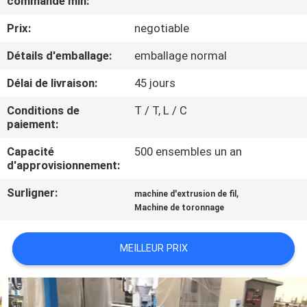
commande min:
PROPOS
Prix:
negotiable
DE
NOUS
Détails d'emballage:
emballage normal
Délai de livraison:
45 jours
VISITE
Conditions de
T / T, L / C
DE
paiement:
L'USINE
Capacité
500 ensembles un an
d'approvisionnement:
CONTRÔLE
Surligner:
,
machine d'extrusion de fil
Machine de toronnage
QUALITÉ
MEILLEUR PRIX
CONTACTEZ-
NOUS