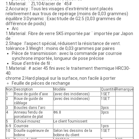
1.Material : ¨ ZL104/acier de ¨45#
2.Accuracy : Tous les visages d'extrémité sont placés
relativement aux trous de repérage (moins de 0,03 grammes)
équilibre 3.Dynamic : Exactitude de G2.5 (0,03 grammes de
différence de poids)
Arc
1.Material : Fibre de verre SK5 importée par ¨ importée par Japon
de ¨
2.Shape : l'aspect spécial, réduisent la résistance de vent.
tolérance 3.Weight : moins de 0,03 grammes par paires
Pièce de transmission : avec la commande par courroie
synchrone importée, longueur de pose précise
Roue d'entrée de fil :
1.Material : # acier 45 fini avec le traitement thermique HRC30-
40.
chrome 2.Hard plaqué sur la surface, non facile à porter
Feuille de pièces de rechange
Non.
Description
Modèle
Quantité
Remarque
1
Roue de guide d'axe
(avec des incidences)
1SET
2
Roue de guide de
(avec des incidences)
1SET
câblage
3
Boucles dans l'arc
3pcs
4
Anneau fendu de
Φ6.8
3pcs
porcelaine de plat
5
Échoué mourez
Le client fournissent
6-9
Courroie
1pcs
10
Douille supérieure de
Selon les dessins de la
1SET
bobine
bobine du client