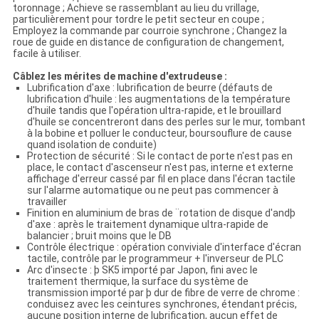
toronnage ; Achieve se rassemblant au lieu du vrillage,
particulièrement pour tordre le petit secteur en coupe ;
Employez la commande par courroie synchrone ; Changez la
roue de guide en distance de configuration de changement,
facile à utiliser.
Câblez les mérites de machine d'extrudeuse :
Lubrification d'axe : lubrification de beurre (défauts de
lubrification d'huile : les augmentations de la température
d'huile tandis que l'opération ultra-rapide, et le brouillard
d'huile se concentreront dans des perles sur le mur, tombant
à la bobine et polluer le conducteur, boursouflure de cause
quand isolation de conduite)
Protection de sécurité : Si le contact de porte n'est pas en
place, le contact d'ascenseur n'est pas, interne et externe
affichage d'erreur cassé par fil en place dans l'écran tactile
sur l'alarme automatique ou ne peut pas commencer à
travailler
Finition en aluminium de bras de ¨rotation de disque d'andþ
d'axe : après le traitement dynamique ultra-rapide de
balancier ; bruit moins que le DB
Contrôle électrique : opération conviviale d'interface d'écran
tactile, contrôle par le programmeur + l'inverseur de PLC
Arc d'insecte : þ SK5 importé par Japon, fini avec le
traitement thermique, la surface du système de
transmission importé par þ dur de fibre de verre de chrome :
conduisez avec les ceintures synchrones, étendant précis,
aucune position interne de lubrification, aucun effet de