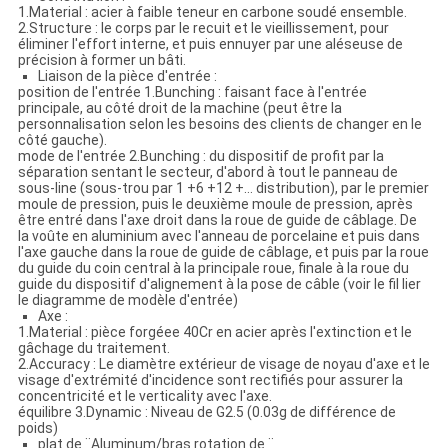
1.Material : acier à faible teneur en carbone soudé ensemble.
2.Structure : le corps par le recuit et le vieillissement, pour
éliminer l'effort interne, et puis ennuyer par une aléseuse de
précision à former un bâti.
Liaison de la pièce d'entrée :
position de l'entrée 1.Bunching : faisant face à l'entrée
principale, au côté droit de la machine (peut être la
personnalisation selon les besoins des clients de changer en le
côté gauche).
mode de l'entrée 2.Bunching : du dispositif de profit par la
séparation sentant le secteur, d'abord à tout le panneau de
sous-line (sous-trou par 1 +6 +12 +… distribution), par le premier
moule de pression, puis le deuxième moule de pression, après
être entré dans l'axe droit dans la roue de guide de câblage. De
la voûte en aluminium avec l'anneau de porcelaine et puis dans
l'axe gauche dans la roue de guide de câblage, et puis par la roue
du guide du coin central à la principale roue, finale à la roue du
guide du dispositif d'alignement à la pose de câble (voir le fil lier
le diagramme de modèle d'entrée)
Axe :
1.Material : pièce forgéee 40Cr en acier après l'extinction et le
gâchage du traitement.
2.Accuracy : Le diamètre extérieur de visage de noyau d'axe et le
visage d'extrémité d'incidence sont rectifiés pour assurer la
concentricité et le verticality avec l'axe.
équilibre 3.Dynamic : Niveau de G2.5 (0.03g de différence de
poids)
plat de ¨Aluminum/bras rotation de ¨