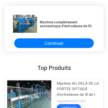
Machine complètement
automatique d'extrudeuse de fil
avec le contrôleur de programme
de PLC
Continuer
Top Produits
Machine AU-DELÀ DE LA
PORTÉE OPTIQUE
d'extrudeuse de fil de la
BV BVV rv
negotiable MOQ:1SET
CONTACT