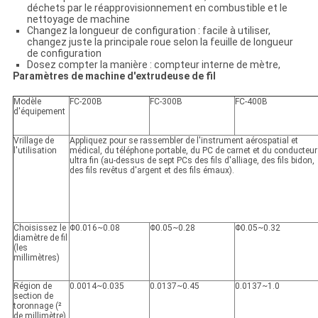
déchets par le réapprovisionnement en combustible et le
nettoyage de machine
Changez la longueur de configuration : facile à utiliser,
changez juste la principale roue selon la feuille de longueur
de configuration
Dosez compter la manière : compteur interne de mètre,
Paramètres de machine d'extrudeuse de fil
Modèle
FC-200B
FC-300B
FC-400B
d'équipement
Vrillage de
Appliquez pour se rassembler de l'instrument aérospatial et
l'utilisation
médical, du téléphone portable, du PC de carnet et du conducteur
ultra fin (au-dessus de sept PCs des fils d'alliage, des fils bidon,
des fils revêtus d'argent et des fils émaux).
Choisissez le
Φ0.016~0.08
Φ0.05~0.28
Φ0.05~0.32
diamètre de fil
(les
millimètres)
Région de
0.0014~0.035
0.0137~0.45
0.0137~1.0
section de
toronnage (²
de millimètre)