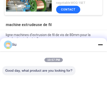
negotiable MOQ:1SET
CONTACT
machine extrudeuse de fil
ligne machines d'extrusion de fil de vis de 80mm pour la
production industrielle
liu
Machine à extruder le fil de fer de 1800 kg 200 kg/h avec vis de
2000 mm et longueur de 3200 mm
10:57 PM
vitesse de la machine 10-80r/min d'extrudeuse du fil
380V/50Hz pour l'usage industriel
Good day, what product are you looking for?
Catégories populaires
Tous
Câblage Cuivre Liant 
Machine De Torsion 
La Machine
De Fil