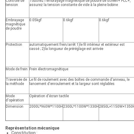
Contrôle de
Touchez l'embrayage magnétique de poudre de screen+ PLC+,
tension
assurez la tension constante de vide à la pleine bobine
Embrayage
0.05kgf
0.6kgf
0.6kgf
magnétique
de poudre
Protection
automatiquement frein/arrêt 1)le fil intérieur et extérieur est
cassé ; 2)la longueur de préréglage est arrivée
Mode de frein
Frein électromagnétique
Traversée de
Le fil de roulement avec des boîtes de commande d'anneau, le
la méthode
lancement d'enroulement et la largeur sont réglables
Mode
Opération d'écran tactile
d'opération
Dimension
2000L*960W*1100H
2300L*1100W*1330H
2850L×1150W×1350
Représentation mécanique
Constitution :