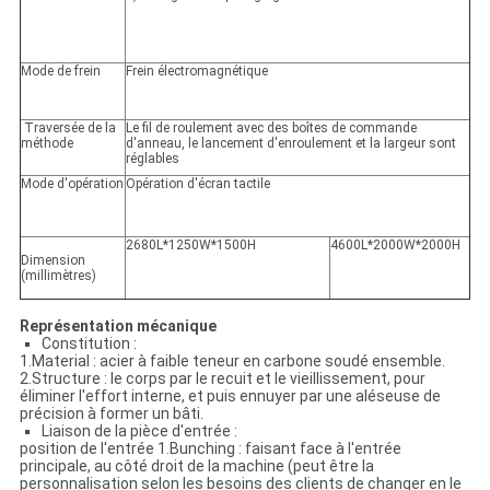
Mode de frein
Frein électromagnétique
Traversée de la
Le fil de roulement avec des boîtes de commande
méthode
d'anneau, le lancement d'enroulement et la largeur sont
réglables
Mode d'opération
Opération d'écran tactile
2680L*1250W*1500H
4600L*2000W*2000H
Dimension
(millimètres)
Représentation mécanique
Constitution :
1.Material : acier à faible teneur en carbone soudé ensemble.
2.Structure : le corps par le recuit et le vieillissement, pour
éliminer l'effort interne, et puis ennuyer par une aléseuse de
précision à former un bâti.
Liaison de la pièce d'entrée :
position de l'entrée 1.Bunching : faisant face à l'entrée
principale, au côté droit de la machine (peut être la
personnalisation selon les besoins des clients de changer en le