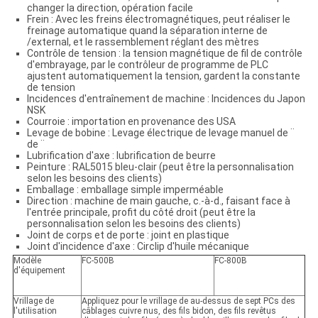
changer la direction, opération facile
Frein : Avec les freins électromagnétiques, peut réaliser le
freinage automatique quand la séparation interne de
/external, et le rassemblement réglant des mètres
Contrôle de tension : la tension magnétique de fil de contrôle
d'embrayage, par le contrôleur de programme de PLC
ajustent automatiquement la tension, gardent la constante
de tension
Incidences d'entraînement de machine : Incidences du Japon
NSK
Courroie : importation en provenance des USA
Levage de bobine : Levage électrique de levage manuel de ¨
de ¨
Lubrification d'axe : lubrification de beurre
Peinture : RAL5015 bleu-clair (peut être la personnalisation
selon les besoins des clients)
Emballage : emballage simple imperméable
Direction : machine de main gauche, c.-à-d., faisant face à
l'entrée principale, profit du côté droit (peut être la
personnalisation selon les besoins des clients)
Joint de corps et de porte : joint en plastique
Joint d'incidence d'axe : Circlip d'huile mécanique
Modèle
FC-500B
FC-800B
d'équipement
Vrillage de
Appliquez pour le vrillage de au-dessus de sept PCs des
l'utilisation
câblages cuivre nus, des fils bidon, des fils revêtus