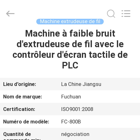
2026
Kunshan
Fuchuan
Electrical
and
Machine extrudeuse de fil
Mechanical
Co.,ltd.
All
Machine à faible bruit
ACCUEIL
Rights
Reserved.
d'extrudeuse de fil avec le
PRODUITS
contrôleur d'écran tactile de
PLC
VIDÉOS
Lieu d'origine:
La Chine Jiangsu
LE
Nom de marque:
Fuchuan
SPECTACLE
Certification:
ISO9001:2008
VR
Numéro de modèle:
FC-800B
À
Quantité de
négociation