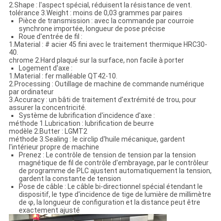
2.Shape : l'aspect spécial, réduisent la résistance de vent.
tolérance 3.Weight : moins de 0,03 grammes par paires
Pièce de transmission : avec la commande par courroie
synchrone importée, longueur de pose précise
Roue d'entrée de fil :
1.Material : # acier 45 fini avec le traitement thermique HRC30-
40.
chrome 2.Hard plaqué sur la surface, non facile à porter
Logement d'axe :
1.Material : fer malléable QT42-10.
2.Processing : Outillage de machine de commande numérique
par ordinateur
3.Accuracy : un bâti de traitement d'extrémité de trou, pour
assurer la concentricité.
Système de lubrification d'incidence d'axe :
méthode 1.Lubrication : lubrification de beurre
modèle 2.Butter : LGMT2
méthode 3.Sealing : le circlip d'huile mécanique, gardent
l'intérieur propre de machine
Prenez : Le contrôle de tension de tension par la tension
magnétique de fil de contrôle d'embrayage, par le contrôleur
de programme de PLC ajustent automatiquement la tension,
gardent la constante de tension
Pose de câble : Le câble bi-directionnel spécial étendant le
dispositif, le type d'incidence de tige de lumière de millimètre
de φ, la longueur de configuration et la distance peut être
exactement ajusté