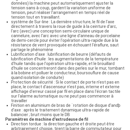
données) la machine peut automatiquement ajuster la
tension sans à-coup, gardent la variation uniforme de
tension, peut réaliser l'arrangement en temps réel de
tension tout en travaillant.
système de Sur-line : La dernière structure, le fil de l'axe
directement à travers la roue de guide à la ceinture d'arc,
l'arc (avec) une conception semi-circulaire unique de
cannelure, avec l'arc avec une ligne d'anneau de porcelaine
de demi-cercle pour éviter l'opération ultra-rapide due à la
résistance de vent provoquée en échouant l'éraflure, saut
partage le phénomène
Lubrification d'axe : lubrification de beurre (défauts de
lubrification d'huile : les augmentations de la température
d'huile tandis que l'opération ultra-rapide, et le brouillard
d'huile se concentreront dans des perles sur le mur, tombant
à la bobine et polluer le conducteur, boursouflure de cause
quand isolation de conduite)
Protection de sécurité : Si le contact de porte n'est pas en
place, le contact d'ascenseur n'est pas, interne et externe
affichage d'erreur cassé par fil en place dans l'écran tactile
sur l'alarme automatique ou ne peut pas commencer à
travailler
Finition en aluminium de bras de ¨rotation de disque d'andþ
d'axe : après le traitement dynamique ultra-rapide de
balancier ; bruit moins que le DB
Paramètres de machine d'extrudeuse de fil
Direction tordue : la direction gauche et droite peut être
arbitrairement choisie, tirent la barre de commutateur pour