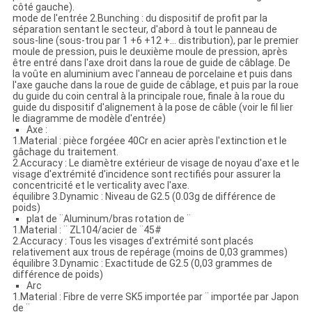
côté gauche).
mode de l'entrée 2.Bunching : du dispositif de profit par la
séparation sentant le secteur, d'abord à tout le panneau de
sous-line (sous-trou par 1 +6 +12 +… distribution), par le premier
moule de pression, puis le deuxième moule de pression, après
être entré dans l'axe droit dans la roue de guide de câblage. De
la voûte en aluminium avec l'anneau de porcelaine et puis dans
l'axe gauche dans la roue de guide de câblage, et puis par la roue
du guide du coin central à la principale roue, finale à la roue du
guide du dispositif d'alignement à la pose de câble (voir le fil lier
le diagramme de modèle d'entrée)
Axe :
1.Material : pièce forgéee 40Cr en acier après l'extinction et le
gâchage du traitement.
2.Accuracy : Le diamètre extérieur de visage de noyau d'axe et le
visage d'extrémité d'incidence sont rectifiés pour assurer la
concentricité et le verticality avec l'axe.
équilibre 3.Dynamic : Niveau de G2.5 (0.03g de différence de
poids)
plat de ¨Aluminum/bras rotation de ¨
1.Material : ¨ ZL104/acier de ¨45#
2.Accuracy : Tous les visages d'extrémité sont placés
relativement aux trous de repérage (moins de 0,03 grammes)
équilibre 3.Dynamic : Exactitude de G2.5 (0,03 grammes de
différence de poids)
Arc
1.Material : Fibre de verre SK5 importée par ¨ importée par Japon
de ¨