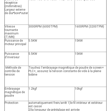
réceptrice
(millimètres)
Largeur externe
de dia*bore*outer
Vitesse
3000RPM (6000TPM)
1600RPM (3200TPM)
tournante
maximum
(T/MN)
Puissance de
5.5KW
15KW
moteur principal
Puissance
5.5KW
15KW
d'inverseur
Méthode de
Touchez l'embrayage magnétique de poudre de screen+
contrôle de
PLC+, assurez la tension constante de vide à la pleine
tension
bobine
Embrayage
1.2kgf
10kgf
magnétique de
poudre
Protection
automatiquement frein/arrêt 1)le fil intérieur et extérieur
est cassé
2)la longueur de préréglage est arrivée