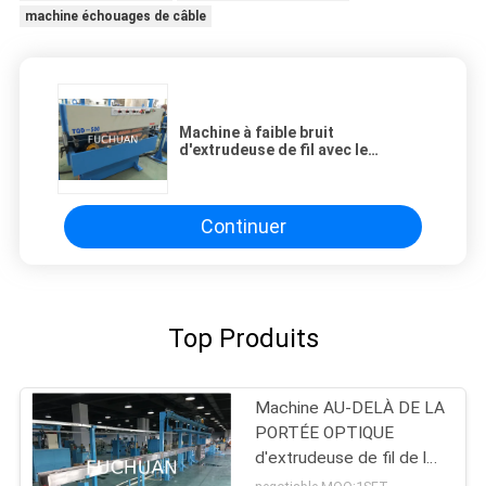
machine échouages de câble
Machine à faible bruit
d'extrudeuse de fil avec le
contrôleur d'écran tactile de PLC
Continuer
Top Produits
Machine AU-DELÀ DE LA
PORTÉE OPTIQUE
d'extrudeuse de fil de la
BV BVV rv