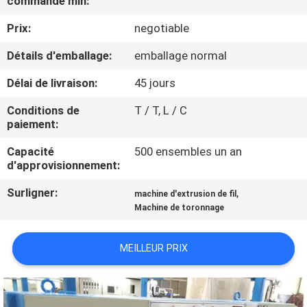
commande min:
PROPOS
Prix:
negotiable
DE
NOUS
Détails d'emballage:
emballage normal
Délai de livraison:
45 jours
VISITE
Conditions de
T / T, L / C
DE
paiement:
L'USINE
Capacité
500 ensembles un an
d'approvisionnement:
CONTRÔLE
Surligner:
,
machine d'extrusion de fil
Machine de toronnage
QUALITÉ
MEILLEUR PRIX
CONTACTEZ-
NOUS