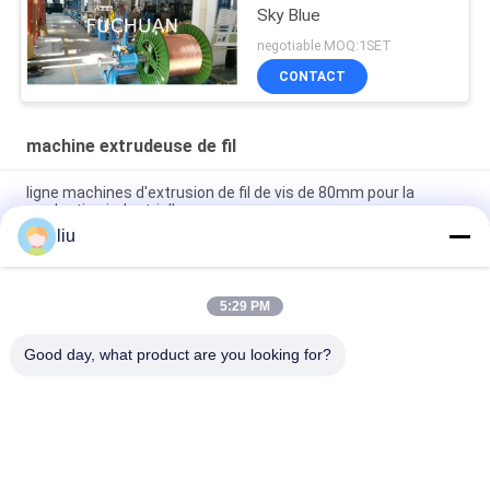
Sky Blue
negotiable MOQ:1SET
CONTACT
machine extrudeuse de fil
ligne machines d'extrusion de fil de vis de 80mm pour la
production industrielle
liu
Machine à extruder le fil de fer de 1800 kg 200 kg/h avec vis de
2000 mm et longueur de 3200 mm
5:29 PM
vitesse de la machine 10-80r/min d'extrudeuse du fil
380V/50Hz pour l'usage industriel
Good day, what product are you looking for?
Catégories populaires
Tous
Câblage Cuivre Liant 
Machine De Torsion 
La Machine
De Fil