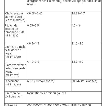
d'argent et des fils émaux), double vrillage pour des fils de
noyau.
Choisissez le
Φ0.08~0.45
Φ0.38~1.7
diamètre de fil
(les millimètres)
Région de
0.05~2.5
1.0~16
section de
toronnage (² de
millimètre)
Φ0.5~1.5
Φ1.0~4.0
Diamètre simple
de fil de fil de
noyau
(millimètres)
Φ1.0~3.0
Φ2.0~8.0
Diamètre externe
de toronnage de
noyau
(millimètre)
Lancement
6.3-52.3 (24 classes)
23-147 (20 classes)
(millimètres)
Direction de
facultatif pour droit ou gauche
configuration
Bobine de
Φ500*Φ56*375 Φ500 *Φ127*375
Φ800*φ80*600