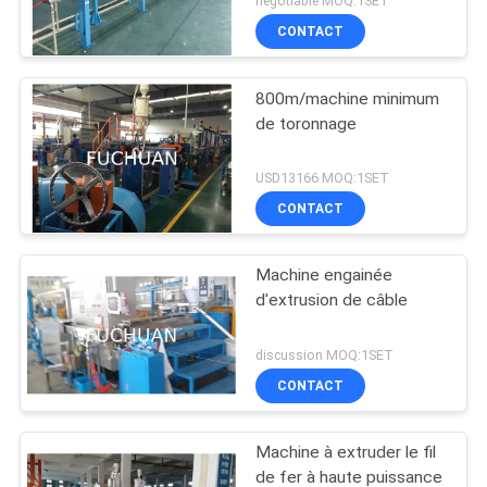
negotiable MOQ:1SET
CONTACT
800m/machine minimum
de toronnage
USD13166 MOQ:1SET
CONTACT
Machine engainée
d'extrusion de câble
discussion MOQ:1SET
CONTACT
Machine à extruder le fil
de fer à haute puissance