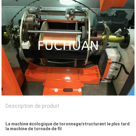
NOUVELLES
LES
AFFAIRES
PLAN
DU
SITE
PRIVACY
POLICY
Description de produit
La machine écologique de toronnage/structurent le plus tard
la machine de tornade de fil