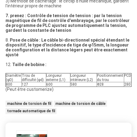
3) Méthode de cachetage : le circlip d'huile mécanique, gardent
l'intérieur propre de machine
7. prenez : Contrôle de tension de tension : par la tension
magnétique de fil de contrôle d'embrayage, par le contrôleur
de programme de PLC ajustez automatiquement la tension,
gardent la constante de tension
8.
Pose de câble : Le câble bi-directionnel spécial étendant le
dispositif, le type d'incidence de tige de φ15mm, la longueur
de configuration et la distance légers peut être exactement
ajusté
12.
Taille de bobine :
Diamètre
Trou de
Longueur
Longueur
Positionnement
PCD
(φD)
difficulté (φd)
externe (L1)
intérieure (L2)
du trou
800
127
600
580
Φ28
280
(Peut être customerize)
machine de torsion de fil
machine de torsion de câble
tornade automatique de fil