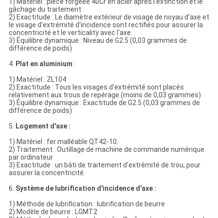
1) Matériel : pièce forgéee 40Cr en acier après l'extinction et le
gâchage du traitement.
2) Exactitude : Le diamètre extérieur de visage de noyau d'axe et
le visage d'extrémité d'incidence sont rectifiés pour assurer la
concentricité et le verticality avec l'axe.
3) Équilibre dynamique : Niveau de G2.5 (0,03 grammes de
différence de poids)
4.
Plat en aluminium
:
1) Matériel : ZL104
2) Exactitude : Tous les visages d'extrémité sont placés
relativement aux trous de repérage (moins de 0,03 grammes)
3) Équilibre dynamique : Exactitude de G2.5 (0,03 grammes de
différence de poids)
5.
Logement d'axe :
1) Matériel : fer malléable QT42-10.
2) Traitement : Outillage de machine de commande numérique
par ordinateur
3) Exactitude : un bâti de traitement d'extrémité de trou, pour
assurer la concentricité.
6.
Système de lubrification d'incidence d'axe :
1) Méthode de lubrification : lubrification de beurre
2) Modèle de beurre : LGMT2