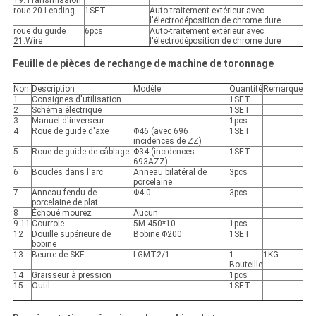
19.Transmission
roue 20.Leading
1SET
Auto-traitement extérieur avec
l'électrodéposition de chrome dure
roue du guide
6pcs
Auto-traitement extérieur avec
21.Wire
l'électrodéposition de chrome dure
Feuille de pièces de rechange de machine de toronnage
Non.
Description
Modèle
Quantité
Remarque
1
Consignes d'utilisation
1SET
2
Schéma électrique
1SET
3
Manuel d'inverseur
1pcs
4
Roue de guide d'axe
Φ46 (avec 696
1SET
incidences de ZZ)
5
Roue de guide de câblage
Φ34 (incidences
1SET
693AZZ)
6
Boucles dans l'arc
Anneau bilatéral de
3pcs
porcelaine
7
Anneau fendu de
Φ4.0
3pcs
porcelaine de plat
8
Échoué mourez
Aucun
9-11
Courroie
5M-450*10
1pcs
12
Douille supérieure de
Bobine Φ200
1SET
bobine
13
Beurre de SKF
LGMT2/1
1
1KG
Bouteille
14
Graisseur à pression
1pcs
15
Outil
1SET