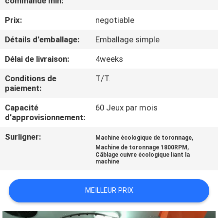
commande min:
PROPOS
Prix:
negotiable
DE
NOUS
Détails d'emballage:
Emballage simple
Délai de livraison:
4weeks
VISITE
Conditions de
T/T.
DE
paiement:
L'USINE
Capacité
60 Jeux par mois
d'approvisionnement:
CONTRÔLE
Surligner:
,
Machine écologique de toronnage
,
Machine de toronnage 1800RPM
QUALITÉ
Câblage cuivre écologique liant la
machine
CONTACTEZ-
MEILLEUR PRIX
NOUS