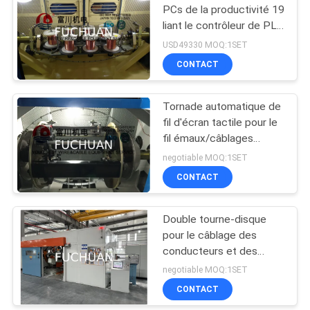
PCs de la productivité 19
liant le contrôleur de PLC
de la machine 2000 t/mn
USD49330 MOQ:1SET
CONTACT
Tornade automatique de
fil d'écran tactile pour le
fil émaux/câblages
cuivre nus
negotiable MOQ:1SET
CONTACT
Double tourne-disque
pour le câblage des
conducteurs et des
noyaux de câbles
negotiable MOQ:1SET
CONTACT