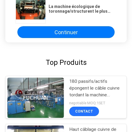
La machine écologique de
toronnage/structurent le plus
tard la machine de tornade de fil
Continuer
Top Produits
180 passifs/actifs
épongent le câble cuivre
tordant la machine
opération facile
negotiable MOQ:1SET
CONTACT
Haut câblage cuivre de