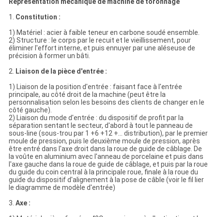
Représentation mécanique de machine de toronnage
1.
Constitution :
1) Matériel : acier à faible teneur en carbone soudé ensemble.
2) Structure : le corps par le recuit et le vieillissement, pour
éliminer l'effort interne, et puis ennuyer par une aléseuse de
précision à former un bâti.
2.
Liaison de la pièce d'entrée :
1) Liaison de la position d'entrée : faisant face à l'entrée
principale, au côté droit de la machine (peut être la
personnalisation selon les besoins des clients de changer en le
côté gauche).
2) Liaison du mode d'entrée : du dispositif de profit par la
séparation sentant le secteur, d'abord à tout le panneau de
sous-line (sous-trou par 1 +6 +12 +… distribution), par le premier
moule de pression, puis le deuxième moule de pression, après
être entré dans l'axe droit dans la roue de guide de câblage. De
la voûte en aluminium avec l'anneau de porcelaine et puis dans
l'axe gauche dans la roue de guide de câblage, et puis par la roue
du guide du coin central à la principale roue, finale à la roue du
guide du dispositif d'alignement à la pose de câble (voir le fil lier
le diagramme de modèle d'entrée)
3.
Axe :