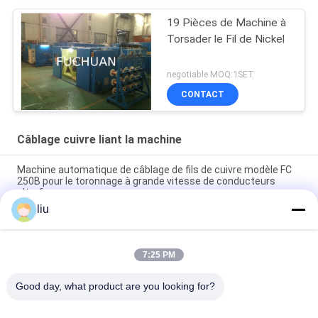
19 Pièces de Machine à
Torsader le Fil de Nickel
negotiable MOQ:1SET
CONTACT
Câblage cuivre liant la machine
Machine automatique de câblage de fils de cuivre modèle FC
250B pour le toronnage à grande vitesse de conducteurs
ultrafins
liu
Fuchuan 800 machine à câble de cuivre à haute vitesse à
double torsion
7:25 PM
Machine à doubler et torsader les câbles en fil de cuivre à
grande vitesse automatique Fuchuan FC-800
Good day, what product are you looking for?
Catégories populaires
Tous