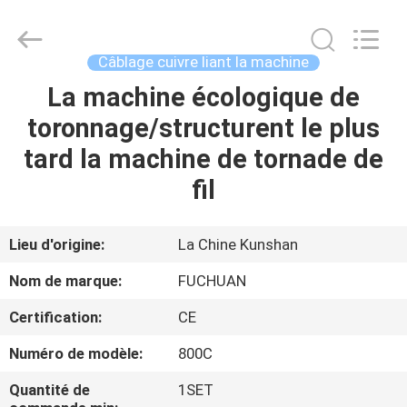
2026
Kunshan
Fuchuan
Electrical
and
Câblage cuivre liant la machine
Mechanical
Co.,ltd.
All
La machine écologique de
ACCUEIL
Rights
Reserved.
toronnage/structurent le plus
PRODUITS
tard la machine de tornade de
fil
VIDÉOS
Lieu d'origine:
La Chine Kunshan
LE
Nom de marque:
FUCHUAN
SPECTACLE
Certification:
CE
VR
Numéro de modèle:
800C
À
Quantité de
1SET