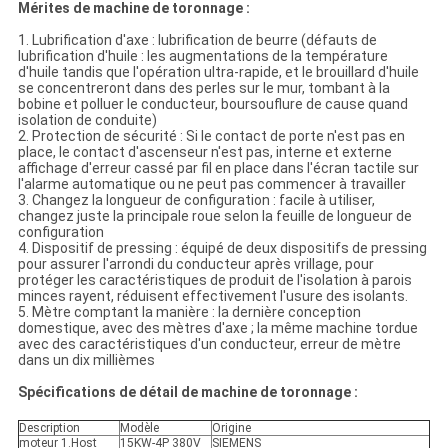
Mérites de machine de toronnage :
1. Lubrification d'axe : lubrification de beurre (défauts de
lubrification d'huile : les augmentations de la température
d'huile tandis que l'opération ultra-rapide, et le brouillard d'huile
se concentreront dans des perles sur le mur, tombant à la
bobine et polluer le conducteur, boursouflure de cause quand
isolation de conduite)
2. Protection de sécurité : Si le contact de porte n'est pas en
place, le contact d'ascenseur n'est pas, interne et externe
affichage d'erreur cassé par fil en place dans l'écran tactile sur
l'alarme automatique ou ne peut pas commencer à travailler
3. Changez la longueur de configuration : facile à utiliser,
changez juste la principale roue selon la feuille de longueur de
configuration
4. Dispositif de pressing : équipé de deux dispositifs de pressing
pour assurer l'arrondi du conducteur après vrillage, pour
protéger les caractéristiques de produit de l'isolation à parois
minces rayent, réduisent effectivement l'usure des isolants.
5. Mètre comptant la manière : la dernière conception
domestique, avec des mètres d'axe ; la même machine tordue
avec des caractéristiques d'un conducteur, erreur de mètre
dans un dix millièmes
Spécifications de détail de machine de toronnage :
Description
Modèle
Origine
moteur 1.Host
15KW-4P 380V
SIEMENS