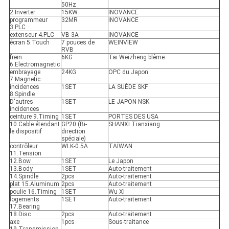
50Hz
2.Inverter
15KW
INOVANCE
programmeur
32MR
INOVANCE
3.PLC
extenseur 4.PLC
VB-3A
INOVANCE
écran 5.Touch
7 pouces de
WEINVIEW
RVB
frein
6KG
Tai Weizheng blême
6.Electromagnetic
embrayage
24KG
OPC du Japon
7.Magnetic
incidences
1SET
LA SUÈDE SKF
8.Spindle
D'autres
1SET
LE JAPON NSK
incidences
ceinture 9.Timing
1SET
PORTES DES USA
10.Cable étendant
GP20 (Bi-
SHANXI Tianxiang
le dispositif
direction
spéciale)
contrôleur
WLK-0.5A
TAÏWAN
11.Tension
12.Bow
1SET
Le Japon
13.Body
1SET
Auto-traitement
14.Spindle
2pcs
Auto-traitement
plat 15.Aluminum
2pcs
Auto-traitement
poulie 16.Timing
1SET
Wu XI
logements
1SET
Auto-traitement
17.Bearing
18.Disc
2pcs
Auto-traitement
axe
1pcs
Sous-traitance