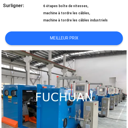
Surligner:
,
6 étapes boîte de vitesses
À
,
machine à tordre les câbles
machine à tordre les câbles industriels
PROPOS
DE
MEILLEUR PRIX
NOUS
VISITE
DE
L'USINE
CONTRÔLE
QUALITÉ