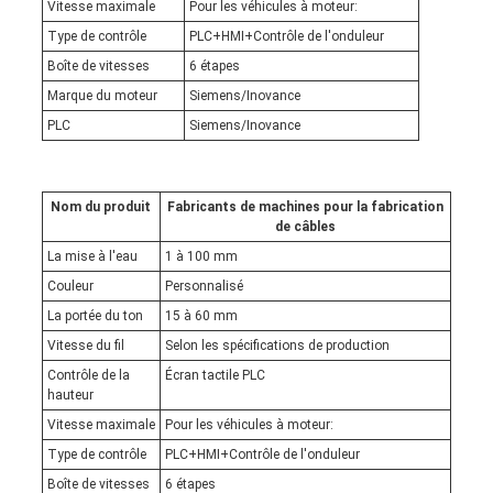
Vitesse maximale
Pour les véhicules à moteur:
Type de contrôle
PLC+HMI+Contrôle de l'onduleur
Boîte de vitesses
6 étapes
Marque du moteur
Siemens/Inovance
PLC
Siemens/Inovance
Nom du produit
Fabricants de machines pour la fabrication
de câbles
La mise à l'eau
1 à 100 mm
Couleur
Personnalisé
La portée du ton
15 à 60 mm
Vitesse du fil
Selon les spécifications de production
Contrôle de la
Écran tactile PLC
hauteur
Vitesse maximale
Pour les véhicules à moteur:
Type de contrôle
PLC+HMI+Contrôle de l'onduleur
Boîte de vitesses
6 étapes