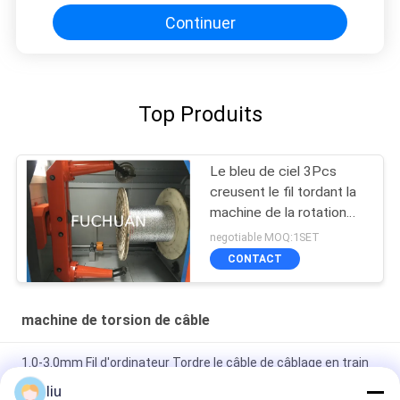
Continuer
Top Produits
Le bleu de ciel 3Pcs
creusent le fil tordant la
machine de la rotation
700Rpm stable élevée
negotiable MOQ:1SET
CONTACT
machine de torsion de câble
1.0-3.0mm Fil d'ordinateur Tordre le câble de câblage en train
de faire une machine
liu