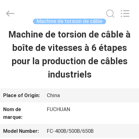
2026
Kunshan
Fuchuan
Electrical
Machine de torsion de câble
and
Mechanical
Machine de torsion de câble à
ACCUEIL
Co.,ltd.
All
Rights
boîte de vitesses à 6 étapes
Reserved.
PRODUITS
pour la production de câbles
industriels
VIDÉOS
Place of Origin:
China
LE
Nom de
FUCHUAN
SPECTACLE
marque:
VR
Model Number:
FC-400B/500B/650B