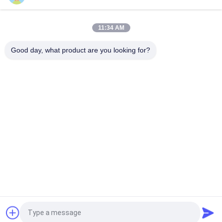
0.05-2.52mm Single Twist Core fil de filetage en branche en
masse en masse machine de torsion
11:34 AM
0.05-2.72mm câble de cuivre fil électrique torsion machine de
Good day, what product are you looking for?
groupage
Catégories populaires
Tous
Câblage Cuivre Liant 
Machine De Torsion 
La Machine
De Fil
Machine Bunching 
Fil Liant La Machine
Double Torsion
Câblage Cuivre 
Machine De Torsion 
Tordant La Machine
De Câble
Machine Extrudeuse 
Machine D'extrusion 
Demandez un devis
De Fil
PVC