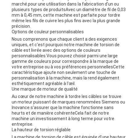
SITE
marché.pour une utilisation dans la fabrication d'un ou
plusieurs types de produitsAvec un diamètre de fil de 0,03
mm à 0,45 mm, cette machine est parfaite pour tordre
même les fils de cuivre les plus fins avec la plus grande
PRIVACY
précision.
Options de couleur personnalisables
POLICY
Nous comprenons que chaque client a des exigences
uniques, et c'est pourquoi notre machine de torsion de
câble est livrée avec des options de couleurs
personnalisables.Vous pouvez choisir parmi une large
gamme de couleurs pour correspondre à la marque de
votre entreprise ou à vos préférences personnellesCette
caractéristique ajoute non seulement une touche de
personnalisation à la machine, mais la rend également
esthétiquement agréable à l'œil.
Une marque de moteur de qualité
Au cœur de notre machine à tordre les câbles se trouve
un moteur puissant de marques renommées Siemens ou
Inovance.s'assurer que la machine fonctionne sans
heurts et de manière cohérenteCela fait de notre
machine un investissement à long terme pour votre
entreprise.
La hauteur de torsion réglable
La machine de torsion de câble est équipée d'une hauteur