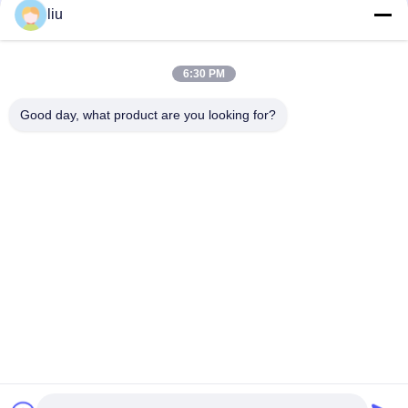
de faire une machine
liu
0.05-2.52mm Single Twist Core fil de filetage en branche en
masse en masse machine de torsion
6:30 PM
0.05-2.72mm câble de cuivre fil électrique torsion machine de
Good day, what product are you looking for?
groupage
Catégories populaires
Tous
Câblage Cuivre Liant 
Machine De Torsion 
La Machine
De Fil
Machine Bunching 
Fil Liant La Machine
Double Torsion
Câblage Cuivre 
Machine De Torsion 
Tordant La Machine
De Câble