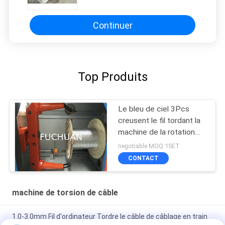
Continuer
Top Produits
Le bleu de ciel 3Pcs
creusent le fil tordant la
machine de la rotation
700Rpm stable élevée
negotiable MOQ:1SET
CONTACT
machine de torsion de câble
1.0-3.0mm Fil d'ordinateur Tordre le câble de câblage en train