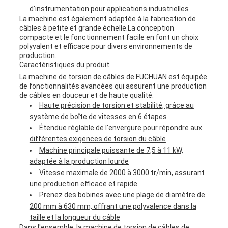
d'instrumentation pour applications industrielles
La machine est également adaptée à la fabrication de
câbles à petite et grande échelle.La conception
compacte et le fonctionnement facile en font un choix
polyvalent et efficace pour divers environnements de
production.
Caractéristiques du produit
La machine de torsion de câbles de FUCHUAN est équipée
de fonctionnalités avancées qui assurent une production
de câbles en douceur et de haute qualité.
Haute précision de torsion et stabilité, grâce au
système de boîte de vitesses en 6 étapes
Étendue réglable de l'envergure pour répondre aux
différentes exigences de torsion du câble
Machine principale puissante de 7,5 à 11 kW,
adaptée à la production lourde
Vitesse maximale de 2000 à 3000 tr/min, assurant
une production efficace et rapide
Prenez des bobines avec une plage de diamètre de
200 mm à 630 mm, offrant une polyvalence dans la
taille et la longueur du câble
Dans l'ensemble, la machine de torsion de câbles de