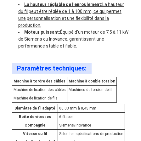
La hauteur réglable de l'enroulement:
La hauteur
du fil peut être réglée de 1 à 100 mm, ce qui permet
une personnalisation et une flexibilité dans la
production.
Moteur puissant:
Équipé d'un moteur de 7,5 à 11 kW
de Siemens ou Inovance, garantissant une
performance stable et fiable.
Paramètres techniques:
Machine à tordre des câbles
Machine à double torsion
Machine de fixation des câbles
Machines de torsion de fil
Machine de fixation de fils
Diamètre de fil adapté
00,03 mm à 0,45 mm
Boîte de vitesses
6 étapes
Compagnie
Siemens/Inovance
Vitesse du fil
Selon les spécifications de production