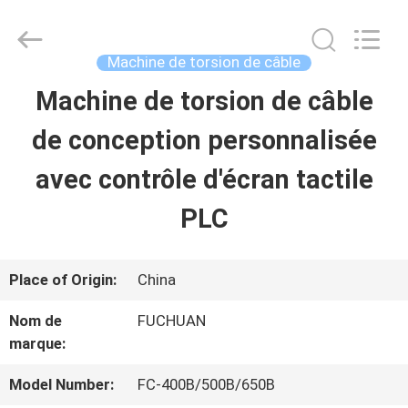
2026
Kunshan
Fuchuan
Electrical
Machine de torsion de câble
and
Mechanical
Machine de torsion de câble
ACCUEIL
Co.,ltd.
All
Rights
de conception personnalisée
Reserved.
PRODUITS
avec contrôle d'écran tactile
PLC
VIDÉOS
Place of Origin:
China
LE
Nom de
FUCHUAN
SPECTACLE
marque:
VR
Model Number:
FC-400B/500B/650B