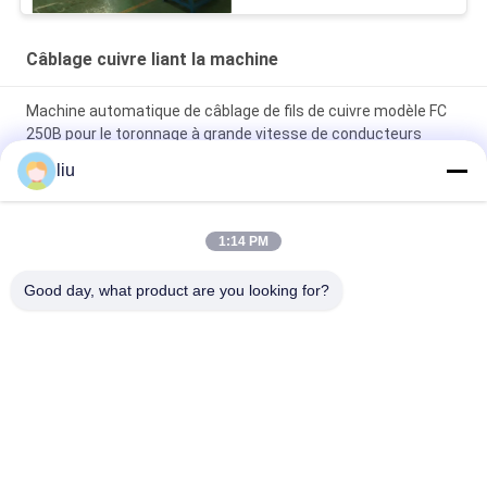
Câblage cuivre liant la machine
Machine automatique de câblage de fils de cuivre modèle FC
250B pour le toronnage à grande vitesse de conducteurs
ultrafins
liu
Fuchuan 800 machine à câble de cuivre à haute vitesse à
double torsion
1:14 PM
Machine à doubler et torsader les câbles en fil de cuivre à
Good day, what product are you looking for?
grande vitesse automatique Fuchuan FC-800
Catégories populaires
Tous
Câblage Cuivre Liant 
Machine De Torsion 
La Machine
De Fil