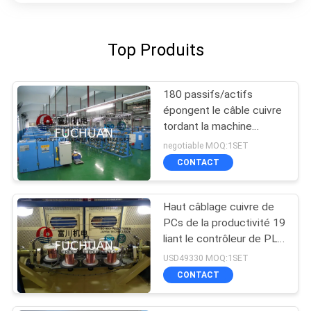
Top Produits
180 passifs/actifs
épongent le câble cuivre
tordant la machine
opération facile
negotiable MOQ:1SET
CONTACT
Haut câblage cuivre de
PCs de la productivité 19
liant le contrôleur de PLC
de la machine 2000 t/mn
USD49330 MOQ:1SET
CONTACT