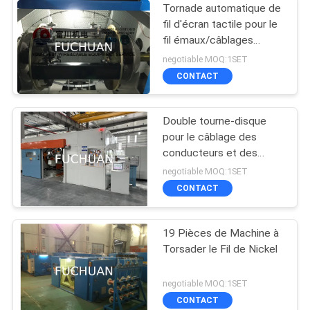
Tornade automatique de
fil d'écran tactile pour le
fil émaux/câblages
cuivre nus
negotiable MOQ:1SET
CONTACT
Double tourne-disque
pour le câblage des
conducteurs et des
noyaux de câbles
negotiable MOQ:1SET
CONTACT
19 Pièces de Machine à
Torsader le Fil de Nickel
negotiable MOQ:1SET
CONTACT