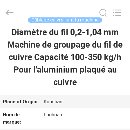
2026
Kunshan
Fuchuan
Electrical
Câblage cuivre liant la machine
and
Mechanical
Diamètre du fil 0,2-1,04 mm
ACCUEIL
Co.,ltd.
All
Rights
Machine de groupage du fil de
Reserved.
PRODUITS
cuivre Capacité 100-350 kg/h
Pour l'aluminium plaqué au
VIDÉOS
cuivre
LE
Place of Origin:
Kunshan
SPECTACLE
Nom de
Fuchuan
VR
marque: