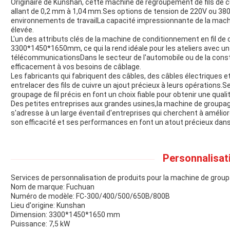
Originaire de Kunshan, cette machine de regroupement de fils de c
allant de 0,2 mm à 1,04 mm.Ses options de tension de 220V ou 380
environnements de travailLa capacité impressionnante de la machi
élevée.
L'un des attributs clés de la machine de conditionnement en fil d
3300*1450*1650mm, ce qui la rend idéale pour les ateliers avec u
télécommunicationsDans le secteur de l'automobile ou de la cons
efficacement à vos besoins de câblage.
Les fabricants qui fabriquent des câbles, des câbles électriques et
entrelacer des fils de cuivre un ajout précieux à leurs opérations.
groupage de fil précis en font un choix fiable pour obtenir une qual
Des petites entreprises aux grandes usines,la machine de groupage
s'adresse à un large éventail d'entreprises qui cherchent à amélior
son efficacité et ses performances en font un atout précieux dans 
Personnalisat
Services de personnalisation de produits pour la machine de groupag
Nom de marque: Fuchuan
Numéro de modèle: FC-300/400/500/650B/800B
Lieu d'origine: Kunshan
Dimension: 3300*1450*1650 mm
Puissance: 7,5 kW