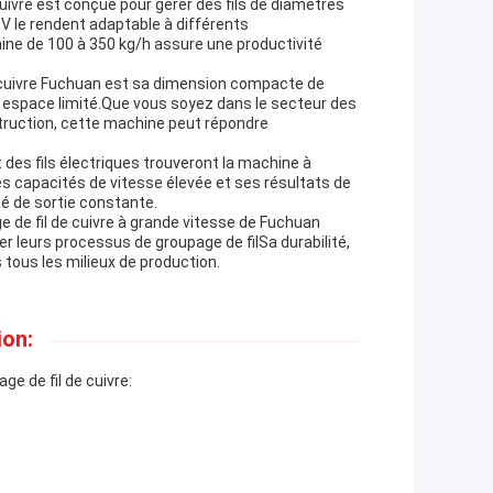
uivre est conçue pour gérer des fils de diamètres
V le rendent adaptable à différents
ne de 100 à 350 kg/h assure une productivité
e cuivre Fuchuan est sa dimension compacte de
n espace limité.Que vous soyez dans le secteur des
truction, cette machine peut répondre
 des fils électriques trouveront la machine à
Ses capacités de vitesse élevée et ses résultats de
ité de sortie constante.
 de fil de cuivre à grande vitesse de Fuchuan
er leurs processus de groupage de filSa durabilité,
tous les milieux de production.
ion:
e de fil de cuivre: