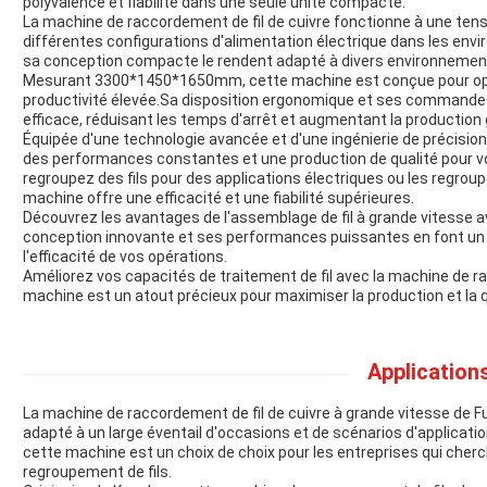
polyvalence et fiabilité dans une seule unité compacte.
La machine de raccordement de fil de cuivre fonctionne à une tensio
différentes configurations d'alimentation électrique dans les env
sa conception compacte le rendent adapté à divers environnemen
Mesurant 3300*1450*1650mm, cette machine est conçue pour optimi
productivité élevée.Sa disposition ergonomique et ses commandes 
efficace, réduisant les temps d'arrêt et augmentant la production 
Équipée d'une technologie avancée et d'une ingénierie de précision,
des performances constantes et une production de qualité pour vos
regroupez des fils pour des applications électriques ou les regrou
machine offre une efficacité et une fiabilité supérieures.
Découvrez les avantages de l'assemblage de fil à grande vitesse a
conception innovante et ses performances puissantes en font un ou
l'efficacité de vos opérations.
Améliorez vos capacités de traitement de fil avec la machine de ra
machine est un atout précieux pour maximiser la production et la qua
Applications
La machine de raccordement de fil de cuivre à grande vitesse de 
adapté à un large éventail d'occasions et de scénarios d'applicati
cette machine est un choix de choix pour les entreprises qui cherc
regroupement de fils.