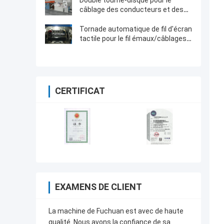
Double tourne-disque pour le
câblage des conducteurs et des
noyaux de câbles
Tornade automatique de fil d'écran
tactile pour le fil émaux/câblages
cuivre nus
CERTIFICAT
EXAMENS DE CLIENT
La machine de Fuchuan est avec de haute
qualité. Nous avons la confiance de sa