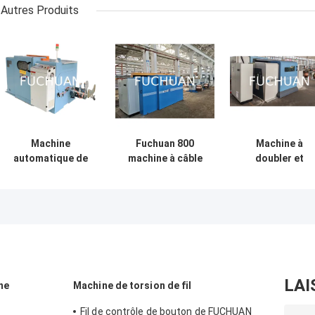
Autres Produits
Machine
Fuchuan 800
Machine à
automatique de
machine à câble
doubler et
câblage de fils de
de cuivre à haute
torsader les
cuivre modèle FC
vitesse à double
câbles en fil de
250B pour le
torsion
cuivre à grand
toronnage à
vitesse
grande vitesse de
automatique
conducteurs
Fuchuan FC-80
ultrafins
LAI
ne
Machine de torsion de fil
Fil de contrôle de bouton de FUCHUAN