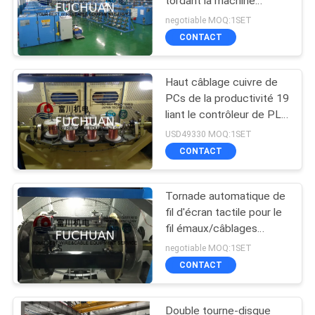
tordant la machine
opération facile
negotiable MOQ:1SET
CONTACT
Haut câblage cuivre de
PCs de la productivité 19
liant le contrôleur de PLC
de la machine 2000 t/mn
USD49330 MOQ:1SET
CONTACT
Tornade automatique de
fil d'écran tactile pour le
fil émaux/câblages
cuivre nus
negotiable MOQ:1SET
CONTACT
Double tourne-disque