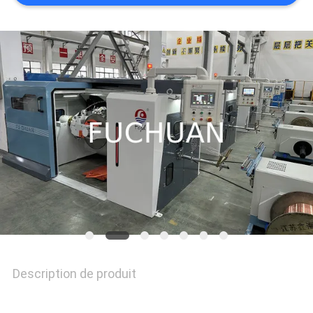
CONTACTEZ-
NOUS
NOUVELLES
LES
AFFAIRES
PLAN
Description de produit
DU