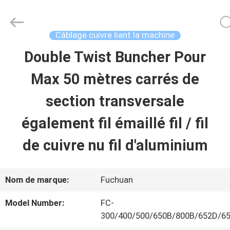
2026
Kunshan
Fuchuan
Electrical
Câblage cuivre liant la machine
and
Mechanical
Double Twist Buncher Pour
ACCUEIL
Co.,ltd.
All
Rights
Max 50 mètres carrés de
Reserved.
PRODUITS
section transversale
également fil émaillé fil / fil
VIDÉOS
de cuivre nu fil d'aluminium
LE
Nom de marque:
Fuchuan
SPECTACLE
Model Number:
FC-
VR
300/400/500/650B/800B/652D/6