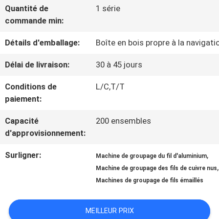
Quantité de
1 série
À
commande min:
PROPOS
Détails d'emballage:
Boîte en bois propre à la navigati
DE
Délai de livraison:
30 à 45 jours
NOUS
Conditions de
L/C,T/T
paiement:
VISITE
Capacité
200 ensembles
d'approvisionnement:
DE
Surligner:
,
L'USINE
Machine de groupage du fil d'aluminium
,
Machine de groupage des fils de cuivre nus
Machines de groupage de fils émaillés
CONTRÔLE
MEILLEUR PRIX
QUALITÉ