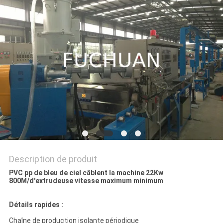
NOUVELLES
LES
AFFAIRES
PLAN
DU
SITE
PRIVACY
Description de produit
POLICY
PVC pp de bleu de ciel câblent la machine 22Kw
800M/d'extrudeuse vitesse maximum minimum
Détails rapides :
Chaîne de production isolante périodique