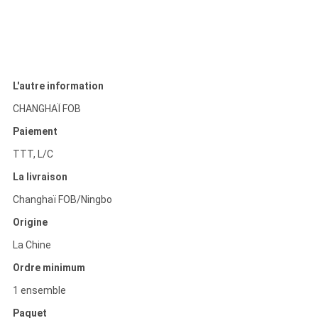
L'autre information
CHANGHAÏ FOB
Paiement
TTT, L/C
La livraison
Changhaï FOB/Ningbo
Origine
La Chine
Ordre minimum
1 ensemble
Paquet