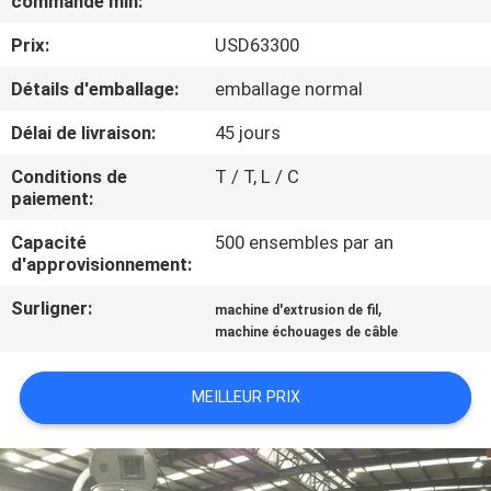
commande min:
PROPOS
Prix:
USD63300
DE
NOUS
Détails d'emballage:
emballage normal
Délai de livraison:
45 jours
VISITE
Conditions de
T / T, L / C
DE
paiement:
L'USINE
Capacité
500 ensembles par an
d'approvisionnement:
CONTRÔLE
Surligner:
,
machine d'extrusion de fil
machine échouages de câble
QUALITÉ
MEILLEUR PRIX
CONTACTEZ-
NOUS