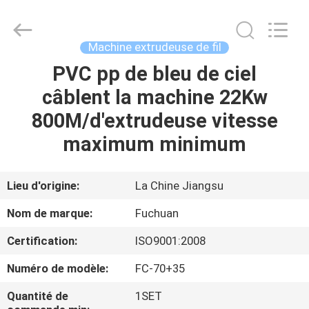
2026
Kunshan
Fuchuan
Electrical
and
Machine extrudeuse de fil
Mechanical
Co.,ltd.
All
PVC pp de bleu de ciel
ACCUEIL
Rights
Reserved.
câblent la machine 22Kw
PRODUITS
800M/d'extrudeuse vitesse
maximum minimum
VIDÉOS
Lieu d'origine:
La Chine Jiangsu
LE
Nom de marque:
Fuchuan
SPECTACLE
Certification:
ISO9001:2008
VR
Numéro de modèle:
FC-70+35
À
Quantité de
1SET