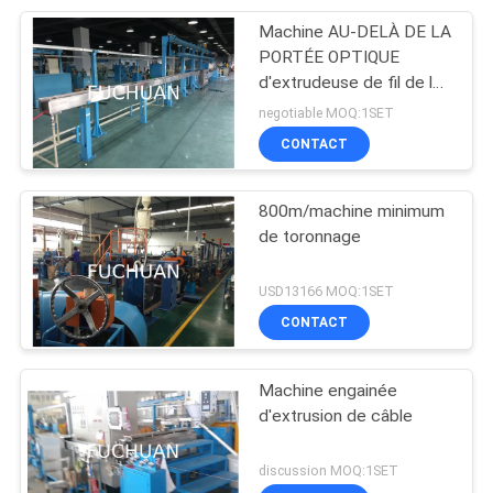
Machine AU-DELÀ DE LA
PORTÉE OPTIQUE
d'extrudeuse de fil de la
BV BVV rv
negotiable MOQ:1SET
CONTACT
800m/machine minimum
de toronnage
USD13166 MOQ:1SET
CONTACT
Machine engainée
d'extrusion de câble
discussion MOQ:1SET