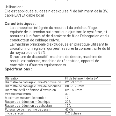
Utilisation :
Elle est appliquée au dessin et expulse fil de bâtiment de la BV,
câble LAN Et câble local.
Caractéristiques :
La conception intégrée du recuit et du préchauffage,
équipée de la tension automatique ajustant le système, et
assurent l'uniformité de diamètre de fil de l'élongation et du
conducteur de câblage cuivre.
La machine principale d'extrudeuse en plastique utilisant le
croisillon non réglable, qui peut assurer la concentricité du fil
de noyau plus de 95%.
Structure de dispositif : machine de dessin, machine de
recuit, extrudeuse, machine de réceptrice, appareil de
contrôle et d'autres équipements.
Spécifications :
Utilisation
Fil de bâtiment de la BV
Diamètre de câblage cuivre d'admission
Φ2.5-3.0mm
Diamètre de câblage cuivre de débouché
Φ0.8-1.78mm
Diamètre de fil de finition d'extrusion
Φ2.0-5.0mm
Vitesse maximum
300
Maximum meurent le nombre
17
Rapport de réduction mécanique
20%
Rapport de réduction de cabestan
15%
Puissance de machine de dessin
45KW
Type de recuit
C.C 3phase