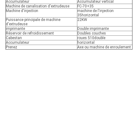
Accumulateur
Accumulateur vertical
Machine de canalisation d'extrudeuse
FC-70+35
Machine d'injection
machine de l'injection
35horizontal
Puissance principale de machine
22KW
d'extrudeuse
imprimante
Double imprimante
Réservoir de refroidissement
Doubles couches
Cabestan
roues 510double
Accumulateur
horizontal
Prenez
Axe ou machine de enroulement