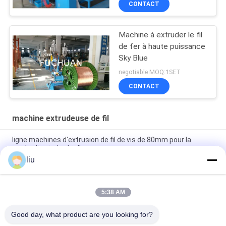
CONTACT
Machine à extruder le fil
de fer à haute puissance
Sky Blue
negotiable MOQ:1SET
CONTACT
machine extrudeuse de fil
ligne machines d'extrusion de fil de vis de 80mm pour la
production industrielle
liu
Machine à extruder le fil de fer de 1800 kg 200 kg/h avec vis de
2000 mm et longueur de 3200 mm
5:38 AM
vitesse de la machine 10-80r/min d'extrudeuse du fil
380V/50Hz pour l'usage industriel
Good day, what product are you looking for?