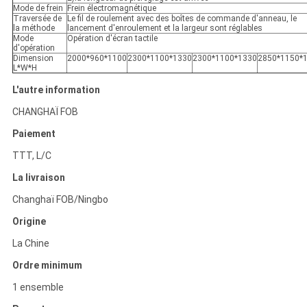
Mode de frein
Frein électromagnétique
Traversée de
Le fil de roulement avec des boîtes de commande d'anneau, le
la méthode
lancement d'enroulement et la largeur sont réglables
Mode
Opération d'écran tactile
d'opération
Dimension
2000*960*1100
2300*1100*1330
2300*1100*1330
2850*1150*
L*W*H
L'autre information
CHANGHAÏ FOB
Paiement
TTT, L/C
La livraison
Changhaï FOB/Ningbo
Origine
La Chine
Ordre minimum
1 ensemble