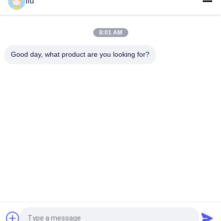
liu
0.05-2.52mm Single Twist Core fil de filetage en branche en
masse en masse machine de torsion
8:01 AM
0.05-2.72mm câble de cuivre fil électrique torsion machine de
groupage
Good day, what product are you looking for?
Catégories populaires
Tous
Câblage Cuivre Liant 
Machine De Torsion 
La Machine
De Fil
Machine Bunching 
Fil Liant La Machine
Double Torsion
Câblage Cuivre 
Machine De Torsion 
Tordant La Machine
De Câble
Machine Extrudeuse 
Machine D'extrusion 
De Fil
PVC