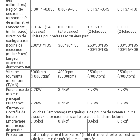
(les
millimètres)
Région de
0.0014~0.035
0.0049~0.3
0.0137~0.45
0.0137~1.0
section de
toronnage (²
de millimètre)
Lancement
0.8~4.0 (14
0.8~10.8
1.6~21.6
3.1~33.3
(millimètres)
classes)
(24classes)
(24classes)
(24classes)
Direction de
Libérez pour redresser ou êtes parti
configuration
Bobine de
200*31*135
300*30*185
250*30*185
300*30*185
réceptrice
300*30*185
400*56*300
(millimètres)
Largeur
externe de
dia*bore*outer
Vitesse
5000rpm
4000rpm
3500rpm
3500rpm
tournante
(10000tpm)
(8000tpm)
(7000tpm)
(7000tpm)
maximum
(T/MN)
Puissance de
2.2KW
3.7KW
3.7KW
3.7KW
moteur
principal
Puissance
2.2KW
3.7KW
3.7KW
3.7KW
d'inverseur
Contrôle de
Touchez l'embrayage magnétique de poudre de screen+ PLC+,
tension
assurez la tension constante de vide à la pleine bobine
Embrayage
0.05kgf
0.3kgf
0.6kgf
0.6kgf
magnétique
de poudre
Protection
automatiquement frein/arrêt 1)le fil intérieur et extérieur est cass
2)la longueur de préréglage est arrivée