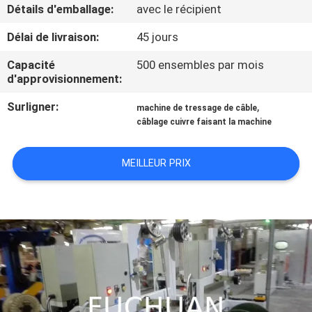
PROPOS
Détails d'emballage:
avec le récipient
DE
Délai de livraison:
45 jours
NOUS
Capacité
500 ensembles par mois
d'approvisionnement:
VISITE
Surligner:
,
machine de tressage de câble
DE
câblage cuivre faisant la machine
L'USINE
MEILLEUR PRIX
CONTRÔLE
QUALITÉ
CONTACTEZ-
NOUS