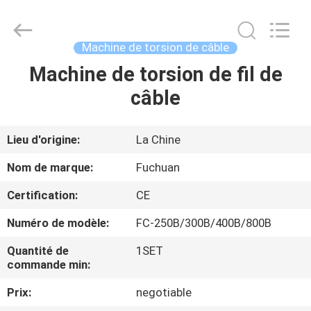
2026
Kunshan
Fuchuan
Electrical
and
Machine de torsion de câble
Mechanical
Co.,ltd.
All
Machine de torsion de fil de
ACCUEIL
Rights
Reserved.
câble
PRODUITS
Lieu d'origine:
La Chine
VIDÉOS
Nom de marque:
Fuchuan
Certification:
CE
LE
Numéro de modèle:
FC-250B/300B/400B/800B
SPECTACLE
VR
Quantité de
1SET
commande min:
Prix:
negotiable
À