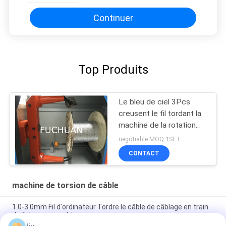
Continuer
Top Produits
Le bleu de ciel 3Pcs
creusent le fil tordant la
machine de la rotation
700Rpm stable élevée
negotiable MOQ:1SET
CONTACT
machine de torsion de câble
1.0-3.0mm Fil d'ordinateur Tordre le câble de câblage en train
de faire une machine