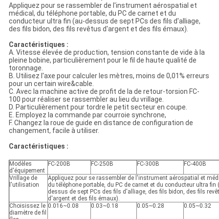
Appliquez pour se rassembler de l'instrument aérospatial et
médical, du téléphone portable, du PC de carnet et du
conducteur ultra fin (au-dessus de sept PCs des fils d'alliage,
des fils bidon, des fils revêtus d'argent et des fils émaux).
Caractéristiques :
A. Vitesse élevée de production, tension constante de vide à la
pleine bobine, particulièrement pour le fil de haute qualité de
toronnage.
B. Utilisez l'axe pour calculer les mètres, moins de 0,01% erreurs
pour un certain wire&cable.
C. Avec la machine active de profit de la de retour-torsion FC-
100 pour réaliser se rassembler au lieu du vrillage.
D. Particulièrement pour tordre le petit secteur en coupe.
E. Employez la commande par courroie synchrone,
F. Changez la roue de guide en distance de configuration de
changement, facile à utiliser.
Caractéristiques :
Modèles
FC-200B
FC-250B
FC-300B
FC-400B
d'équipement
Vrillage de
Appliquez pour se rassembler de l'instrument aérospatial et médi
l'utilisation
du téléphone portable, du PC de carnet et du conducteur ultra fin 
dessus de sept PCs des fils d'alliage, des fils bidon, des fils revê
d'argent et des fils émaux).
Choisissez le
0.016~0.08
0.03~0.18
0.05~0.28
0.05~0.32
diamètre de fil