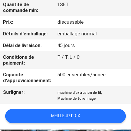
PROPOS
Quantité de
1SET
commande min:
DE
Prix:
discussable
NOUS
Détails d'emballage:
emballage normal
VISITE
Délai de livraison:
45 jours
DE
Conditions de
T / T, L / C
L'USINE
paiement:
Capacité
500 ensembles/année
CONTRÔLE
d'approvisionnement:
QUALITÉ
Surligner:
,
machine d'extrusion de fil
Machine de toronnage
CONTACTEZ-
MEILLEUR PRIX
NOUS