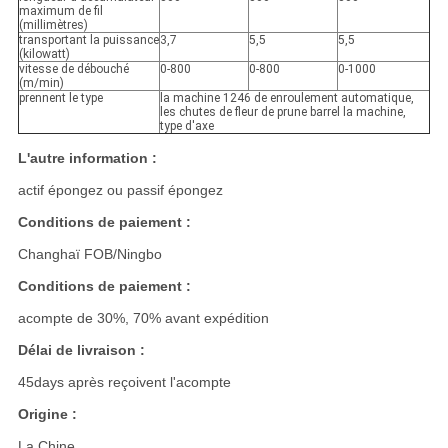
maximum de fil
(millimètres)
transportant la puissance
3,7
5,5
5,5
(kilowatt)
vitesse de débouché
0-800
0-800
0-1000
(m/min)
prennent le type
la machine 1246 de enroulement automatique,
les chutes de fleur de prune barrel la machine,
type d'axe
L'autre information :
actif épongez ou passif épongez
Conditions de paiement :
Changhaï FOB/Ningbo
Conditions de paiement :
acompte de 30%, 70% avant expédition
Délai de livraison :
45days après reçoivent l'acompte
Origine :
La Chine