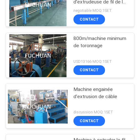
d'extrudeuse de fil de la
BV BVV rv
negotiable MOQ:1SET
CONTACT
800m/machine minimum
de toronnage
USD13166 MOQ:1SET
CONTACT
Machine engainée
d'extrusion de câble
discussion MOQ:1SET
CONTACT