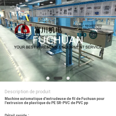
NOUVELLES
LES
AFFAIRES
PLAN
DU
SITE
PRIVACY
POLICY
Description de produit
Machine automatique d'extrudeuse de fil de Fuchuan pour
l'extrusion de plastique du PE SR-PVC de PVC pp
Détail rapide :