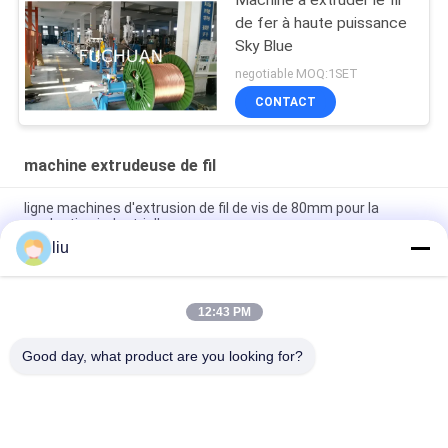
Machine à extruder le fil
de fer à haute puissance
Sky Blue
negotiable MOQ:1SET
CONTACT
machine extrudeuse de fil
ligne machines d'extrusion de fil de vis de 80mm pour la
production industrielle
liu
Machine à extruder le fil de fer de 1800 kg 200 kg/h avec vis de
2000 mm et longueur de 3200 mm
12:43 PM
vitesse de la machine 10-80r/min d'extrudeuse du fil
380V/50Hz pour l'usage industriel
Good day, what product are you looking for?
Catégories populaires
Tous