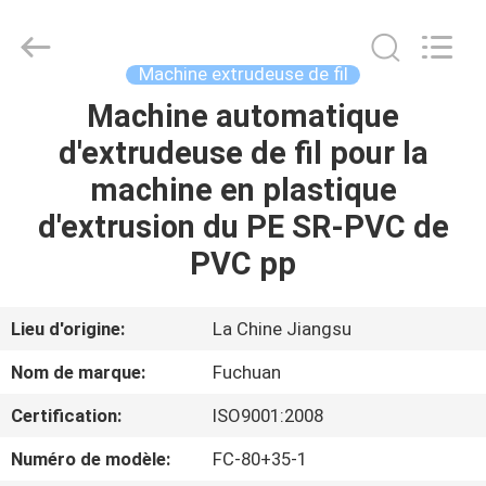
2026
Kunshan
Fuchuan
Electrical
and
Machine extrudeuse de fil
Mechanical
Co.,ltd.
All
Machine automatique
ACCUEIL
Rights
Reserved.
d'extrudeuse de fil pour la
PRODUITS
machine en plastique
d'extrusion du PE SR-PVC de
VIDÉOS
PVC pp
LE
Lieu d'origine:
La Chine Jiangsu
SPECTACLE
Nom de marque:
Fuchuan
VR
Certification:
ISO9001:2008
À
Numéro de modèle:
FC-80+35-1