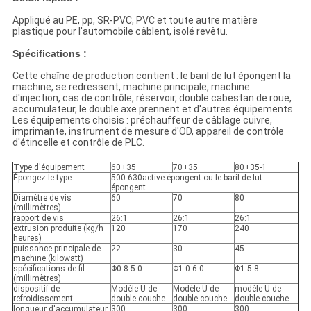
Appliqué au PE, pp, SR-PVC, PVC et toute autre matière
plastique pour l'automobile câblent, isolé revêtu.
Spécifications :
Cette chaîne de production contient : le baril de lut épongent la
machine, se redressent, machine principale, machine
d'injection, cas de contrôle, réservoir, double cabestan de roue,
accumulateur, le double axe prennent et d'autres équipements.
Les équipements choisis : préchauffeur de câblage cuivre,
imprimante, instrument de mesure d'OD, appareil de contrôle
d'étincelle et contrôle de PLC.
Type d'équipement
60+35
70+35
80+35-1
Épongez le type
500-630active épongent ou le baril de lut
épongent
Diamètre de vis
60
70
80
(millimètres)
rapport de vis
26:1
26:1
26:1
extrusion produite (kg/h
120
170
240
heures)
puissance principale de
22
30
45
machine (kilowatt)
spécifications de fil
Φ0.8-5.0
Φ1.0-6.0
Φ1.5-8
(millimètres)
dispositif de
Modèle U de
Modèle U de
modèle U de
refroidissement
double couche
double couche
double couche
longueur d'accumulateur
300
300
300