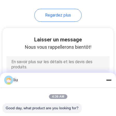
14
Regardez plus
machine à simple
torsion
Laisser un message
Nous vous rappellerons bientôt!
31
machine d'extrusion
liu
de câble
4:36 AM
Good day, what product are you looking for?