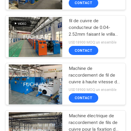
PROPOS
CONTACT
DE
fil de cuivre de
NOUS
88
conducteur de 0.04-
2.52mm faisant le vrillage
machine bunching
VISITE
liant la machine
USD18900 MOQ:un ensemble
double torsion
DE
CONTACT
L'USINE
Machine de
raccordement de fil de
CONTRÔLE
cuivre à haute vitesse de
56
4500 kg pour la
QUALITÉ
USD18900 MOQ:un ensemble
production de fil de
CONTACT
diamètre de 0,2-1,04 mm
Fil liant la machine
CONTACTEZ-
Machine électrique de
NOUS
raccordement de fils de
cuivre pour la fixation de