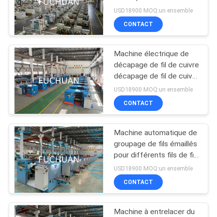
différents types de fils à
NOUVELLES
USD18900 MOQ:un ensemble
une vitesse de 100
CONTACT
m/min
39
LES
Câblage cuivre
Machine électrique de
AFFAIRES
décapage de fil de cuivre
tordant la machine
décapage de fil de cuivre
ou d'alliage à 100 m/min
PLAN
USD18900 MOQ:un ensemble
de vitesse
CONTACT
DU
SITE
Machine automatique de
28
groupage de fils émaillés
PRIVACY
machine de torsion
pour différents fils de fil
de 0,2-1,04 mm de
POLICY
USD18900 MOQ:un ensemble
de câble
diamètre
CONTACT
Machine à entrelacer du