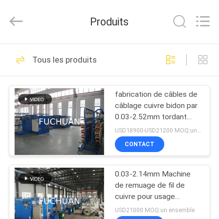
2026
Kunshan
Fuchuan
Produits
Electrical
and
Mechanical
Co.,ltd.
All
ACCUEIL
124
Rights
Tous les produits
Reserved.
Câblage cuivre liant
PRODUITS
la machine
fabrication de câbles de
câblage cuivre bidon par
VIDÉOS
0.03-2.52mm tordant
liant la machine
USD18900-USD21200 MOQ:un ensemble
LE
CONTACT
47
SPECTACLE
Machine de torsion
0.03-2.14mm Machine
VR
de remuage de fil de
de fil
cuivre pour usage
À
industriel
USD21000 MOQ:un ensemble