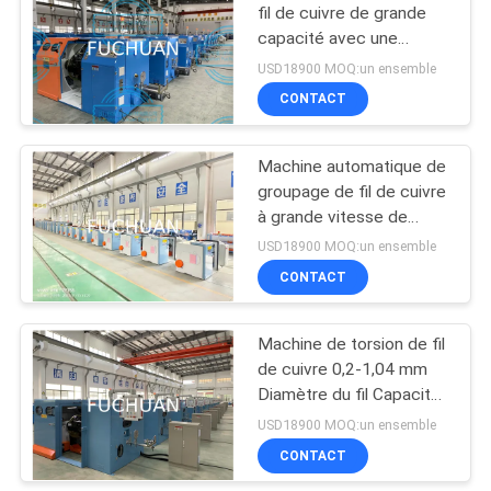
fil de cuivre de grande
capacité avec une
70
vitesse de 100 m/min et
USD18900 MOQ:un ensemble
une puissance de 7,5 kW
machine extrudeuse
CONTACT
de fil
Machine automatique de
groupage de fil de cuivre
à grande vitesse de
4500 kg pour la
USD18900 MOQ:un ensemble
production de fil
CONTACT
42
électrique
machine d'extrusion
Machine de torsion de fil
de cuivre 0,2-1,04 mm
PVC
Diamètre du fil Capacité
100-350 kg/h Pour
USD18900 MOQ:un ensemble
différents types de fil
CONTACT