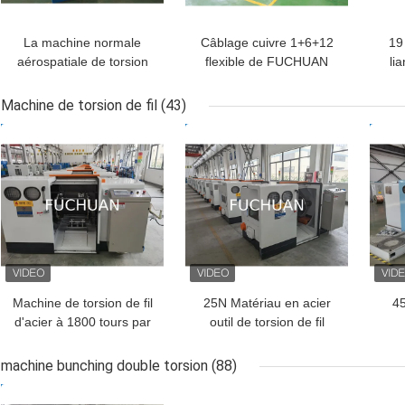
La machine normale
Câblage cuivre 1+6+12
19 
aérospatiale de torsion
flexible de FUCHUAN
li
de câblage cuivre
liant la machine 19Pcs
t
choisissent la tornade
φ0.16mm - diamètre de
Machine de torsion de fil
(43)
automatique de fil de
φ0.64mm
MEILLEUR PRIX
MEILLEUR PRIX
MEI
0,08 - de 0.45mm
Machine de torsion de fil
25N Matériau en acier
4
d'acier à 1800 tours par
outil de torsion de fil
minute Haute vitesse
220V 1800rpm
3
Poids 4500 kg
gauche/droite
Avec
machine bunching double torsion
(88)
MEILLEUR PRIX
MEILLEUR PRIX
MEI