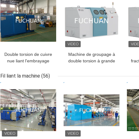
Double torsion de cuivre
Machine de groupage à
nue liant l'embrayage
double torsion à grande
fra
magnétique de poudre
vitesse avec largeur de
tors
de la machine 1.2Kgf
traversée réglable et
la
Fil liant la machine
(56)
longueur de couche pour
sept
MEILLEUR PRIX
MEILLEUR PRIX
MEI
les exigences
cuiv
personnalisées de
câblage