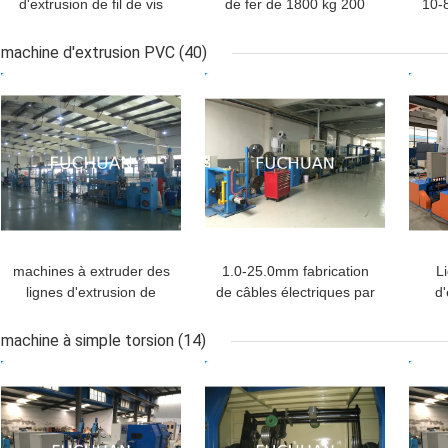
d'extrusion de fil de vis
de fer de 1800 kg 200
10-
de 80mm pour la
kg/h avec vis de 2000
du
production industrielle
mm et longueur de 3200
machine d'extrusion PVC
(40)
mm
MEILLEUR PRIX
MEILLEUR PRIX
MEI
machines à extruder des
1.0-25.0mm fabrication
L
lignes d'extrusion de
de câbles électriques par
d'
câbles électriques pour
extrusion de câbles
iso
les matériaux en pvc ou
électriques
machine à simple torsion
(14)
en ptfe
MEILLEUR PRIX
MEILLEUR PRIX
MEI