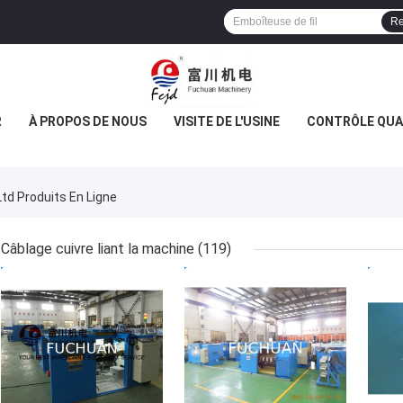
Re
R
À PROPOS DE NOUS
VISITE DE L'USINE
CONTRÔLE QUA
td Produits En Ligne
Câblage cuivre liant la machine
(119)
MEILLEUR PRIX
MEILLEUR PRIX
MEI