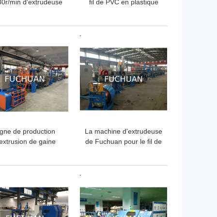
80r/min d'extrudeuse
fil de PVC en plastique
 fil 380V/50Hz pour
de 1000 m/min avec un
l'usage industriel
diamètre de vis de Φ80
mm
LLEUR PRIX
MEILLEUR PRIX
igne de production
La machine d'extrudeuse
extrusion de gaine
de Fuchuan pour le fil de
lante à vis de 90 mm
puissance de fil
électrique a isolé la mise
en gaine
LLEUR PRIX
MEILLEUR PRIX