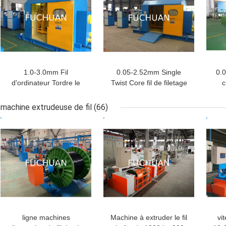
1.0-3.0mm Fil
0.05-2.52mm Single
0.
d'ordinateur Tordre le
Twist Core fil de filetage
c
câble de câblage en train
en branche en masse en
t
de faire une machine
masse machine de
machine extrudeuse de fil
(66)
torsion
MEILLEUR PRIX
MEILLEUR PRIX
MEI
ligne machines
Machine à extruder le fil
vi