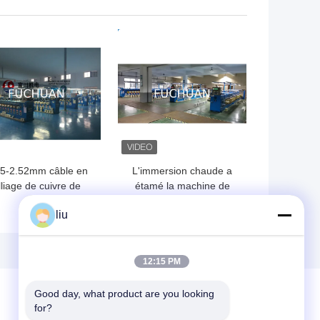
1.02mm
d'extrudeuse vis de 45
millimètres
LLEUR PRIX
MEILLEUR PRIX
05-2.52mm câble en
L'immersion chaude a
lliage de cuivre de
étamé la machine de
cuit de conserve de
recuit de fil pour le
liu
rsion de groupe de
câblage cuivre rond ultra
machine
fin
12:15 PM
Good day, what product are you looking 
for?