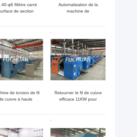
.40-φ6 Mètre carré
Automatisation de la
urface de section
machine de
ansversale Machine
raccordement de fil pour
automatique de
le fil d'aluminium
upage de fil AC220V
recouvert de cuivre à
LLEUR PRIX
MEILLEUR PRIX
1800 tours par minute
3600 torsion
ine de torsion de fil
Retourner le fil de cuivre
de cuivre à haute
efficace 11KW pour
formance avec angle
tourner la direction
torsion de 0 à 360°
gauche
LLEUR PRIX
MEILLEUR PRIX