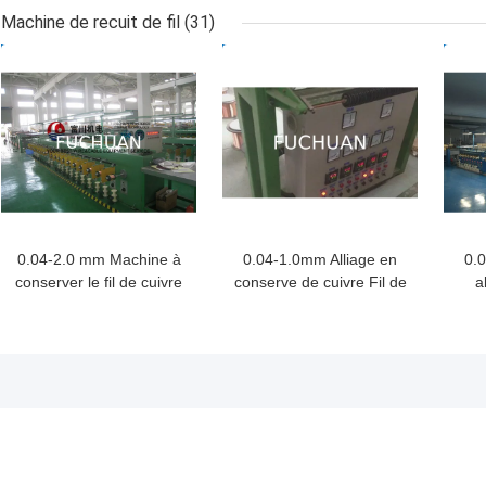
PP / PE fil
Machine de recuit de fil
(31)
MEILLEUR PRIX
MEILLEUR PRIX
MEI
0.04-2.0 mm Machine à
0.04-1.0mm Alliage en
0.
conserver le fil de cuivre
conserve de cuivre Fil de
a
fin en alliage de cuivre
cuivre Cable de recuit de
re
fil de cuivre
to