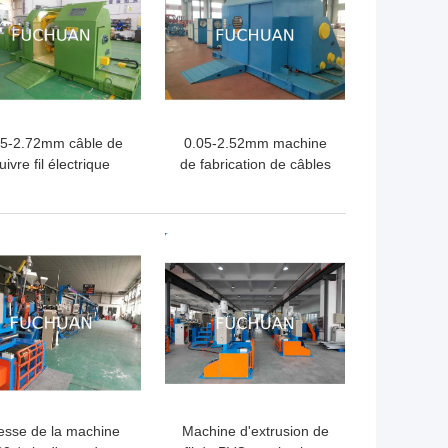
05-2.72mm câble de
0.05-2.52mm machine
uivre fil électrique
de fabrication de câbles
orsion machine de
de type porte-à-faux
groupage
LLEUR PRIX
MEILLEUR PRIX
tesse de la machine
Machine d'extrusion de