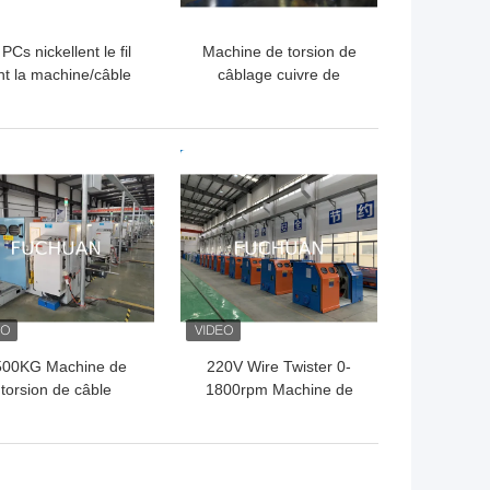
PCs nickellent le fil
Machine de torsion de
ant la machine/câble
câblage cuivre de
ordant la machine
FUCHUAN pour le fil
0,41/0,52/0,64
émaux/câblage cuivre nu
LLEUR PRIX
MEILLEUR PRIX
500KG Machine de
220V Wire Twister 0-
torsion de câble
1800rpm Machine de
300*1550*1800mm
torsion à grande vitesse
 0-25N tension de fil
acier
LLEUR PRIX
MEILLEUR PRIX