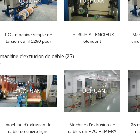
FC - machine simple de
Le câble SILENCIEUX
Mac
torsion du fil 1250 pour
étendant
uniq
applicable, diamètre 1.0-
l'équipement/choisissent
éten
6.0
la machine de torsion
machine d'extrusion de câble
(27)
pour le fil de noyau du
MEILLEUR PRIX
MEILLEUR PRIX
MEI
PE/PVC
machine d'extrusion de
Machine d'extrusion de
35 m
câble de cuivre ligne
câbles en PVC FEP FPA
ma
pour l' automobile PVC /
ETFE
pour