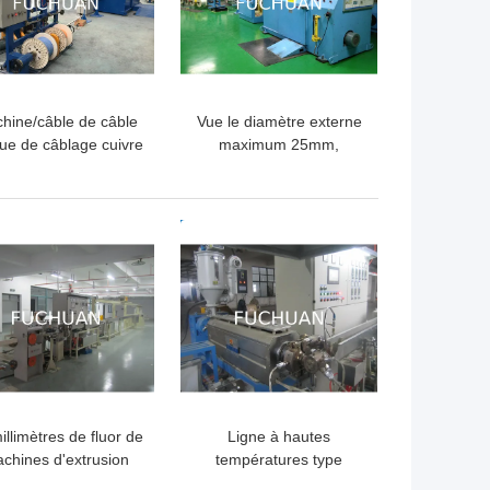
hine/câble de câble
Vue le diamètre externe
ue de câblage cuivre
maximum 25mm,
dant le diamètre 0.6-
500rpm de torsion de
3mm de machine
machine simple de
buncher
LLEUR PRIX
MEILLEUR PRIX
illimètres de fluor de
Ligne à hautes
chines d'extrusion
températures type
 le fil de 0.2mm - de
horizontal de machine