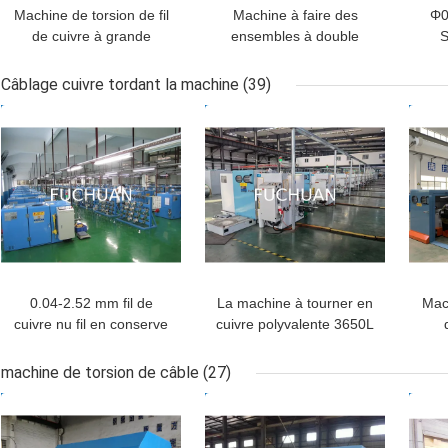
Machine de torsion de fil
Machine à faire des
Φ0
de cuivre à grande
ensembles à double
S
vitesse pour le diamètre
torsion pour fils de cuivre
tr
extérieur Φ1.0 - 12.0 mm
à fil de base
Câblage cuivre tordant la machine
(39)
gro
MEILLEUR PRIX
MEILLEUR PRIX
MEI
0.04-2.52 mm fil de
La machine à tourner en
Mach
cuivre nu fil en conserve
cuivre polyvalente 3650L
fil de câble cca fil de
× 2000W × 2200Hmm
per
torsion machine de
de 
machine de torsion de câble
(27)
regroupement
MEILLEUR PRIX
MEILLEUR PRIX
MEI