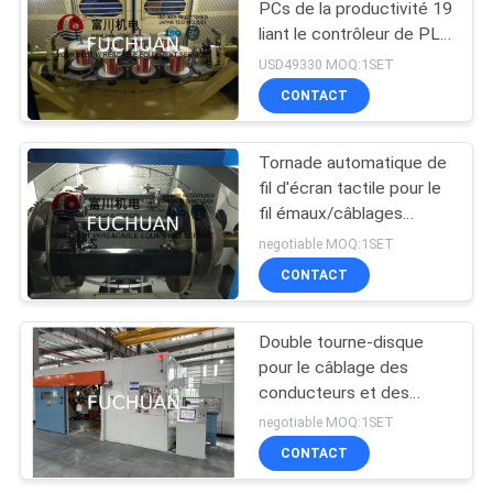
PCs de la productivité 19
liant le contrôleur de PLC
de la machine 2000 t/mn
USD49330 MOQ:1SET
CONTACT
Tornade automatique de
fil d'écran tactile pour le
fil émaux/câblages
cuivre nus
negotiable MOQ:1SET
CONTACT
Double tourne-disque
pour le câblage des
conducteurs et des
noyaux de câbles
negotiable MOQ:1SET
CONTACT