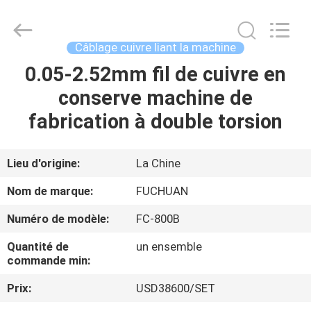
2026
Kunshan
Fuchuan
Electrical
and
Câblage cuivre liant la machine
Mechanical
Co.,ltd.
All
0.05-2.52mm fil de cuivre en
ACCUEIL
Rights
Reserved.
conserve machine de
PRODUITS
fabrication à double torsion
VIDÉOS
Lieu d'origine:
La Chine
Nom de marque:
FUCHUAN
LE
Numéro de modèle:
FC-800B
SPECTACLE
Quantité de
un ensemble
VR
commande min:
Prix:
USD38600/SET
À