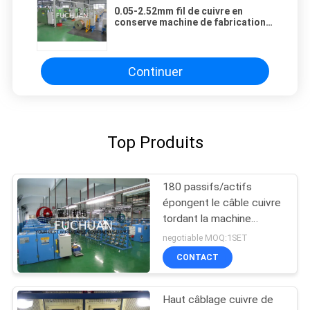
0.05-2.52mm fil de cuivre en
conserve machine de fabrication à
double torsion
Continuer
Top Produits
180 passifs/actifs
épongent le câble cuivre
tordant la machine
opération facile
negotiable MOQ:1SET
CONTACT
Haut câblage cuivre de