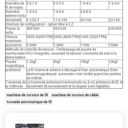
Diamètre de
0.5-1.5
0.5-3.0
1.5-4.0
1.5-4.0
fil de noyau
Diamètre
1.0-3.0
1.6-6.0
3.0-8.0
externe tordu
lancement
6.3-52.3
11.6-100
20-160
23-160
Direction de configuration : option libre à S Z
Prenez la
400-500
500-630
630-800
taille
Vitesse
3000 (6000TPM)
2000 (4000TPM)
1600 (3200TPM)
maximum
puissance
5.5KW
7.5KW
11KW
15KW
Méthode de contrôle de tension : l'embrayage de poudre de
touchscreen+PLC+magnetic, assurent la tension constante de vide à la
pleine bobine
Poudre
1.2kgf
5kgf
10kgf
10kgf
magnétique
protection
Le fil interne et externe a découpé le frein automatique (frein
électromagnétique) .automatic s'est arrêté quand les portées
de mètres
Traversée de
La traversée polonaise transversale ou à vis précieuse de fil, le
la méthode
lancement de enroulement et la largeur sont réglables
machine de torsion de fil
machine de torsion de câble
tornade automatique de fil