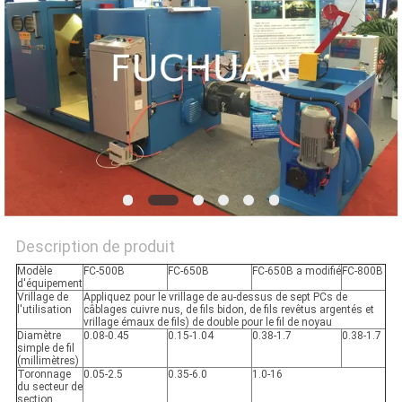
NOUVELLES
LES
AFFAIRES
PLAN
DU
SITE
Description de produit
Modèle
FC-500B
FC-650B
FC-650B a modifié
FC-800B
PRIVACY
d'équipement
Vrillage de
Appliquez pour le vrillage de au-dessus de sept PCs de
POLICY
l'utilisation
câblages cuivre nus, de fils bidon, de fils revêtus argentés et
vrillage émaux de fils) de double pour le fil de noyau
Diamètre
0.08-0.45
0.15-1.04
0.38-1.7
0.38-1.7
simple de fil
(millimètres)
Toronnage
0.05-2.5
0.35-6.0
1.0-16
du secteur de
section