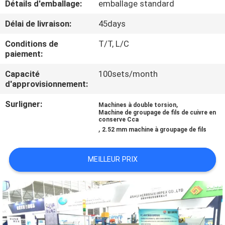
Détails d'emballage:
emballage standard
PROPOS
DE
Délai de livraison:
45days
NOUS
Conditions de
T/T, L/C
paiement:
VISITE
Capacité
100sets/month
d'approvisionnement:
DE
Surligner:
,
L'USINE
Machines à double torsion
Machine de groupage de fils de cuivre en
conserve Cca
,
2.52 mm machine à groupage de fils
CONTRÔLE
QUALITÉ
MEILLEUR PRIX
CONTACTEZ-
NOUS