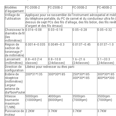
Modèles
FC-200B-2
FC-250B-2
FC-300B-2
FC-400B-2
d'équipement
Vrillage de
Appliquez pour se rassembler de l'instrument aérospatial et médi
l'utilisation
du téléphone portable, du PC de carnet et du conducteur ultra fin 
dessus de sept PCs des fils d'alliage, des fils bidon, des fils revê
d'argent et des fils émaux).
Choisissez le
0.016~0.08
0.03~0.18
0.05~0.28
0.05~0.32
diamètre de fil
(les
millimètres)
Région de
0.0014~0.035
0.0049~0.3
0.0137~0.45
0.0137~1.0
section de
toronnage (²
de millimètre)
Lancement
0.8~4.0 (14
0.8~10.8
1.6~21.6
3.1~33.3
(millimètres)
classes)
(24classes)
(24classes)
(24classes)
Direction de
Libérez pour redresser ou êtes parti
configuration
Bobine de
200*31*135
300*30*185
250*30*185
300*30*185
réceptrice
300*30*185
400*56*300
(millimètres)
Largeur
externe de
dia*bore*outer
Vitesse
5000rpm
4000rpm
3500rpm
3500rpm
tournante
(10000tpm)
(8000tpm)
(7000tpm)
(7000tpm)
maximum
(T/MN)
Puissance de
2.2KW
3.7KW
3.7KW
3.7KW
moteur