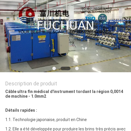
NOUVELLES
LES
AFFAIRES
PLAN
DU
SITE
Description de produit
PRIVACY
Câble ultra fin médical d'instrument tordant la région 0,0014
de machine - 1.0mm2
POLICY
Détails rapides :
1.1. Technologie japonaise, produit en Chine
1.2. Elle a été développée pour produire les brins très précis avec