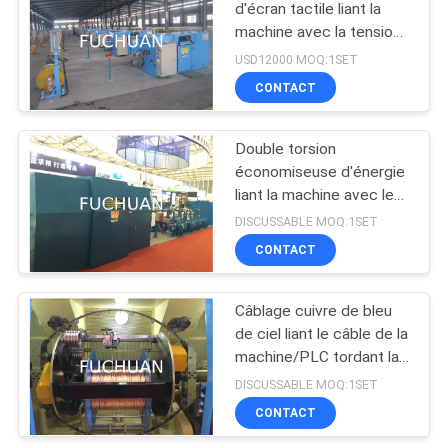
d'écran tactile liant la
machine avec la tension
70
constante
USD12000 MOQ:1SET
machine extrudeuse
CONTACT
de fil
Double torsion
économiseuse d'énergie
liant la machine avec le
frein électromagnétique
DISCUSSABLE MOQ:1SET
CONTACT
42
machine d'extrusion
Câblage cuivre de bleu
de ciel liant le câble de la
PVC
machine/PLC tordant la
machine
DISCUSSABLE MOQ:1SET
CONTACT