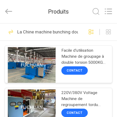
2026
Kunshan
Fuchuan
Produits
Electrical
and
Mechanical
Co.,ltd.
All
ACCUEIL
124
Rights
La Chine machine bunching double torsion
Reserved.
Câblage cuivre liant
PRODUITS
la machine
Facile d'utilisation
Machine de groupage à
VIDÉOS
double torsion 5000KG
avec peu d'entretien
CONTACT
LE
47
SPECTACLE
Machine de torsion
220V/380V Voltage
VR
Machine de
de fil
regroupement tordu
À
automatique avec un
CONTACT
fonctionnement facile