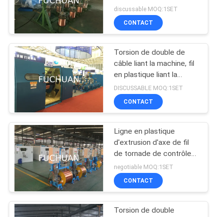
nu/a étamé des fils
NOUVELLES
discussable MOQ:1SET
CONTACT
39
LES
Câblage cuivre
Torsion de double de
AFFAIRES
câble liant la machine, fil
tordant la machine
en plastique liant la
machine
PLAN
DISCUSSABLE MOQ:1SET
CONTACT
DU
SITE
Ligne en plastique
28
d'extrusion d'axe de fil
PRIVACY
machine de torsion
de tornade de contrôle
simple de la
negotiable MOQ:1SET
POLICY
de câble
machine/PLC
CONTACT
Torsion de double