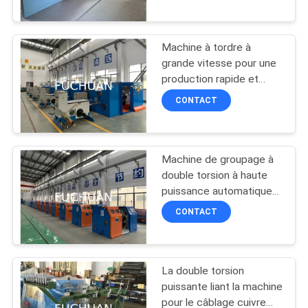
PROPOS
DE
Machine à tordre à
NOUS
88
grande vitesse pour une
production rapide et
machine bunching
fiable
VISITE
CONTACT
double torsion
DE
L'USINE
Machine de groupage à
double torsion à haute
CONTRÔLE
puissance automatique
56
5000 kg Capacité
QUALITÉ
CONTACT
220V/380V
Fil liant la machine
CONTACTEZ-
La double torsion
NOUS
puissante liant la machine
pour le câblage cuivre