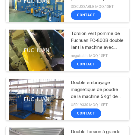
double torsion normale
NOUVELLES
DISCUSSABLE MOQ:1SET
Buncher
CONTACT
39
LES
Câblage cuivre
Torsion vert pomme de
AFFAIRES
Fuchuan FC-800B double
tordant la machine
liant la machine avec
l'opération d'écran tactile
PLAN
negotiable MOQ:1SET
CONTACT
DU
SITE
Double embrayage
28
magnétique de poudre
PRIVACY
machine de torsion
de la machine 5Kgf de
toronnage de Buncher de
POLICY
USD19330 MOQ:1SET
de câble
torsion
CONTACT
Double torsion à grande