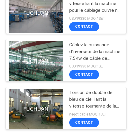
vitesse liant la machine
pour le câblage cuivre nu
70
aérospatial
USD19330 MOQ:1SET
machine extrudeuse
CONTACT
de fil
Câblez la puissance
d'inverseur de la machine
7.5Kw de câble de
double de machines de
USD19330 MOQ:1SET
tornades
CONTACT
42
machine d'extrusion
Torsion de double de
bleu de ciel liant la
PVC
vitesse tournante de la
machine 650Rpm
negoticable MOQ:1SET
CONTACT