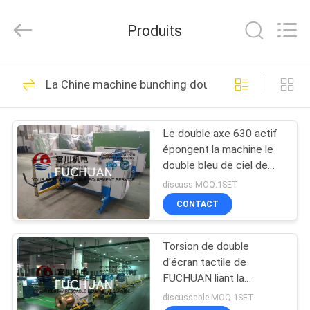
2026
Kunshan
Fuchuan
Produits
Electrical
and
Mechanical
Co.,ltd.
All
ACCUEIL
124
Rights
La Chine machine bunching double torsion
Reserved.
Câblage cuivre liant
PRODUITS
la machine
Le double axe 630 actif
épongent la machine le
VIDÉOS
double bleu de ciel de
Buncher 1.5kw de torsion
discuss MOQ:1SET
LE
CONTACT
47
SPECTACLE
Machine de torsion
Torsion de double
VR
d'écran tactile de
de fil
FUCHUAN liant la
À
machine/Buncher avec le
discussable MOQ:1SET