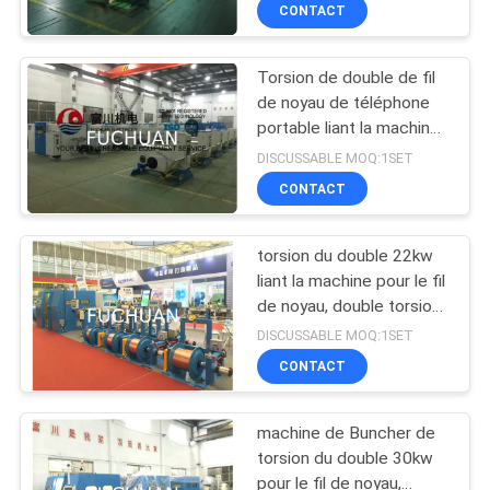
lancement 6.3-52.3
PROPOS
CONTACT
DE
Torsion de double de fil
NOUS
88
de noyau de téléphone
portable liant la machine,
machine bunching
VISITE
double torsion normale
DISCUSSABLE MOQ:1SET
double torsion
Buncher
DE
CONTACT
L'USINE
torsion du double 22kw
liant la machine pour le fil
CONTRÔLE
de noyau, double torsion
56
normale Buncher
QUALITÉ
DISCUSSABLE MOQ:1SET
CONTACT
Fil liant la machine
CONTACTEZ-
machine de Buncher de
NOUS
torsion du double 30kw
pour le fil de noyau,