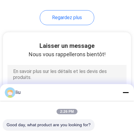
14
Regardez plus
machine à simple
torsion
Laisser un message
Nous vous rappellerons bientôt!
31
machine d'extrusion
liu
de câble
2:26 PM
Good day, what product are you looking for?