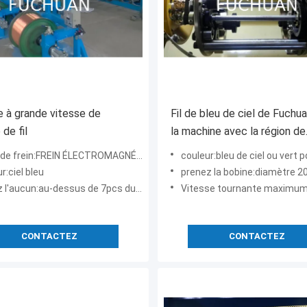
 à grande vitesse de
Fil de bleu de ciel de Fuchua
de fil
la machine avec la région de
section de toronnage 0,001
e frein:FREIN ÉLECTROMAGNÉTIQUE
couleur:bleu de ciel ou vert
0.035mm2
r:ciel bleu
prenez la bobine:diamètre 200 mi
'aucun:au-dessus de 7pcs du fil de cuivre
Vitesse tournante maximum (T/MN):5000rp
CONTACTEZ
CONTACTEZ