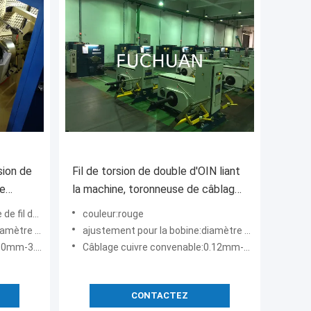
rsion de
Fil de torsion de double d'OIN liant
ne
la machine, toronneuse de câblage
ent
cuivre de 0.52mm
leu de ciel
couleur:rouge
tre 500mm
ajustement pour la bobine:diamètre 630mm
0mm-3.0mm
Câblage cuivre convenable:0.12mm-0.52mm
CONTACTEZ