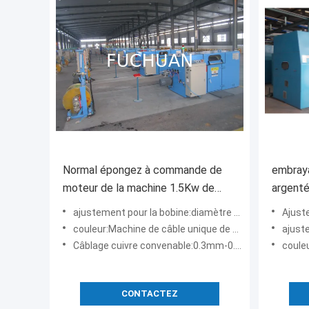
Normal épongez à commande de
embray
moteur de la machine 1.5Kw de
argenté
Buncher de fil le contrôle de
20Kgf d
ajustement pour la bobine:diamètre maximum 630mm
Ajusteme
tension pneumatique
couleur:Machine de câble unique de bleu de ciel
ajuste
Câblage cuivre convenable:0.3mm-0.7mm
couleur:i
CONTACTEZ