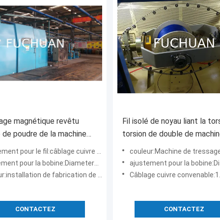
age magnétique revêtu
Fil isolé de noyau liant la to
 de poudre de la machine
torsion de double de machi
e tornade du fil φ2.14
câblant librement l'équipem
nt pour le fil:câblage cuivre de fil de noyau
couleur:Machine de tressage de fil de b
ment pour la bobine:Diameter1250mm
ajustement pour la bobine:Diamè
nstallation de fabrication de câble de bleu de ciel
Câblage cuivre convenable:1.
CONTACTEZ
CONTACTEZ