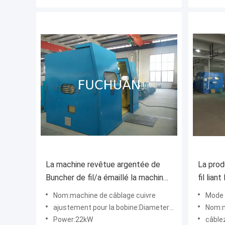
La machine revêtue argentée de
La prod
Buncher de fil/a émaillé la machine
fil lia
de tornade de fil
l'opérat
Nom:machine de câblage cuivre
Mode d
ajustement pour la bobine:Diameter1250mm
Nom:mac
Power:22kW
câblez l