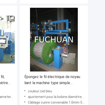
il,
Épongez le fil électrique de noyau
mètre
liant la machine type simple
d'Active d'axe
couleur:ciel bleu
ter1000mm
ajustement pour la bobine:diamètre maximum 1000mm
Câblage cuivre convenable:1.0mm-5.0mm