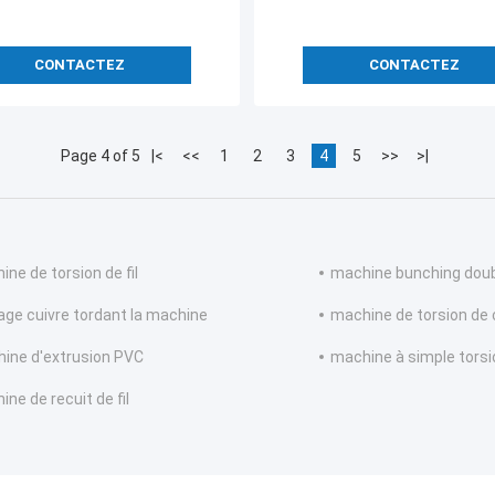
CONTACTEZ
CONTACTEZ
Page 4 of 5
|<
<<
1
2
3
4
5
>>
>|
ine de torsion de fil
machine bunching doub
age cuivre tordant la machine
machine de torsion de 
ine d'extrusion PVC
machine à simple torsi
ne de recuit de fil