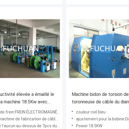
uctivité élevée a émaillé le
Machine bidon de torsion de f
nt la machine 18.5Kw avec
toronneuse de câble du dia
ion d'écran tactile
1000mm
e frein:FREIN ÉLECTROMAGNÉTIQUE
couleur:ciel bleu
hine de fabrication de câblage cuivre
ajustement pour la bobine:Diame
'aucun:au-dessus de 7pcs du fil de cuivre
Power:18.5KW