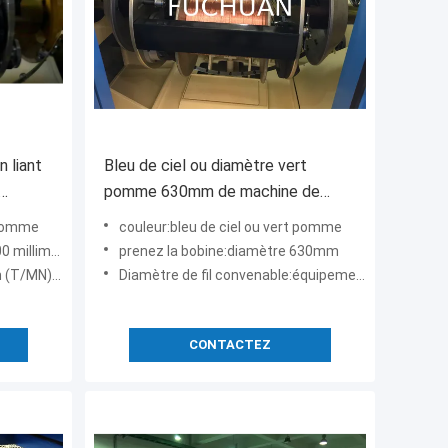
n liant
Bleu de ciel ou diamètre vert
pomme 630mm de machine de
4 à
tornade de fil
 pomme
couleur:bleu de ciel ou vert pomme
llimètres
prenez la bobine:diamètre 630mm
m (10000TPM)
Diamètre de fil convenable:équipement industriel de câble de 0.16-0.64mm
CONTACTEZ