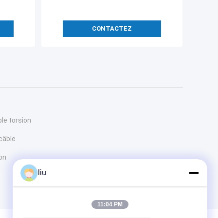
CONTACTEZ
le torsion
câble
on
liu
11:04 PM