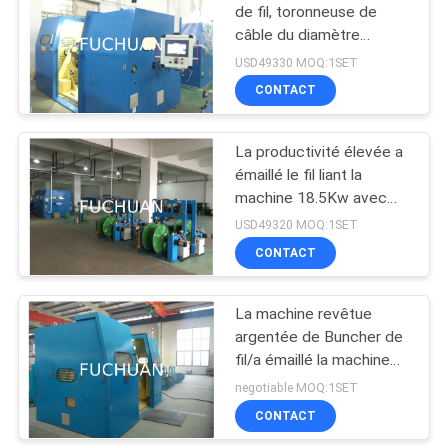
de fil, toronneuse de
câble du diamètre
70
1000mm
USD49330 MOQ:1SET
machine extrudeuse
CONTACT
de fil
La productivité élevée a
émaillé le fil liant la
machine 18.5Kw avec
l'opération d'écran tactile
USD49320 MOQ:1SET
CONTACT
42
machine d'extrusion
La machine revêtue
argentée de Buncher de
PVC
fil/a émaillé la machine
de tornade de fil
negotiable MOQ:1SET
CONTACT