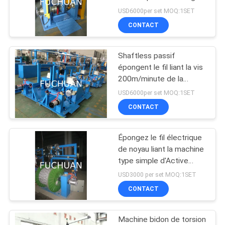
cuivre lié
NOUVELLES
USD6000per set MOQ:1SET
CONTACT
39
LES
Câblage cuivre
Shaftless passif
AFFAIRES
épongent le fil liant la vis
tordant la machine
200m/minute de la
machine 0.7mm
PLAN
USD6000per set MOQ:1SET
CONTACT
DU
SITE
Épongez le fil électrique
28
de noyau liant la machine
PRIVACY
machine de torsion
type simple d'Active
d'axe
POLICY
USD3000 per set MOQ:1SET
de câble
CONTACT
Machine bidon de torsion