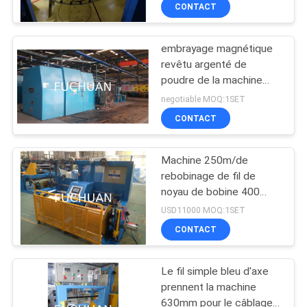
l'équipement
PROPOS
CONTACT
DE
embrayage magnétique
NOUS
88
revêtu argenté de
poudre de la machine
machine bunching
VISITE
20Kgf de tornade du fil
negotiable MOQ:1SET
double torsion
φ2.14
DE
CONTACT
L'USINE
Machine 250m/de
rebobinage de fil de
CONTRÔLE
noyau de bobine 400
56
direction minimum de
QUALITÉ
USD11000 MOQ:1SET
main gauche
CONTACT
Fil liant la machine
CONTACTEZ-
Le fil simple bleu d'axe
NOUS
prennent la machine
630mm pour le câblage