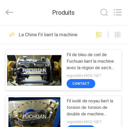
2026
Kunshan
Fuchuan
Produits
Electrical
and
Mechanical
Co.,ltd.
All
ACCUEIL
124
Rights
La Chine Fil liant la machine
Reserved.
Câblage cuivre liant
PRODUITS
la machine
Fil de bleu de ciel de
Fuchuan liant la machine
VIDÉOS
avec la région de section
de toronnage 0,0014 à
negotiable MOQ:1SET
0.035mm2
LE
CONTACT
47
SPECTACLE
Machine de torsion
Fil isolé de noyau liant la
VR
torsion de torsion de
de fil
double de machine
À
câblant librement
negotiable MOQ:1SET