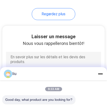
14
Regardez plus
machine à simple
torsion
Laisser un message
Nous vous rappellerons bientôt!
31
machine d'extrusion
liu
de câble
9:33 AM
Good day, what product are you looking for?