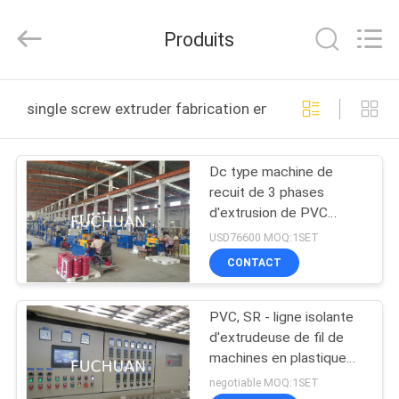
2026
Kunshan
Fuchuan
Produits
Electrical
and
Mechanical
Co.,ltd.
All
ACCUEIL
Rights
single screw extruder fabrication en ligne
Reserved.
PRODUITS
Dc type machine de
recuit de 3 phases
VIDÉOS
d'extrusion de PVC
expulsent fil de bâtiment
USD76600 MOQ:1SET
de la BV
LE
CONTACT
SPECTACLE
PVC, SR - ligne isolante
VR
d'extrudeuse de fil de
machines en plastique
À
d'extrusion de PVC
negotiable MOQ:1SET