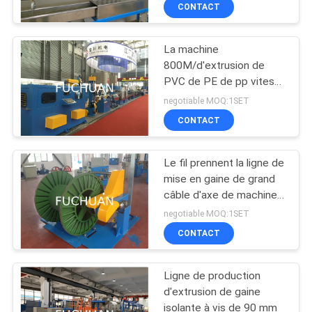
PROPOS
CONTACT
DE
La machine
NOUS
800M/d'extrusion de
PVC de PE de pp vitesse
VISITE
linéaire minimum pour le
negotiable MOQ:1SET
fil de noyau expulsent
DE
CONTACT
L'USINE
Le fil prennent la ligne de
mise en gaine de grand
CONTRÔLE
câble d'axe de machine
d'extrudeuse de PVC
QUALITÉ
negotiable MOQ:1SET
CONTACT
CONTACTEZ-
Ligne de production
NOUS
d'extrusion de gaine
isolante à vis de 90 mm