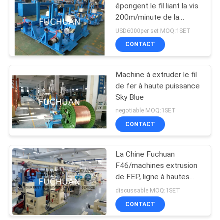
épongent le fil liant la vis
200m/minute de la
machine 0.7mm
USD6000per set MOQ:1SET
CONTACT
Machine à extruder le fil
de fer à haute puissance
Sky Blue
negotiable MOQ:1SET
CONTACT
La Chine Fuchuan
F46/machines extrusion
de FEP, ligne à hautes
températures
discussable MOQ:1SET
d'extrudeuse
CONTACT