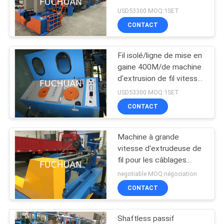
NOUVELLES
USD53300 MOQ:1SET
CONTACT
LES
Fil isolé/ligne de mise en
AFFAIRES
gaine 400M/de machine
d'extrusion de fil vitesse
maximum minimum
PLAN
USD53300 MOQ:1SET
CONTACT
DU
SITE
Machine à grande
vitesse d'extrudeuse de
PRIVACY
fil pour les câblages
cuivre nus, fils bidon
POLICY
negotiable MOQ:négociation
CONTACT
Shaftless passif