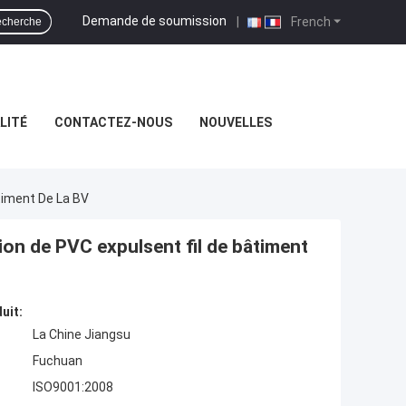
Demande de soumission
|
French
cherche
LITÉ
CONTACTEZ-NOUS
NOUVELLES
timent De La BV
ion de PVC expulsent fil de bâtiment
uit:
La Chine Jiangsu
Fuchuan
ISO9001:2008