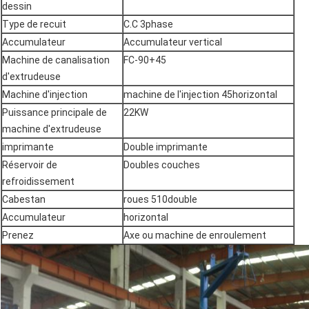
dessin
Type de recuit
C.C 3phase
Accumulateur
Accumulateur vertical
Machine de canalisation
FC-90+45
d'extrudeuse
Machine d'injection
machine de l'injection 45horizontal
Puissance principale de
22KW
machine d'extrudeuse
imprimante
Double imprimante
Réservoir de
Doubles couches
refroidissement
Cabestan
roues 510double
Accumulateur
horizontal
Prenez
Axe ou machine de enroulement