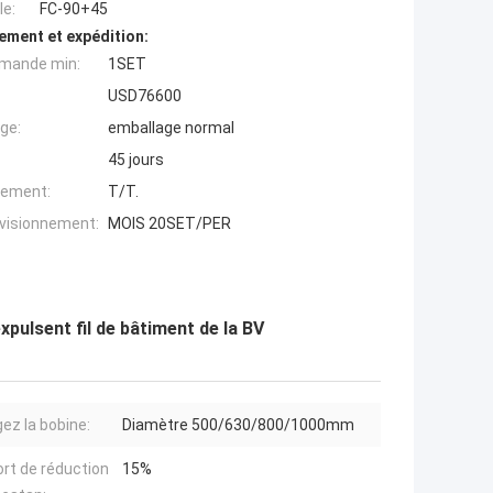
e:
FC-90+45
ement et expédition:
mande min:
1SET
USD76600
ge:
emballage normal
45 jours
iement:
T/T.
ovisionnement:
MOIS 20SET/PER
pulsent fil de bâtiment de la BV
ez la bobine:
Diamètre 500/630/800/1000mm
rt de réduction
15%