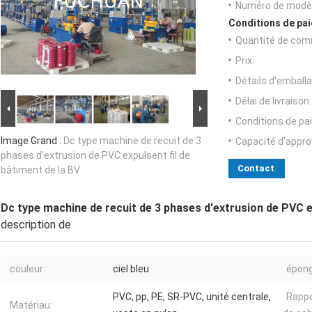
Numéro de modèl
Conditions de pai
Quantité de com
Prix:
Détails d'emballa
Délai de livraison:
Conditions de pa
Image Grand :
Dc type machine de recuit de 3
Capacité d'appr
phases d'extrusion de PVC expulsent fil de
Contact
bâtiment de la BV
Dc type machine de recuit de 3 phases d'extrusion de PVC ex
description de
couleur:
ciel bleu
épong
PVC, pp, PE, SR-PVC, unité centrale,
Rappo
Matériau: