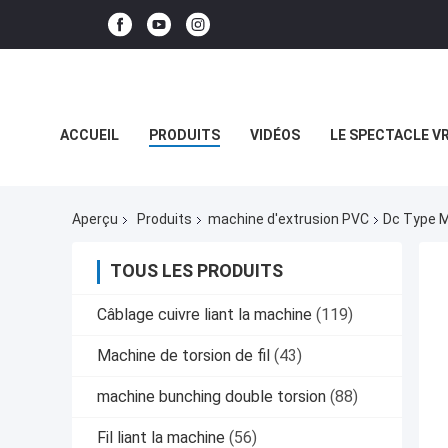
ACCUEIL
PRODUITS
VIDÉOS
LE SPECTACLE V
LES AFFAIRES
Aperçu
Produits
machine d'extrusion PVC
Dc Type M
TOUS LES PRODUITS
Câblage cuivre liant la machine
(119)
Machine de torsion de fil
(43)
machine bunching double torsion
(88)
Fil liant la machine
(56)