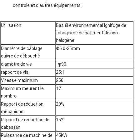
contrôle et d'autres équipements.
Utilisation
Bas fil environnemental ignifuge de
tabagisme de bâtiment de non-
halogène
Diamètre de câblage
Φ6.0-25mm
cuivre de débouché
diamètre de vis
φ90
rapport de vis
25:1
Vitesse maximum
250
Maximum meurent le
17
nombre
Rapport de réduction
20%
mécanique
Rapport de réduction de
15%
cabestan
Puissance de machine de
45KW