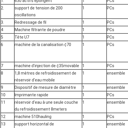
1.
630 actifs épongent
1
PCs
2.
support de tension de 200
1
PCs
oscillations
3.
Redressage de fil
1
PCs
4
Machine filtrante de poudre
1
PCs
5
Tête U7
1
PCs
6
machine de la canalisation ¢70
1
PCs
7
machine d'injection de ¢35movable
1
PCs
8
1,8 mètres de refroidissement de
1
ensemble
réservoir d'eau mobile
9
Dispositif de mesure de diamètre
1
ensemble
10
Imprimante rapide
1
PCs
11
réservoir d'eau à une seule couche
1
ensemble
du refroidissement 8meters
12
machine 510hauling
1
PCs
13
support horizontal de
1
ensemble