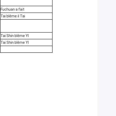
Fuchuan a fait
Tai blême il Tai
Tai Shin blême YI
Tai Shin blême YI