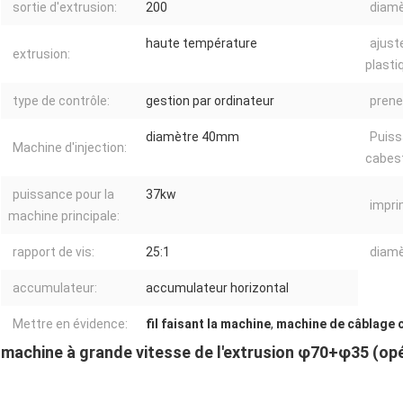
sortie d'extrusion:
200
diamèt
haute température
ajust
extrusion:
plasti
type de contrôle:
gestion par ordinateur
prene
diamètre 40mm
Puiss
Machine d'injection:
cabes
puissance pour la
37kw
impri
machine principale:
rapport de vis:
25:1
diamè
accumulateur:
accumulateur horizontal
Mettre en évidence:
fil faisant la machine
,
machine de câblage c
machine à grande vitesse de l'extrusion φ70+φ35 (opér