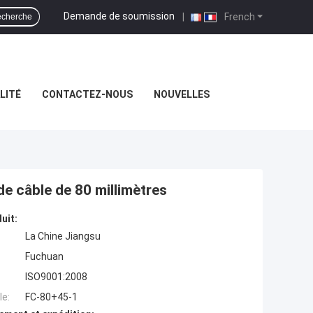
Demande de soumission
|
French
cherche
LITÉ
CONTACTEZ-NOUS
NOUVELLES
de câble de 80 millimètres
uit:
La Chine Jiangsu
Fuchuan
ISO9001:2008
e:
FC-80+45-1