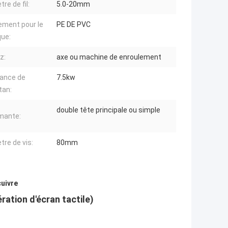
re de fil:
5.0-20mm
ement pour le
PE DE PVC
que:
z:
axe ou machine de enroulement
ance de
7.5kw
tan:
double tête principale ou simple
mante:
tre de vis:
80mm
uivre
ation d'écran tactile)