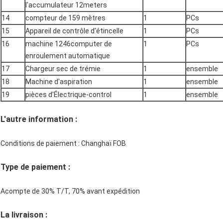
l'accumulateur 12meters
14
compteur de 159 mètres
1
PCs
15
Appareil de contrôle d'étincelle
1
PCs
16
machine 1246computer de
1
PCs
enroulement automatique
17
Chargeur sec de trémie
1
ensemble
18
Machine d'aspiration
1
ensemble
19
pièces d'Électrique-control
1
ensemble
L'autre information :
Conditions de paiement : Changhaï FOB
Type de paiement :
Acompte de 30% T/T, 70% avant expédition
La livraison :