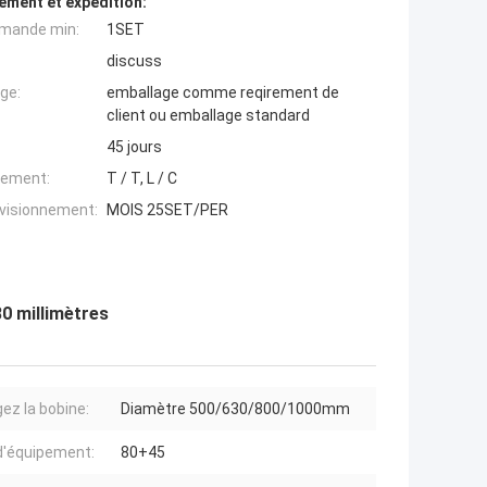
ement et expédition:
mande min:
1SET
discuss
ge:
emballage comme reqirement de
client ou emballage standard
45 jours
iement:
T / T, L / C
ovisionnement:
MOIS 25SET/PER
80 millimètres
ez la bobine:
Diamètre 500/630/800/1000mm
d'équipement:
80+45