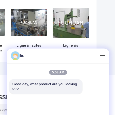
de
Ligne à hautes
Ligne vis
es
températures
horizontale de
liu
r
type horizontal
machine
-
de machine
d'extrudeuse de
d'extrudeuse vis
câble de 80
de 45 millimètres
millimètres
5:58 AM
Good day, what product are you looking 
for?
SSEZ UN MESSAGE