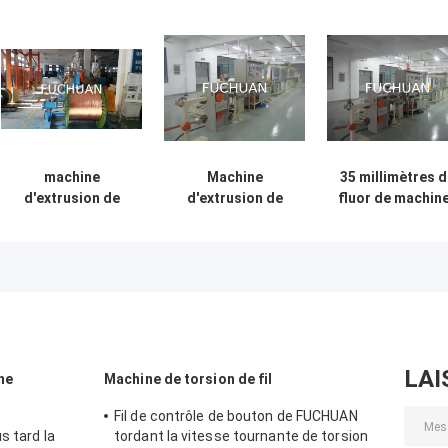
machine
Machine
35 millimètres 
d'extrusion de
d'extrusion de
fluor de machin
câble de cuivre
câbles en PVC
d'extrusion pou
ligne pour l'
FEP FPA ETFE
le fil de 0.2mm 
automobile PVC /
de 1.02mm
PP / PE fil
LAI
ne
Machine de torsion de fil
Fil de contrôle de bouton de FUCHUAN
s tard la
tordant la vitesse tournante de torsion