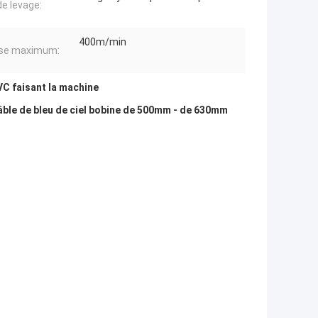
de levage:
400m/min
sse maximum:
PVC faisant la machine
âble de bleu de ciel bobine de 500mm - de 630mm