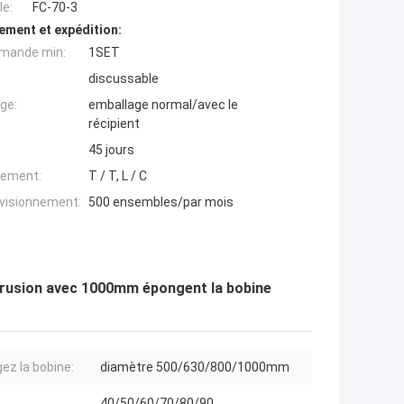
e:
FC-70-3
ement et expédition:
mande min:
1SET
discussable
ge:
emballage normal/avec le
récipient
45 jours
iement:
T / T, L / C
ovisionnement:
500 ensembles/par mois
xtrusion avec 1000mm épongent la bobine
ez la bobine:
diamètre 500/630/800/1000mm
40/50/60/70/80/90