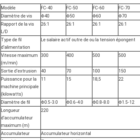
Modèle
FC-40
FC-50
FC-60
FC-70
Diamètre de vis
Φ40
Φ50
Φ60
Φ70
Rapport de la vis
26:1
26:1
26:1
26:1
L/D
Type de fil
Le salaire actif outre de ou la tension épongent
d'alimentation
Vitesse maximum
300
400
500
500
(m/min)
Sortie d'extrusion
40
70
100
150
Puissance pour la
11
15
18,5
22
machine principale
(kilowatts)
Diamètre de fil
Φ0.5-3.0
Φ0.6-4.0
Φ0.8-8.0
Φ1.5-12
Longueur
220
d'accumulateur
maximum (m)
Accumulateur
Accumulateur horizontal