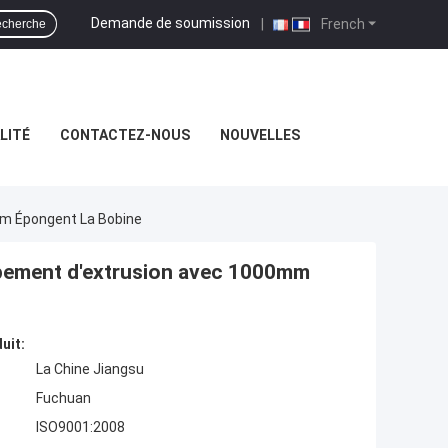
Demande de soumission
|
French
cherche
LITÉ
CONTACTEZ-NOUS
NOUVELLES
mm Épongent La Bobine
uipement d'extrusion avec 1000mm
uit:
La Chine Jiangsu
Fuchuan
ISO9001:2008