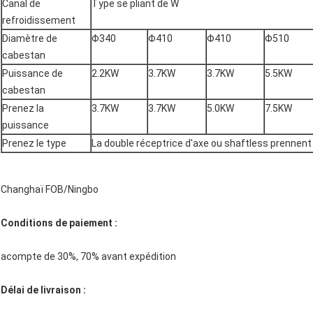
Canal de
Type se pliant de W
refroidissement
Diamètre de
Φ340
Φ410
Φ410
Φ510
cabestan
Puissance de
2.2KW
3.7KW
3.7KW
5.5KW
cabestan
Prenez la
3.7KW
3.7KW
5.0KW
7.5KW
puissance
Prenez le type
La double réceptrice d'axe ou shaftless prennent
Changhaï FOB/Ningbo
Conditions de paiement :
acompte de 30%, 70% avant expédition
Délai de livraison :