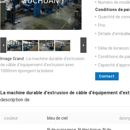
Numéro de modèl
Conditions de pai
Quantité de com
Prix:
Détails d'emballa
Délai de livraison:
Conditions de pa
Image Grand :
La machine durable d'extrusion
de câble d'équipement d'extrusion avec
Capacité d'appr
1000mm épongent la bobine
Contact
La machine durable d'extrusion de câble d'équipement d'e
description de
couleur:
bleu de ciel
épong
fil de puissance, fil électrique, fil de