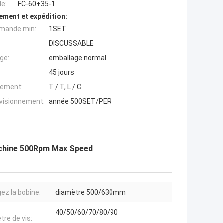
e:
FC-60+35-1
ement et expédition:
mande min:
1SET
DISCUSSABLE
ge:
emballage normal
45 jours
iement:
T / T, L / C
ovisionnement:
année 500SET/PER
 machine 500Rpm Max Speed
ez la bobine:
diamètre 500/630mm
40/50/60/70/80/90
tre de vis: