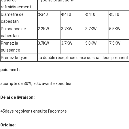
Canal de
Type se pliant de W
refroidissement
Diamètre de
Φ340
Φ410
Φ410
Φ510
cabestan
Puissance de
2.2KW
3.7KW
3.7KW
5.5KW
cabestan
Prenez la
3.7KW
3.7KW
5.0KW
7.5KW
puissance
Prenez le type
La double réceptrice d'axe ou shaftless prennent
paiement :
acompte de 30%, 70% avant expédition
Délai de livraison :
45days reçoivent ensuite l'acompte
Origine :