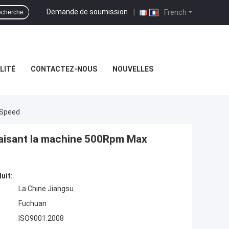
Demande de soumission
|
French
cherche
LITÉ
CONTACTEZ-NOUS
NOUVELLES
x Speed
e faisant la machine 500Rpm Max
uit:
La Chine Jiangsu
Fuchuan
ISO9001:2008