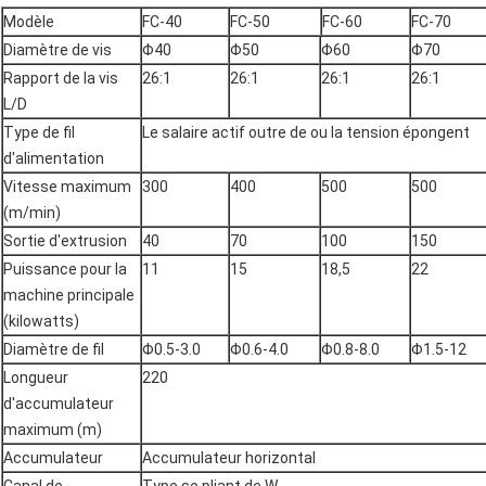
Modèle
FC-40
FC-50
FC-60
FC-70
Diamètre de vis
Φ40
Φ50
Φ60
Φ70
Rapport de la vis
26:1
26:1
26:1
26:1
L/D
Type de fil
Le salaire actif outre de ou la tension épongent
d'alimentation
Vitesse maximum
300
400
500
500
(m/min)
Sortie d'extrusion
40
70
100
150
Puissance pour la
11
15
18,5
22
machine principale
(kilowatts)
Diamètre de fil
Φ0.5-3.0
Φ0.6-4.0
Φ0.8-8.0
Φ1.5-12
Longueur
220
d'accumulateur
maximum (m)
Accumulateur
Accumulateur horizontal