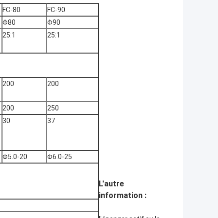
FC-80
FC-90
Φ80
Φ90
25:1
25:1
200
200
200
250
30
37
Φ5.0-20
Φ6.0-25
L'autre
information :