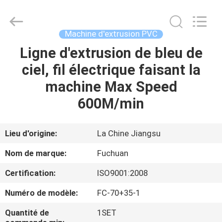
2026
Kunshan
Fuchuan
Electrical
and
Machine d'extrusion PVC
Mechanical
Co.,ltd.
All
Ligne d'extrusion de bleu de
ACCUEIL
Rights
Reserved.
ciel, fil électrique faisant la
PRODUITS
machine Max Speed
600M/min
VIDÉOS
Lieu d'origine:
La Chine Jiangsu
LE
Nom de marque:
Fuchuan
SPECTACLE
Certification:
ISO9001:2008
VR
Numéro de modèle:
FC-70+35-1
À
Quantité de
1SET