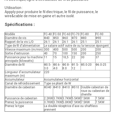
Utilisation :
Appply pour produire le fil électrique, le fil de puissance, le
wire&cable de mise en gaine et autre isolé.
Spécifications :
Modèle
FC-40
FC-50
FC-60
FC-70
FC-80
FC-90
Diamètre de vis
Φ40
Φ50
Φ60
Φ70
Φ80
Φ90
Rapport de la vis L/D
26:1
26:1
26:1
26:1
25:1
25:1
Type de fil d'alimentation
Le salaire actif outre de ou la tension épongent
Vitesse maximum (m/min)
300
400
500
500
200
200
Sortie d'extrusion
40
70
100
150
200
250
Puissance pour la machine
11
15
18,5
22
30
37
principale (kilowatts)
Diamètre de fil
Φ0.5-
Φ0.6-
Φ0.8-
Φ1.5-
Φ5.0-20
Φ6.0-25
3.0
4.0
8.0
12
Longueur d'accumulateur
220
maximum (m)
Accumulateur
Accumulateur horizontal
Canal de refroidissement
Type se pliant de W
Diamètre de cabestan
Φ340
Φ410
Φ410
Φ510
Double cabestan de
roue ou cabestan de
chenille
Puissance de cabestan
2.2KW
3.7KW
3.7KW
5.5KW
7.5KW
7.5KW
Prenez la puissance
3.7KW
3.7KW
5.0KW
7.5KW
7.5KW
7.5KW
Prenez le type
La double réceptrice d'axe ou shaftless
prennent