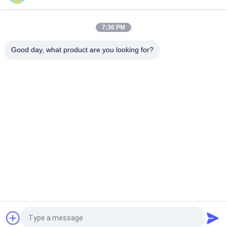
1.0-25.0mm fabrication de câbles électriques par extrusion de
câbles électriques
7:36 PM
Ligne de production d'extrusion de gaine isolante à vis de 90
mm
Good day, what product are you looking for?
Catégories populaires
Tous
Câblage Cuivre Liant 
Machine De Torsion 
La Machine
De Fil
Machine Bunching 
Fil Liant La Machine
Double Torsion
Câblage Cuivre 
Machine De Torsion 
Tordant La Machine
De Câble
Machine Extrudeuse 
Machine D'extrusion 
De Fil
PVC
Demandez un devis