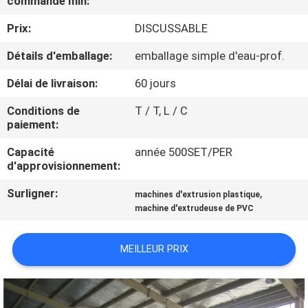
commande min:
PROPOS
Prix:
DISCUSSABLE
DE
NOUS
Détails d'emballage:
emballage simple d'eau-prof.
Délai de livraison:
60 jours
VISITE
Conditions de
T / T, L / C
DE
paiement:
L'USINE
Capacité
année 500SET/PER
d'approvisionnement:
CONTRÔLE
Surligner:
,
machines d'extrusion plastique
machine d'extrudeuse de PVC
QUALITÉ
MEILLEUR PRIX
CONTACTEZ-
NOUS