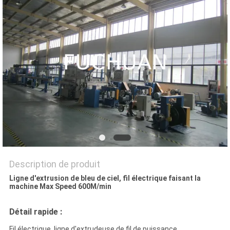
NOUVELLES
LES
AFFAIRES
PLAN
DU
SITE
PRIVACY
Description de produit
POLICY
Ligne d'extrusion de bleu de ciel, fil électrique faisant la
machine Max Speed 600M/min
Détail rapide :
Fil électrique, ligne d'extrudeuse de fil de puissance