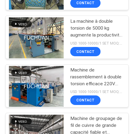
pour fils de cuivre nus,
PROPOS
CONTACT
fils en conserve
DE
La machine à double
NOUS
88
torsion de 5000 kg
augmente la productivité
machine bunching
VISITE
avec une grande
USD 1000-10000/1 SET MOQ:1 série
double torsion
capacité
DE
CONTACT
L'USINE
Machine de
rassemblement à double
CONTRÔLE
torsion efficace 220V
56
basse tension
QUALITÉ
USD 1000-10000/1 SET MOQ:1 série
CONTACT
Fil liant la machine
CONTACTEZ-
Machine de groupage de
NOUS
fil de cuivre de grande
capacité fiable et