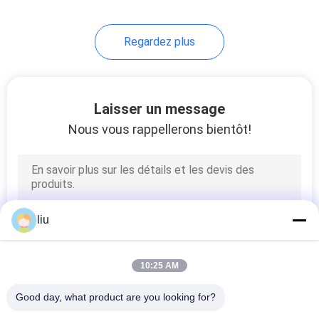
14
Regardez plus
machine à simple
torsion
Laisser un message
Nous vous rappellerons bientôt!
31
machine d'extrusion
liu
de câble
10:25 AM
Good day, what product are you looking for?