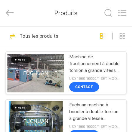
2026
Kunshan
Fuchuan
Produits
Electrical
and
Mechanical
Co.,ltd.
All
ACCUEIL
124
Rights
Tous les produits
Reserved.
Câblage cuivre liant
PRODUITS
la machine
Machine de
fractionnement à double
VIDÉOS
torsion à grande vitesse
de Fuchuan
USD 1000-10000/1 SET MOQ:1 série
LE
CONTACT
47
SPECTACLE
Machine de torsion
Fuchuan machine à
VR
bricoler à double torsion
de fil
à grande vitesse
À
machine à bricoler à fil
USD 1000-10000/1 SET MOQ:1 série