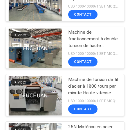
efficace
NOUVELLES
USD 1000-10000/1 SET MOQ:1 série
CONTACT
39
LES
Câblage cuivre
Machine de
AFFAIRES
fractionnement à double
tordant la machine
torsion de haute
puissance pour une
PLAN
USD 1000-10000/1 SET MOQ:1 série
capacité de 5000 kg de
CONTACT
DU
haute puissance
SITE
Machine de torsion de fil
28
d'acier à 1800 tours par
PRIVACY
machine de torsion
minute Haute vitesse
Poids 4500 kg
POLICY
USD 1000-10000/1 SET MOQ:1 série
de câble
CONTACT
25N Matériau en acier