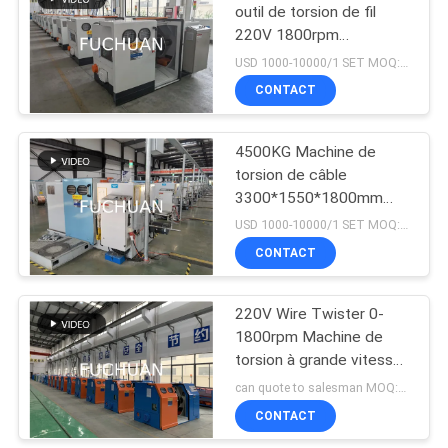
outil de torsion de fil
220V 1800rpm
70
gauche/droite
USD 1000-10000/1 SET MOQ:1 série
machine extrudeuse
CONTACT
de fil
4500KG Machine de
torsion de câble
3300*1550*1800mm
Avec 0-25N tension de
USD 1000-10000/1 SET MOQ:1 série
fil
CONTACT
42
machine d'extrusion
220V Wire Twister 0-
1800rpm Machine de
PVC
torsion à grande vitesse
acier
can quote to salesman MOQ:Négociation
CONTACT