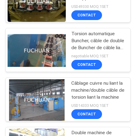
9001 de fils de PCs
NOUVELLES
USD49330 MOQ:1SET
CONTACT
39
LES
Câblage cuivre
Torsion automatique
AFFAIRES
Buncher, câble de double
tordant la machine
de Buncher de câble liant
la machine
PLAN
negotiable MOQ:1SET
CONTACT
DU
SITE
Câblage cuivre nu liant la
28
machine/double câble de
PRIVACY
machine de torsion
torsion liant la machine
POLICY
USD14333 MOQ:1SET
de câble
CONTACT
Double machine de