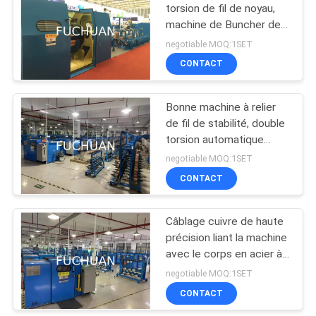
torsion de fil de noyau,
machine de Buncher de
70
câblage cuivre
negotiable MOQ:1SET
machine extrudeuse
CONTACT
de fil
Bonne machine à relier
de fil de stabilité, double
torsion automatique
Buncher
negotiable MOQ:1SET
CONTACT
42
machine d'extrusion
Câblage cuivre de haute
précision liant la machine
PVC
avec le corps en acier à
faible teneur en carbone
negotiable MOQ:1SET
CONTACT