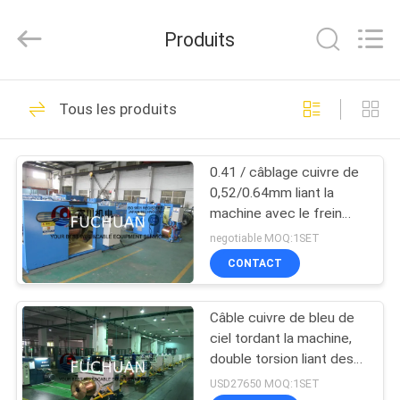
2025
Kunshan
Fuchuan
Produits
Electrical
and
Mechanical
Co.,ltd.
All
ACCUEIL
120
Rights
Tous les produits
Reserved.
Câblage cuivre liant
PRODUITS
la machine
0.41 / câblage cuivre de
0,52/0.64mm liant la
VIDÉOS
machine avec le frein
électromagnétique
negotiable MOQ:1SET
LE
CONTACT
47
SPECTACLE
Machine de torsion
Câble cuivre de bleu de
VR
ciel tordant la machine,
de fil
double torsion liant des
À
machines
USD27650 MOQ:1SET