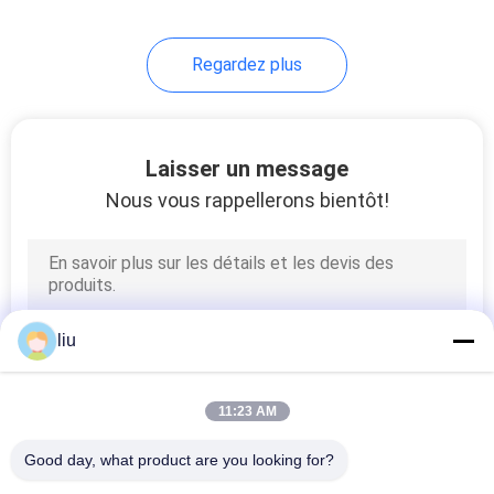
14
Regardez plus
machine à simple
torsion
Laisser un message
Nous vous rappellerons bientôt!
31
machine d'extrusion
liu
de câble
11:23 AM
Good day, what product are you looking for?