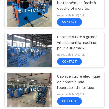
liant l'opération facile à
gauche et à droite
70
tordue de machine
negotiable MOQ:1SET
machine extrudeuse
CONTACT
de fil
Câblage cuivre à grande
vitesse liant la machine
pour le fil émaux
3000RPM
negotiable MOQ:1SET
CONTACT
42
machine d'extrusion
Câblage cuivre électrique
de contrôle liant
PVC
l'opération d'interface
d'écran tactile de
negotiable MOQ:1SET
machine
CONTACT