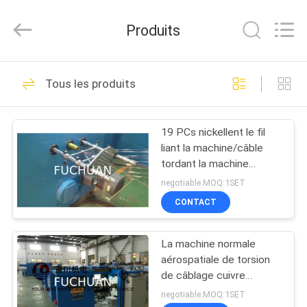
2026
Kunshan
Fuchuan
Produits
Electrical
and
Mechanical
Co.,ltd.
All
ACCUEIL
124
Rights
Tous les produits
Reserved.
Câblage cuivre liant
PRODUITS
la machine
19 PCs nickellent le fil
liant la machine/câble
VIDÉOS
tordant la machine
0,41/0,52/0,64
negotiable MOQ:1SET
LE
CONTACT
47
SPECTACLE
Machine de torsion
La machine normale
VR
aérospatiale de torsion
de fil
de câblage cuivre
À
choisissent la tornade
negotiable MOQ:1SET