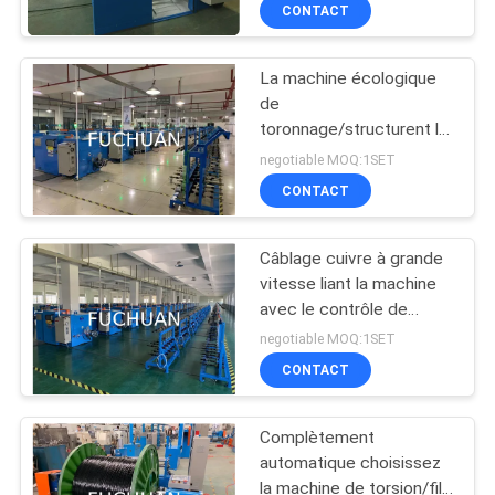
automatique de fil de
PROPOS
CONTACT
0,08 - de 0.45mm
DE
La machine écologique
NOUS
88
de
toronnage/structurent le
machine bunching
VISITE
plus tard la machine de
negotiable MOQ:1SET
double torsion
tornade de fil
DE
CONTACT
L'USINE
Câblage cuivre à grande
vitesse liant la machine
CONTRÔLE
avec le contrôle de
56
tension automatique
QUALITÉ
negotiable MOQ:1SET
CONTACT
Fil liant la machine
CONTACTEZ-
Complètement
NOUS
automatique choisissez
la machine de torsion/fil