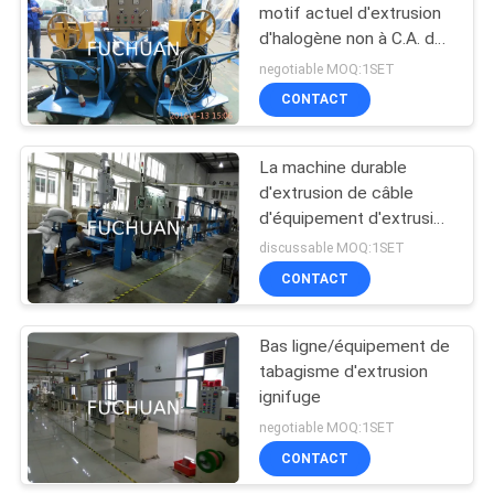
motif actuel d'extrusion
d'halogène non à C.A. de
70
370W
negotiable MOQ:1SET
machine extrudeuse
CONTACT
de fil
La machine durable
d'extrusion de câble
d'équipement d'extrusion
avec 1000mm épongent
discussable MOQ:1SET
la bobine
CONTACT
42
machine d'extrusion
Bas ligne/équipement de
tabagisme d'extrusion
PVC
ignifuge
negotiable MOQ:1SET
CONTACT