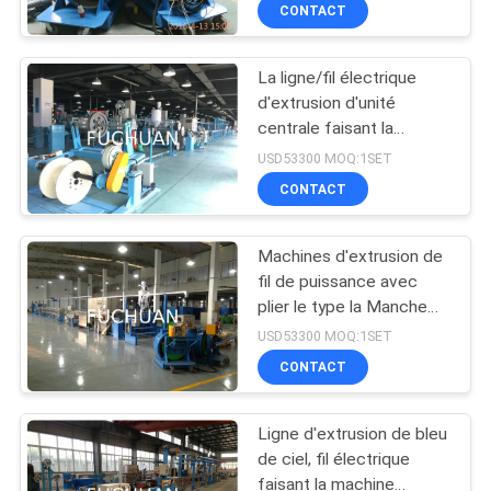
d'halogène
PROPOS
CONTACT
DE
La ligne/fil électrique
NOUS
88
d'extrusion d'unité
centrale faisant la
machine bunching
VISITE
machine avec la tension
USD53300 MOQ:1SET
double torsion
épongent
DE
CONTACT
L'USINE
Machines d'extrusion de
fil de puissance avec
CONTRÔLE
plier le type la Manche
56
de refroidissement de W
QUALITÉ
USD53300 MOQ:1SET
CONTACT
Fil liant la machine
CONTACTEZ-
Ligne d'extrusion de bleu
NOUS
de ciel, fil électrique
faisant la machine