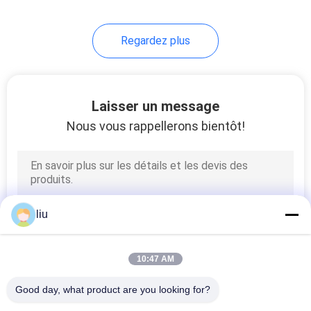
14
Regardez plus
machine à simple
torsion
Laisser un message
Nous vous rappellerons bientôt!
31
machine d'extrusion
liu
de câble
10:47 AM
Good day, what product are you looking for?