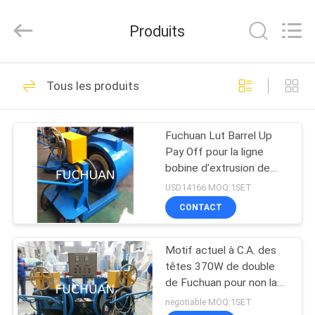
2026
Kunshan
Fuchuan
Produits
Electrical
and
Mechanical
Co.,ltd.
All
ACCUEIL
124
Rights
Tous les produits
Reserved.
Câblage cuivre liant
PRODUITS
la machine
Fuchuan Lut Barrel Up
Pay Off pour la ligne
VIDÉOS
bobine d'extrusion de
800mm
USD14166 MOQ:1SET
LE
CONTACT
47
SPECTACLE
Machine de torsion
Motif actuel à C.A. des
VR
têtes 370W de double
de fil
de Fuchuan pour non la
À
ligne d'extrusion
negotiable MOQ:1SET