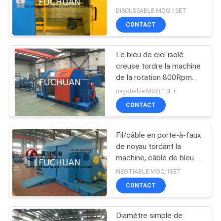
avec Max Twist Dia
NOUVELLES
DISCUSSABLE MOQ:1SET
Meter 15mm
CONTACT
39
LES
Câblage cuivre
Le bleu de ciel isolé
AFFAIRES
creuse tordre la machine
tordant la machine
de la rotation 800Rpm
stable élevée
PLAN
negotiable MOQ:1SET
CONTACT
DU
SITE
Fil/câble en porte-à-faux
28
de noyau tordant la
PRIVACY
machine de torsion
machine, câble de bleu
de ciel étendant des
POLICY
NEOTIABLE MOQ:1SET
de câble
machines
CONTACT
Diamètre simple de