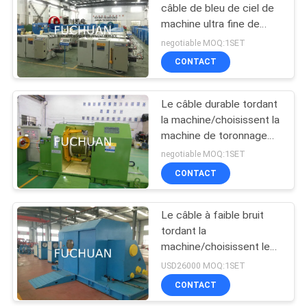
câble de bleu de ciel de
machine ultra fine de
70
tressage 0.03mm -
negotiable MOQ:1SET
0.32mm
machine extrudeuse
CONTACT
de fil
Le câble durable tordant
la machine/choisissent la
machine de toronnage
de noyau de torsion
negotiable MOQ:1SET
CONTACT
42
machine d'extrusion
Le câble à faible bruit
tordant la
PVC
machine/choisissent le
câble de torsion
USD26000 MOQ:1SET
étendant la grande
CONTACT
vitesse