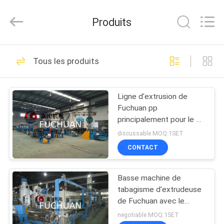
2025
Kunshan
Fuchuan
Produits
Electrical
and
Mechanical
Co.,ltd.
All
ACCUEIL
118
Rights
Tous les produits
Reserved.
Câblage cuivre liant
PRODUITS
la machine
Ligne d'extrusion de
Fuchuan pp
VIDÉOS
principalement pour le fil
automatique isolé et
discussable MOQ:1SET
engainant
LE
CONTACT
47
SPECTACLE
Machine de torsion
Basse machine de
VR
tabagisme d'extrudeuse
de fil
de Fuchuan avec le
À
diamètre 70mm de vis
negotiable MOQ:1SET