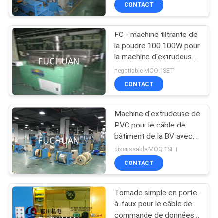
pour le diamètre 1.5-
PROPOS
CONTACT
12mm de fil
DE
FC - machine filtrante de
NOUS
88
la poudre 100 100W pour
la machine d'extrudeuse
machine bunching
VISITE
de PVC
negotiable MOQ:1SET
double torsion
DE
CONTACT
L'USINE
Machine d'extrudeuse de
PVC pour le câble de
CONTRÔLE
bâtiment de la BV avec
56
70 l'injection principale
QUALITÉ
discussable MOQ:1SET
de la machine 45
CONTACT
d'extrudeuse
Fil liant la machine
CONTACTEZ-
Tornade simple en porte-
NOUS
à-faux pour le câble de
commande de données