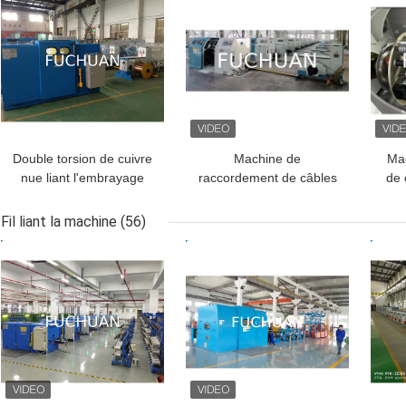
Double torsion de cuivre
Machine de
Mac
nue liant l'embrayage
raccordement de câbles
de 
magnétique de poudre
en cuivre à grande
de t
de la machine 1.2Kgf
vitesse pour le
1+6
Fil liant la machine
(56)
raccordement de câbles
en 
MEILLEUR PRIX
MEILLEUR PRIX
MEI
à double torsion