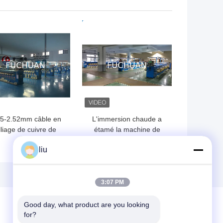
1.02mm
d'extrudeuse vis de 45
millimètres
LLEUR PRIX
MEILLEUR PRIX
05-2.52mm câble en
L'immersion chaude a
lliage de cuivre de
étamé la machine de
cuit de conserve de
recuit de fil pour le
liu
rsion de groupe de
câblage cuivre rond ultra
machine
fin
3:07 PM
Good day, what product are you looking 
for?