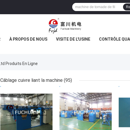
Re
R
À PROPOS DE NOUS
VISITE DE L'USINE
CONTRÔLE QUA
td Produits En Ligne
Câblage cuivre liant la machine
(95)
MEILLEUR PRIX
MEILLEUR PRIX
MEI