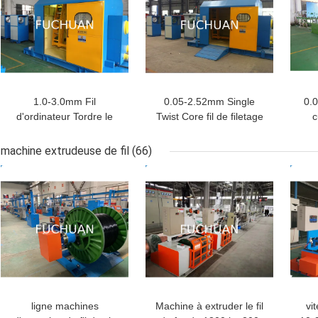
1.0-3.0mm Fil
0.05-2.52mm Single
0.
d'ordinateur Tordre le
Twist Core fil de filetage
c
câble de câblage en train
en branche en masse en
t
de faire une machine
masse machine de
machine extrudeuse de fil
(66)
torsion
MEILLEUR PRIX
MEILLEUR PRIX
MEI
ligne machines
Machine à extruder le fil
vi