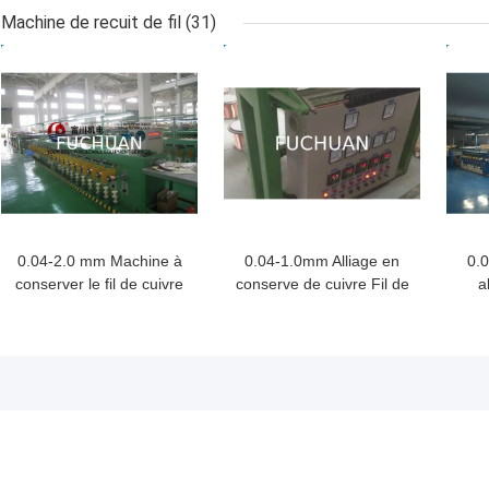
PP / PE fil
Machine de recuit de fil
(31)
MEILLEUR PRIX
MEILLEUR PRIX
MEI
0.04-2.0 mm Machine à
0.04-1.0mm Alliage en
0.
conserver le fil de cuivre
conserve de cuivre Fil de
a
fin en alliage de cuivre
cuivre Cable de recuit de
re
fil de cuivre
to