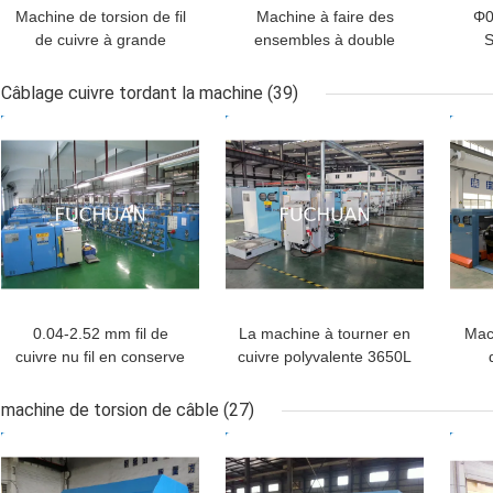
Machine de torsion de fil
Machine à faire des
Φ0
de cuivre à grande
ensembles à double
S
vitesse pour le diamètre
torsion pour fils de cuivre
tr
extérieur Φ1.0 - 12.0 mm
à fil de base
Câblage cuivre tordant la machine
(39)
gro
MEILLEUR PRIX
MEILLEUR PRIX
MEI
0.04-2.52 mm fil de
La machine à tourner en
Mach
cuivre nu fil en conserve
cuivre polyvalente 3650L
fil de câble cca fil de
× 2000W × 2200Hmm
per
torsion machine de
de 
machine de torsion de câble
(27)
regroupement
MEILLEUR PRIX
MEILLEUR PRIX
MEI