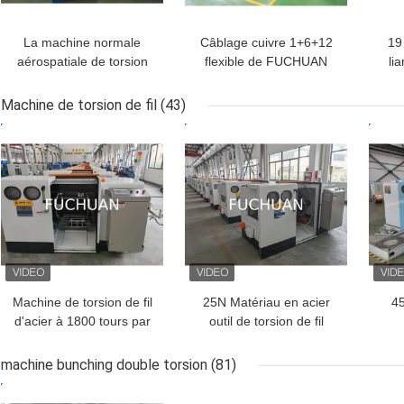
La machine normale
Câblage cuivre 1+6+12
19 
aérospatiale de torsion
flexible de FUCHUAN
li
de câblage cuivre
liant la machine 19Pcs
t
choisissent la tornade
φ0.16mm - diamètre de
Machine de torsion de fil
(43)
automatique de fil de
φ0.64mm
MEILLEUR PRIX
MEILLEUR PRIX
MEI
0,08 - de 0.45mm
Machine de torsion de fil
25N Matériau en acier
4
d'acier à 1800 tours par
outil de torsion de fil
minute Haute vitesse
220V 1800rpm
3
Poids 4500 kg
gauche/droite
Avec
machine bunching double torsion
(81)
MEILLEUR PRIX
MEILLEUR PRIX
MEI