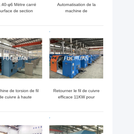
.40-φ6 Mètre carré
Automatisation de la
urface de section
machine de
ansversale Machine
raccordement de fil pour
automatique de
le fil d'aluminium
upage de fil AC220V
recouvert de cuivre à
LLEUR PRIX
MEILLEUR PRIX
1800 tours par minute
3600 torsion
ine de torsion de fil
Retourner le fil de cuivre
de cuivre à haute
efficace 11KW pour
formance avec angle
tourner la direction
torsion de 0 à 360°
gauche
LLEUR PRIX
MEILLEUR PRIX