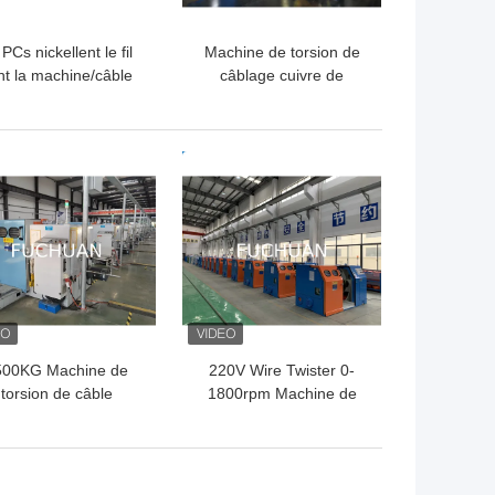
PCs nickellent le fil
Machine de torsion de
ant la machine/câble
câblage cuivre de
ordant la machine
FUCHUAN pour le fil
0,41/0,52/0,64
émaux/câblage cuivre nu
LLEUR PRIX
MEILLEUR PRIX
500KG Machine de
220V Wire Twister 0-
torsion de câble
1800rpm Machine de
300*1550*1800mm
torsion à grande vitesse
 0-25N tension de fil
acier
LLEUR PRIX
MEILLEUR PRIX