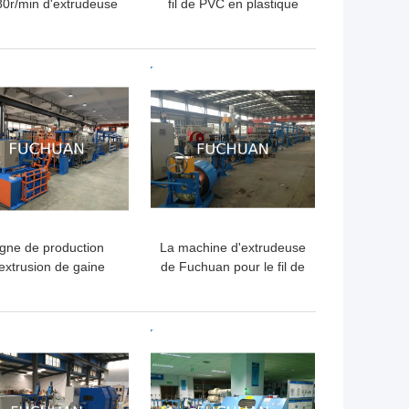
80r/min d'extrudeuse
fil de PVC en plastique
 fil 380V/50Hz pour
de 1000 m/min avec un
l'usage industriel
diamètre de vis de Φ80
mm
LLEUR PRIX
MEILLEUR PRIX
igne de production
La machine d'extrudeuse
extrusion de gaine
de Fuchuan pour le fil de
lante à vis de 90 mm
puissance de fil
électrique a isolé la mise
en gaine
LLEUR PRIX
MEILLEUR PRIX