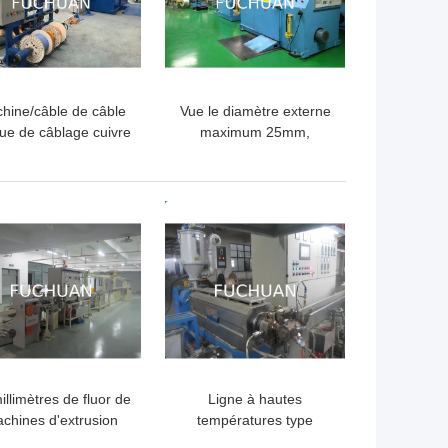
hine/câble de câble
Vue le diamètre externe
ue de câblage cuivre
maximum 25mm,
dant le diamètre 0.6-
500rpm de torsion de
3mm de machine
machine simple de
buncher
LLEUR PRIX
MEILLEUR PRIX
illimètres de fluor de
Ligne à hautes
chines d'extrusion
températures type
 le fil de 0.2mm - de
horizontal de machine