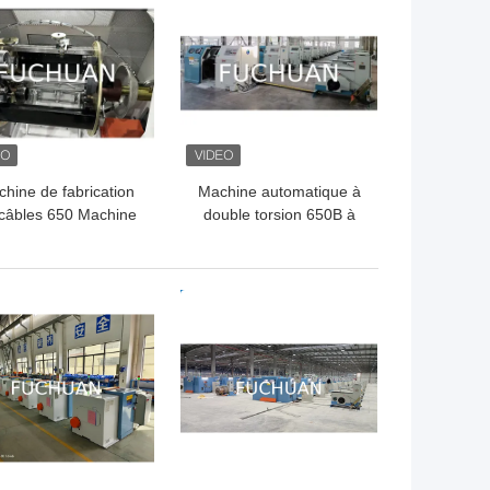
hine de fabrication
Machine automatique à
câbles 650 Machine
double torsion 650B à
orsion et de câblage
haute vitesse pour le
+12 Machine de mise
câblage en cuivre pour
faisceau pour fils et
l'enroulement, fabriquée
LLEUR PRIX
MEILLEUR PRIX
câbles en cuivre
par The Best