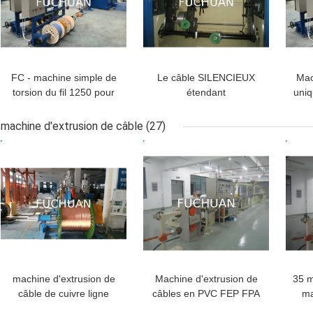
FC - machine simple de
Le câble SILENCIEUX
Mac
torsion du fil 1250 pour
étendant
uniq
applicable, diamètre 1.0-
l'équipement/choisissent
éten
6.0
la machine de torsion
machine d'extrusion de câble
(27)
pour le fil de noyau du
MEILLEUR PRIX
MEILLEUR PRIX
MEI
PE/PVC
machine d'extrusion de
Machine d'extrusion de
35 m
câble de cuivre ligne
câbles en PVC FEP FPA
ma
pour l' automobile PVC /
ETFE
pour