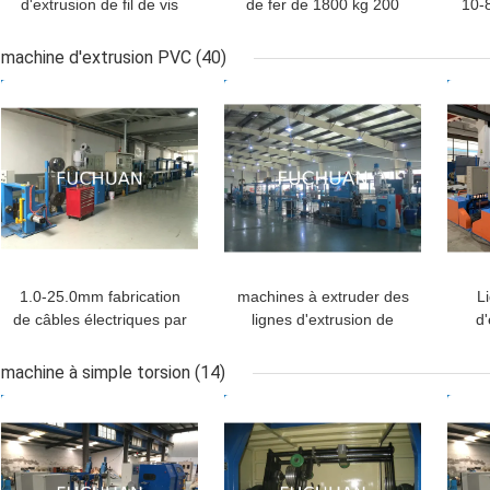
d'extrusion de fil de vis
de fer de 1800 kg 200
10-
de 80mm pour la
kg/h avec vis de 2000
du
production industrielle
mm et longueur de 3200
machine d'extrusion PVC
(40)
mm
MEILLEUR PRIX
MEILLEUR PRIX
MEI
1.0-25.0mm fabrication
machines à extruder des
L
de câbles électriques par
lignes d'extrusion de
d'
extrusion de câbles
câbles électriques pour
iso
électriques
les matériaux en pvc ou
machine à simple torsion
(14)
en ptfe
MEILLEUR PRIX
MEILLEUR PRIX
MEI