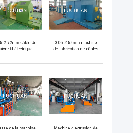
05-2.72mm câble de
0.05-2.52mm machine
uivre fil électrique
de fabrication de câbles
orsion machine de
de type porte-à-faux
groupage
LLEUR PRIX
MEILLEUR PRIX
tesse de la machine
Machine d'extrusion de